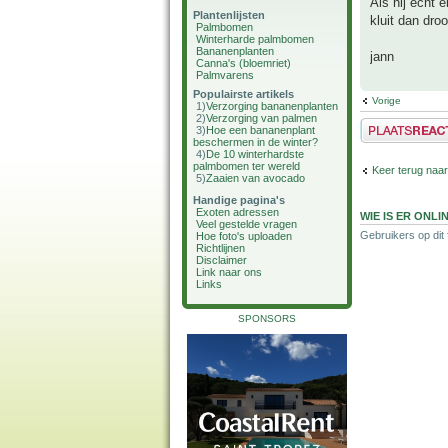
Als hij echt 
Plantenlijsten
kluit dan droo
Palmbomen
Winterharde palmbomen
Bananenplanten
jann
Canna's (bloemriet)
Palmvarens
Populairste artikels
Vorige
1)
Verzorging bananenplanten
2)
Verzorging van palmen
Plaats een reactie
3)
Hoe een bananenplant
beschermen in de winter?
4)
De 10 winterhardste
palmbomen ter wereld
Keer terug naar
5)
Zaaien van avocado
Handige pagina's
Exoten adressen
WIE IS ER ONLI
Veel gestelde vragen
Gebruikers op dit
Hoe foto's uploaden
Richtlijnen
Disclaimer
Link naar ons
Links
SPONSORS