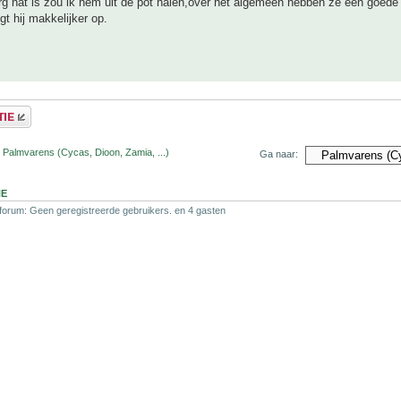
erg nat is zou ik hem uit de pot halen,over het algemeen hebben ze een goede
gt hij makkelijker op.
 Palmvarens (Cycas, Dioon, Zamia, ...)
Ga naar:
NE
 forum: Geen geregistreerde gebruikers. en 4 gasten