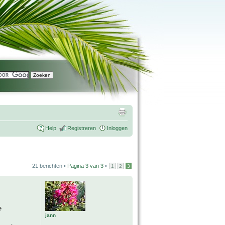
Help
Registreren
Inloggen
21 berichten •
Pagina
3
van
3
•
1
2
3
e
jann