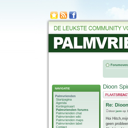
Forumoverz
Dioon Sp
NAVIGATIE
Plaats een reactie
Palmvrienden
Startpagina
Agenda
Re: Dioo
Kortingskaart
Palmvrienden forums
door
jann
op 1
Palmvrienden chat
Palmvrienden wiki
Hoi Hitch,mij
Palmvrienden maps
geen proble
Palmvrienden label
Contact