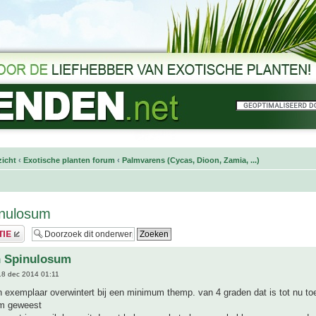
icht
‹
Exotische planten forum
‹
Palmvarens (Cycas, Dioon, Zamia, ...)
inulosum
n Spinulosum
8 dec 2014 01:11
n exemplaar overwintert bij een minimum themp. van 4 graden dat is tot nu to
em geweest