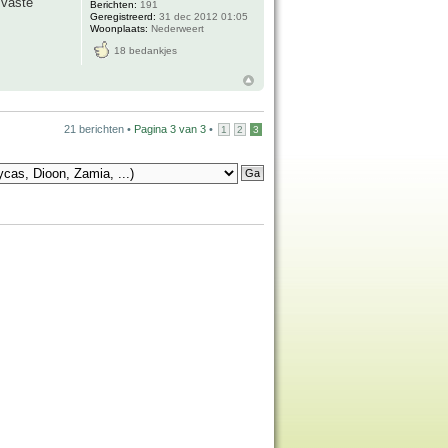
 vaste
Berichten:
191
Geregistreerd:
31 dec 2012 01:05
Woonplaats:
Nederweert
18 bedankjes
21 berichten •
Pagina
3
van
3
•
1
2
3