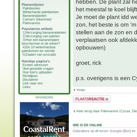
hebben. De plant zal h
Plantenlijsten
het meestal te koel blij
Palmbomen
Winterharde palmbomen
Je moet de plant idd w
Bananenplanten
Canna's (bloemriet)
Palmvarens
zon, het beste is om '
Populairste artikels
stellen aan de zon en d
1)
Verzorging bananenplanten
2)
Verzorging van palmen
verplaatsen ook afdekk
3)
Hoe een bananenplant
beschermen in de winter?
opbouwen)
4)
De 10 winterhardste
palmbomen ter wereld
5)
Zaaien van avocado
Handige pagina's
groet, rick
Exoten adressen
Veel gestelde vragen
Hoe foto's uploaden
Richtlijnen
p.s. overigens is een C
Disclaimer
Link naar ons
Links
Vorige
Plaats een reactie
SPONSORS
Keer terug naar Palmvarens (Cycas, Dioo
WIE IS ER ONLINE
Gebruikers op dit forum:
Google [Bot]
en 