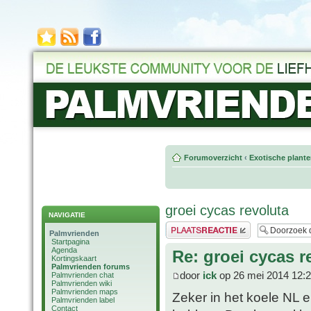
Forumoverzicht
‹
Exotische plant
groei cycas revoluta
NAVIGATIE
Plaats een reactie
Palmvrienden
Startpagina
Agenda
Re: groei cycas r
Kortingskaart
Palmvrienden forums
door
ick
op 26 mei 2014 12:
Palmvrienden chat
Palmvrienden wiki
Palmvrienden maps
Zeker in het koele NL
Palmvrienden label
Contact