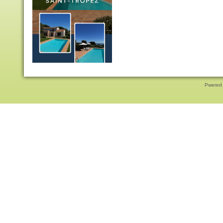
Pwered