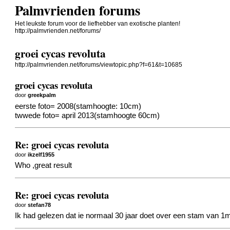
Palmvrienden forums
Het leukste forum voor de liefhebber van exotische planten!
http://palmvrienden.net/forums/
groei cycas revoluta
http://palmvrienden.net/forums/viewtopic.php?f=61&t=10685
groei cycas revoluta
door
greekpalm
eerste foto= 2008(stamhoogte: 10cm)
twwede foto= april 2013(stamhoogte 60cm)
Re: groei cycas revoluta
door
ikzelf1955
Who ,great result
Re: groei cycas revoluta
door
stefan78
Ik had gelezen dat ie normaal 30 jaar doet over een stam van 1m. 