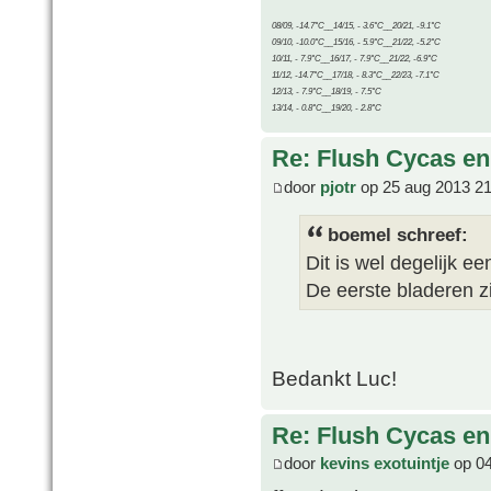
08/09, -14.7°C__14/15, - 3.6°C__20/21, -9.1°C
09/10, -10.0°C__15/16, - 5.9°C__21/22, -5.2°C
10/11, - 7.9°C__16/17, - 7.9°C__21/22, -6.9°C
11/12, -14.7°C__17/18, - 8.3°C__22/23, -7.1°C
12/13, - 7.9°C__18/19, - 7.5°C
13/14, - 0.8°C__19/20, - 2.8°C
Re: Flush Cycas e
door
pjotr
op 25 aug 2013 21
boemel schreef:
Dit is wel degelijk e
De eerste bladeren zi
Bedankt Luc!
Re: Flush Cycas e
door
kevins exotuintje
op 04