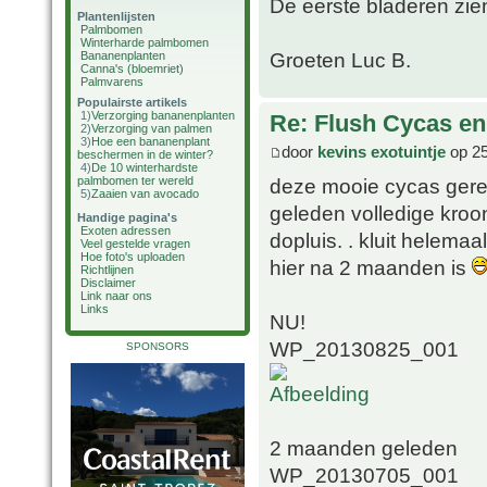
De eerste bladeren zien
Plantenlijsten
Palmbomen
Winterharde palmbomen
Groeten Luc B.
Bananenplanten
Canna's (bloemriet)
Palmvarens
Populairste artikels
1)
Verzorging bananenplanten
Re: Flush Cycas e
2)
Verzorging van palmen
3)
Hoe een bananenplant
door
kevins exotuintje
op 25
beschermen in de winter?
4)
De 10 winterhardste
deze mooie cycas gere
palmbomen ter wereld
5)
Zaaien van avocado
geleden volledige kroo
Handige pagina's
Exoten adressen
dopluis. . kluit helema
Veel gestelde vragen
Hoe foto's uploaden
hier na 2 maanden is
Richtlijnen
Disclaimer
Link naar ons
Links
NU!
WP_20130825_001
SPONSORS
2 maanden geleden
WP_20130705_001