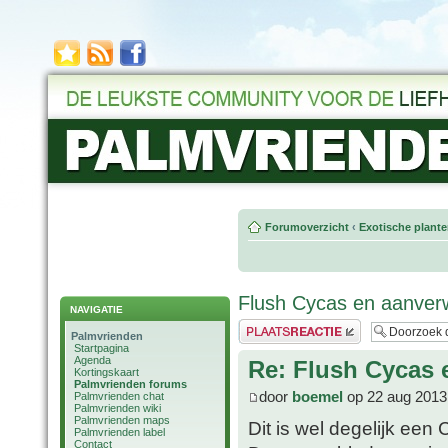
Forumoverzicht
‹
Exotische plant
Flush Cycas en aanver
NAVIGATIE
Plaats een reactie
Palmvrienden
Startpagina
Agenda
Re: Flush Cycas 
Kortingskaart
Palmvrienden forums
door
boemel
op 22 aug 2013
Palmvrienden chat
Palmvrienden wiki
Palmvrienden maps
Dit is wel degelijk een 
Palmvrienden label
Contact