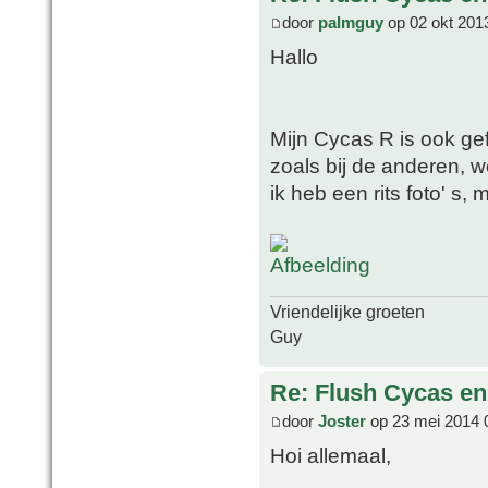
door
palmguy
op 02 okt 201
Hallo
Mijn Cycas R is ook gefl
zoals bij de anderen, 
ik heb een rits foto' s,
Vriendelijke groeten
Guy
Re: Flush Cycas e
door
Joster
op 23 mei 2014 
Hoi allemaal,