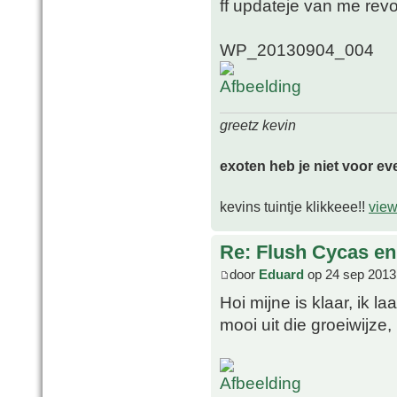
ff updateje van me revo
WP_20130904_004
greetz kevin
exoten heb je niet voor ev
kevins tuintje klikkeee!!
view
Re: Flush Cycas e
door
Eduard
op 24 sep 2013
Hoi mijne is klaar, ik la
mooi uit die groeiwijze,