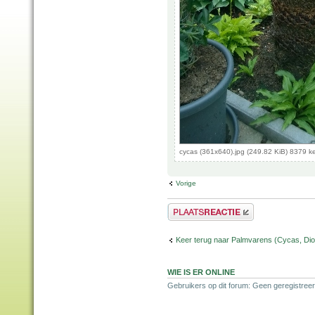
cycas (361x640).jpg (249.82 KiB) 8379 k
Vorige
Plaats een reactie
Keer terug naar Palmvarens (Cycas, Dioo
WIE IS ER ONLINE
Gebruikers op dit forum: Geen geregistreer