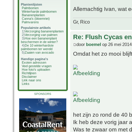
Plantenlijsten
Allemachtig Ivan, wat
Palmbomen
Winterharde palmbomen
Bananenplanten
Canna's (bloemriet)
Gr, Rico
Palmvarens
Populairste artikels
1)
Verzorging bananenplanten
2)
Verzorging van palmen
Re: Flush Cycas e
3)
Hoe een bananenplant
beschermen in de winter?
door
boemel
op 26 mei 2014
4)
De 10 winterhardste
palmbomen ter wereld
Omdat het zo mooi blijf
5)
Zaaien van avocado
Handige pagina's
Exoten adressen
Veel gestelde vragen
Hoe foto's uploaden
Richtlijnen
Disclaimer
Link naar ons
Links
SPONSORS
het zijn zo rond de 40 
Ik heb deze vorig jaar 
Was te zwaar om met de