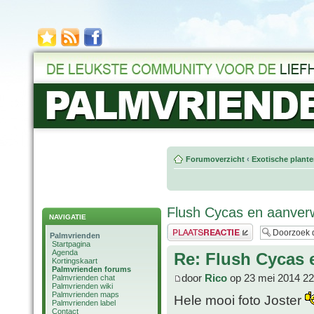
Forumoverzicht
‹
Exotische plant
Flush Cycas en aanver
NAVIGATIE
Plaats een reactie
Palmvrienden
Startpagina
Agenda
Re: Flush Cycas 
Kortingskaart
Palmvrienden forums
door
Rico
op 23 mei 2014 22
Palmvrienden chat
Palmvrienden wiki
Palmvrienden maps
Hele mooi foto Joster
Palmvrienden label
Contact