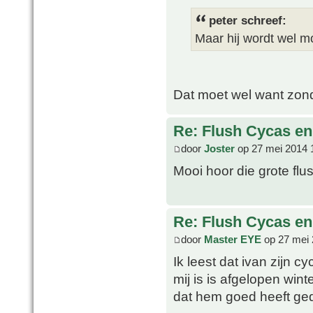
peter schreef:
Maar hij wordt wel mo
Dat moet wel want zonde
Re: Flush Cycas e
door
Joster
op 27 mei 2014 
Mooi hoor die grote flu
Re: Flush Cycas e
door
Master EYE
op 27 mei 
Ik leest dat ivan zijn c
mij is is afgelopen win
dat hem goed heeft g