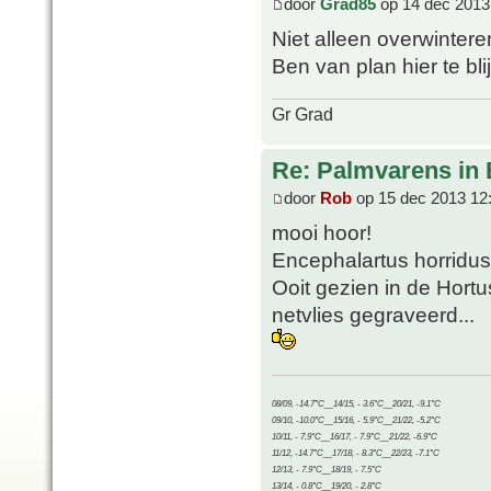
door
Grad85
op 14 dec 2013
Niet alleen overwinter
Ben van plan hier te bl
Gr Grad
Re: Palmvarens in 
door
Rob
op 15 dec 2013 12
mooi hoor!
Encephalartus horridus b
Ooit gezien in de Hortu
netvlies gegraveerd...
08/09, -14.7°C__14/15, - 3.6°C__20/21, -9.1°C
09/10, -10.0°C__15/16, - 5.9°C__21/22, -5.2°C
10/11, - 7.9°C__16/17, - 7.9°C__21/22, -6.9°C
11/12, -14.7°C__17/18, - 8.3°C__22/23, -7.1°C
12/13, - 7.9°C__18/19, - 7.5°C
13/14, - 0.8°C__19/20, - 2.8°C