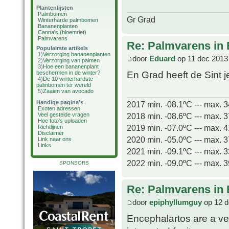
Plantenlijsten
Palmbomen
Gr Grad
Winterharde palmbomen
Bananenplanten
Canna's (bloemriet)
Palmvarens
Re: Palmvarens in 
Populairste artikels
1)
Verzorging bananenplanten
door
Eduard
op 11 dec 2013
2)
Verzorging van palmen
3)
Hoe een bananenplant
En Grad heeft de Sint
beschermen in de winter?
4)
De 10 winterhardste
palmbomen ter wereld
5)
Zaaien van avocado
Handige pagina's
2017 min. -08.1ºC --- max. 
Exoten adressen
2018 min. -08.6ºC --- max. 
Veel gestelde vragen
Hoe foto's uploaden
2019 min. -07.0ºC --- max. 
Richtlijnen
Disclaimer
2020 min. -05.0ºC --- max. 
Link naar ons
Links
2021 min. -09.1ºC --- max. 
2022 min. -09.0ºC --- max. 
SPONSORS
Re: Palmvarens in 
door
epiphyllumguy
op 12 d
Encephalartos are a ve