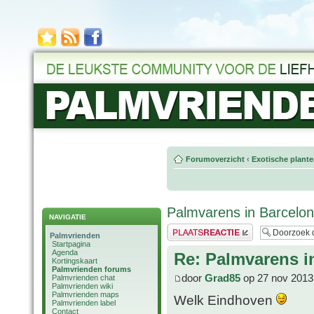
Forumoverzicht
‹
Exotische plant
Palmvarens in Barcelo
NAVIGATIE
Plaats een reactie
Palmvrienden
Startpagina
Agenda
Re: Palmvarens i
Kortingskaart
Palmvrienden forums
door
Grad85
op 27 nov 2013
Palmvrienden chat
Palmvrienden wiki
Palmvrienden maps
Welk Eindhoven
Palmvrienden label
Contact