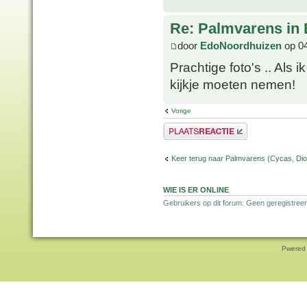
Re: Palmvarens in 
door
EdoNoordhuizen
op 04
Prachtige foto's .. Als 
kijkje moeten nemen!
Vorige
Plaats een reactie
Keer terug naar Palmvarens (Cycas, Dioo
WIE IS ER ONLINE
Gebruikers op dit forum: Geen geregistreer
Pwered