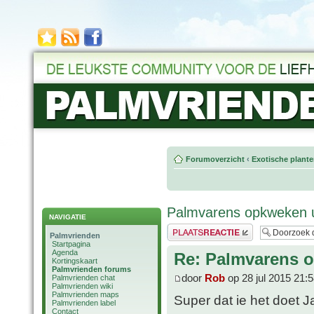
Forumoverzicht
‹
Exotische plant
Palmvarens opkweken u
NAVIGATIE
Plaats een reactie
Palmvrienden
Startpagina
Agenda
Re: Palmvarens 
Kortingskaart
Palmvrienden forums
door
Rob
op 28 jul 2015 21:
Palmvrienden chat
Palmvrienden wiki
Palmvrienden maps
Super dat ie het doet J
Palmvrienden label
Contact