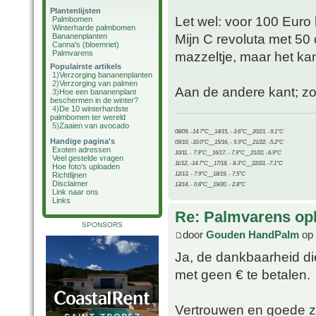
Plantenlijsten
Let wel: voor 100 Euro 
Palmbomen
Winterharde palmbomen
Mijn C revoluta met 50
Bananenplanten
Canna's (bloemriet)
Palmvarens
mazzeltje, maar het ka
Populairste artikels
1)
Verzorging bananenplanten
2)
Verzorging van palmen
Aan de andere kant; zon
3)
Hoe een bananenplant
beschermen in de winter?
4)
De 10 winterhardste
palmbomen ter wereld
5)
Zaaien van avocado
08/09, -14.7°C__14/15, - 3.6°C__20/21, -9.1°C
Handige pagina's
09/10, -10.0°C__15/16, - 5.9°C__21/22, -5.2°C
Exoten adressen
10/11, - 7.9°C__16/17, - 7.9°C__21/22, -6.9°C
Veel gestelde vragen
11/12, -14.7°C__17/18, - 8.3°C__22/23, -7.1°C
Hoe foto's uploaden
12/13, - 7.9°C__18/19, - 7.5°C
Richtlijnen
Disclaimer
13/14, - 0.8°C__19/20, - 2.8°C
Link naar ons
Links
Re: Palmvarens op
SPONSORS
door
Gouden HandPalm
op 
Ja, de dankbaarheid die 
met geen € te betalen.
Vertrouwen en goede zor