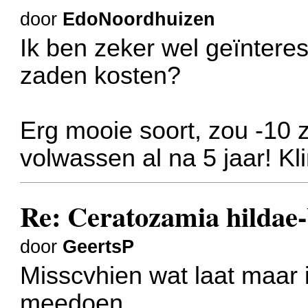
door
EdoNoordhuizen
Ik ben zeker wel geïntere
zaden kosten?
Erg mooie soort, zou -10
volwassen al na 5 jaar! Kl
Re: Ceratozamia hildae
door
GeertsP
Misscvhien wat laat maar i
meedoen