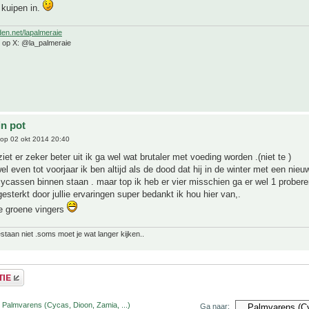
 kuipen in.
den.net/lapalmeraie
e op X: @la_palmeraie
in pot
op 02 okt 2014 20:40
iet er zeker beter uit ik ga wel wat brutaler met voeding worden .(niet te )
l even tot voorjaar ik ben altijd als de dood dat hij in de winter met een nie
ycassen binnen staan . maar top ik heb er vier misschien ga er wel 1 probere
gesterkt door jullie ervaringen super bedankt ik hou hier van,.
de groene vingers
bestaan niet .soms moet je wat langer kijken..
 Palmvarens (Cycas, Dioon, Zamia, ...)
Ga naar: