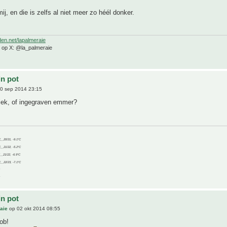
ij, en die is zelfs al niet meer zo héél donker.
den.net/lapalmeraie
e op X: @la_palmeraie
in pot
0 sep 2014 23:15
Niek, of ingegraven emmer?
C__20/21, -9.1°C
C__21/22, -5.2°C
C__21/22, -6.9°C
C__22/23, -7.1°C
in pot
aie
op 02 okt 2014 08:55
ob!