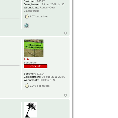
Berichten:
14597
Geregistreerd:
19 jan 2009 14:35
Woonplaats:
Ronse (Oost-
Vlaanderen)
867 bedankjes
Rob
Beheerder
Berichten:
11514
Geregistreerd:
05 aug 2011 23:08
Woonplaats:
Halsteren, NL
1149 bedankjes