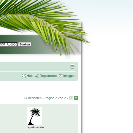
Help
Registreren
Inloggen
14 berichten •
Pagina
2
van
2
•
1
2
lapalmeraie