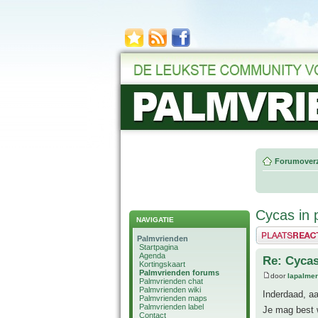
Forumoverz
Cycas in 
NAVIGATIE
Plaats een reactie
Palmvrienden
Startpagina
Agenda
Re: Cycas
Kortingskaart
Palmvrienden forums
door
lapalmer
Palmvrienden chat
Palmvrienden wiki
Inderdaad, aa
Palmvrienden maps
Palmvrienden label
Je mag best 
Contact