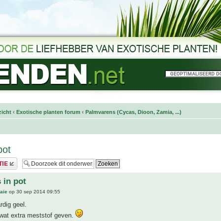
icht
‹
Exotische planten forum
‹
Palmvarens (Cycas, Dioon, Zamia, ...)
pot
 in pot
aie
op 30 sep 2014 09:55
rdig geel.
wat extra meststof geven.