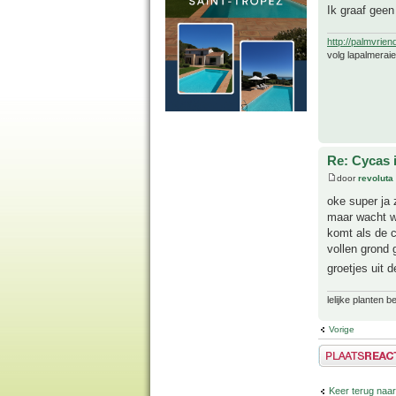
Ik graaf geen
http://palmvrien
volg lapalmerai
Re: Cycas 
door
revoluta
oke super ja z
maar wacht we
komt als de c
vollen grond 
groetjes uit 
lelijke planten 
Vorige
Plaats een reactie
Keer terug naar