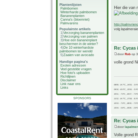
Plantenlijsten
Hier die van m
Palmbomen
Winterharde palmbomen
Bananenplanten
Canna's (bloemriet)
Palmvarens
http://palmvrien
volg lapalmerai
Populairste artikels
1)
Verzorging bananenplanten
2)
Verzorging van palmen
3)
Hoe een bananenplant
beschermen in de winter?
Re: Cycas 
4)
De 10 winterhardste
palmbomen ter wereld
door
Rob
op 3
5)
Zaaien van avocado
volle grond 
Handige pagina's
Exoten adressen
Veel gestelde vragen
Hoe foto's uploaden
Richtlijnen
Disclaimer
Link naar ons
08/09, -14.7°C__14/15, - 3.6°
Links
09/10, -10.0°C__15/16, - 5.9°
10/11, - 7.9°C__16/17, - 7.9°
SPONSORS
11/12, -14.7°C__17/18, - 8.3°
12/13, - 7.9°C__18/19, - 7.5°C
13/14, - 0.8°C__19/20, - 2.8°C
Re: Cycas 
door
lapalmer
Volle grond R