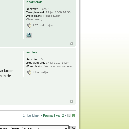
lapalmeraie
Berichten:
14597
Geregistreerd:
19 jan 2009 14:35
Woonplaats:
Ronse (Oost-
Vlaanderen)
867 bedankjes
revoluta
Berichten:
74
Geregistreerd:
27 jul 2013 14:04
Woonplaats:
Zaanstad wormerveer
uwe kroon
4 bedankjes
n in de
14 berichten •
Pagina
2
van
2
•
1
2