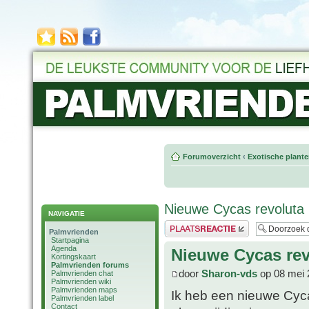
Forumoverzicht
‹
Exotische plant
Nieuwe Cycas revoluta
NAVIGATIE
Plaats een reactie
Palmvrienden
Startpagina
Agenda
Nieuwe Cycas rev
Kortingskaart
Palmvrienden forums
door
Sharon-vds
op 08 mei 
Palmvrienden chat
Palmvrienden wiki
Palmvrienden maps
Ik heb een nieuwe Cyca
Palmvrienden label
Contact