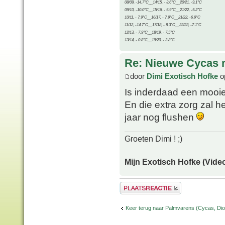
08/09, -14.7°C__14/15, - 3.6°C__20/21, -9.1°C
09/10, -10.0°C__15/16, - 5.9°C__21/22, -5.2°C
10/11, - 7.9°C__16/17, - 7.9°C__21/22, -6.9°C
11/12, -14.7°C__17/18, - 8.3°C__22/23, -7.1°C
12/13, - 7.9°C__18/19, - 7.5°C
13/14, - 0.8°C__19/20, - 2.8°C
Re: Nieuwe Cycas r
door
Dimi Exotisch Hofke
o
Is inderdaad een moo
En die extra zorg zal h
jaar nog flushen
Groeten Dimi ! ;)
Mijn Exotisch Hofke (Video
Plaats een reactie
Keer terug naar Palmvarens (Cycas, Dioo