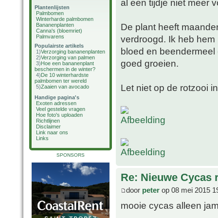
al een tijdje niet meer 
Plantenlijsten
Palmbomen
Winterharde palmbomen
De plant heeft maanden
Bananenplanten
Canna's (bloemriet)
Palmvarens
verdroogd. Ik heb hem 
Populairste artikels
bloed en beendermeel en
1)
Verzorging bananenplanten
2)
Verzorging van palmen
goed groeien.
3)
Hoe een bananenplant
beschermen in de winter?
4)
De 10 winterhardste
palmbomen ter wereld
Let niet op de rotzooi 
5)
Zaaien van avocado
Handige pagina's
Exoten adressen
Veel gestelde vragen
Hoe foto's uploaden
Richtlijnen
Disclaimer
Link naar ons
Links
SPONSORS
Re: Nieuwe Cycas r
door
peter
op 08 mei 2015 1
mooie cycas alleen jam