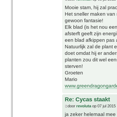
Mooie stam, hij zal pr
Het sneller maken van 
gewoon fantasie!
Elk blad (is het nou e
afsterft geeft zijn ener
een blad afkippen pas a
Natuurlijk zal de plant 
doet omdat hij er ander
planten zou dit wel een
sterven!
Groeten
Mario
www.greendragongard
Re: Cycas staakt
door
revoluta
op 07 jul 2015
ja zeker helemaal mee e