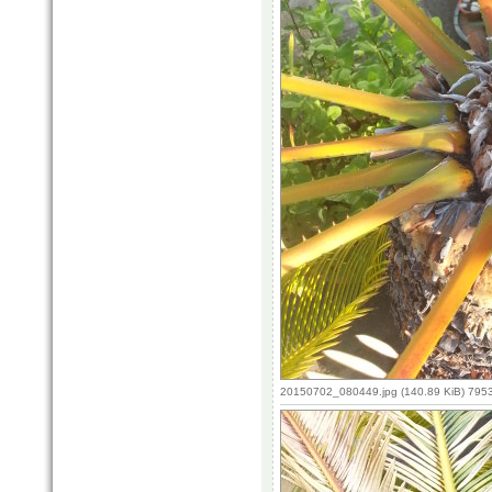
20150702_080449.jpg (140.89 KiB) 795