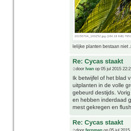
20150704_103252.jpg (184.18 KiB) 795
lelijke planten bestaan niet 
Re: Cycas staakt
door
Ivan
op 05 jul 2015 22:
Ik betwijfel of het bla
uitplanten in de volle 
gebeurd destijds. Vorig
en hebben inderdaad ge
mest gekregen en flus
Re: Cycas staakt
door
fernman
op 05 jul 2015