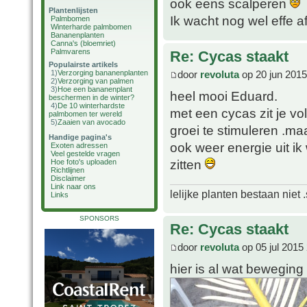
ook eens scalperen
Plantenlijsten
Ik wacht nog wel effe af
Palmbomen
Winterharde palmbomen
Bananenplanten
Canna's (bloemriet)
Palmvarens
Re: Cycas staakt
Populairste artikels
door
revoluta
op 20 jun 2015
1)
Verzorging bananenplanten
2)
Verzorging van palmen
3)
Hoe een bananenplant
heel mooi Eduard.
beschermen in de winter?
4)
De 10 winterhardste
met een cycas zit je vol
palmbomen ter wereld
5)
Zaaien van avocado
groei te stimuleren .maa
Handige pagina's
ook weer energie uit ik 
Exoten adressen
Veel gestelde vragen
zitten
Hoe foto's uploaden
Richtlijnen
Disclaimer
Link naar ons
lelijke planten bestaan niet 
Links
SPONSORS
Re: Cycas staakt
door
revoluta
op 05 jul 2015
hier is al wat beweging 