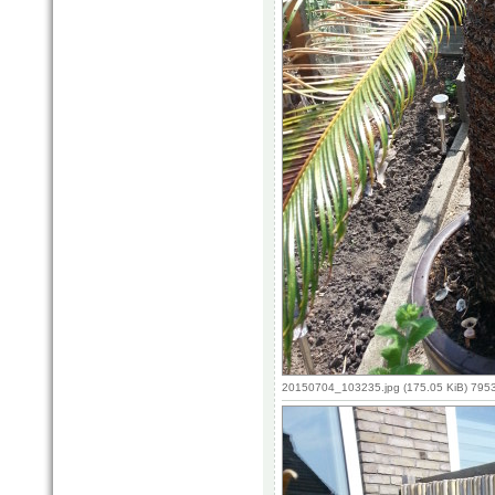
20150704_103235.jpg (175.05 KiB) 795