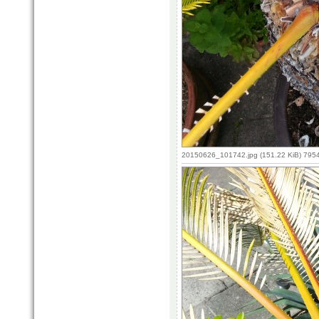
20150626_101742.jpg (151.22 KiB) 795