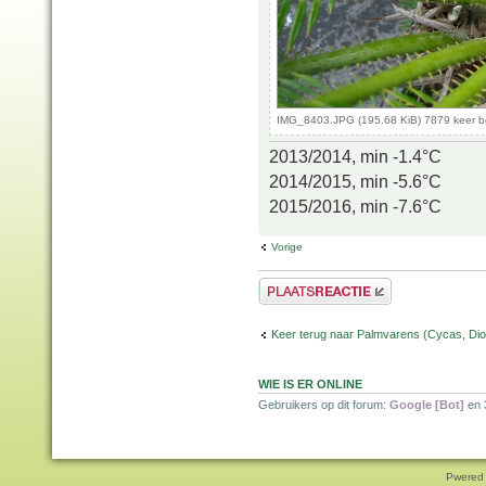
IMG_8403.JPG (195.68 KiB) 7879 keer 
2013/2014, min -1.4°C
2014/2015, min -5.6°C
2015/2016, min -7.6°C
Vorige
Plaats een reactie
Keer terug naar Palmvarens (Cycas, Dioo
WIE IS ER ONLINE
Gebruikers op dit forum:
Google [Bot]
en 
Pwered