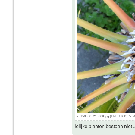
20150630_210809.jpg (114.71 KiB) 7954
lelijke planten bestaan niet 