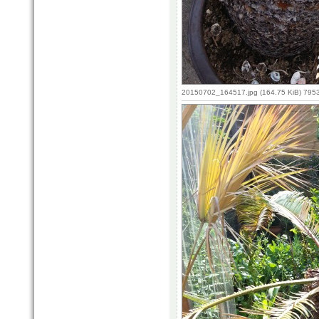
20150702_164517.jpg (164.75 KiB) 795