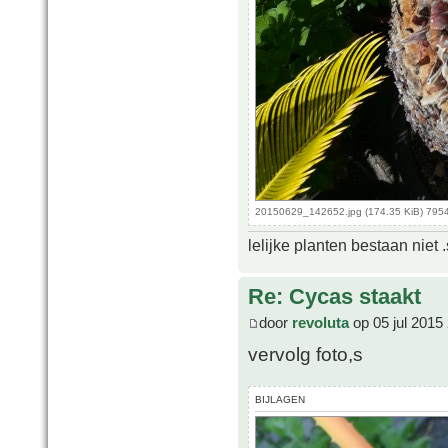
20150629_142652.jpg (174.35 KiB) 795
lelijke planten bestaan niet 
Re: Cycas staakt
door
revoluta
op 05 jul 2015
vervolg foto,s
BIJLAGEN