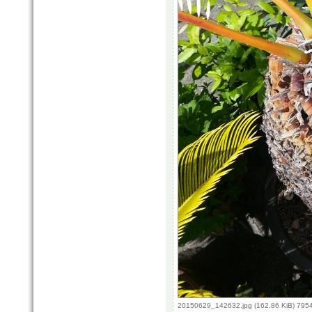
20150629_142632.jpg (162.86 KiB) 795