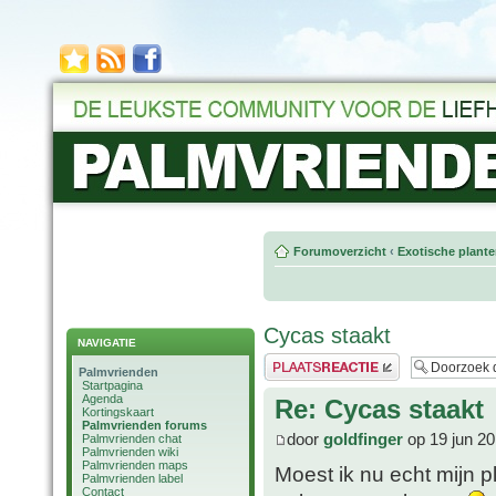
Forumoverzicht
‹
Exotische plant
Cycas staakt
NAVIGATIE
Plaats een reactie
Palmvrienden
Startpagina
Agenda
Re: Cycas staakt
Kortingskaart
Palmvrienden forums
door
goldfinger
op 19 jun 20
Palmvrienden chat
Palmvrienden wiki
Palmvrienden maps
Moest ik nu echt mijn p
Palmvrienden label
Contact