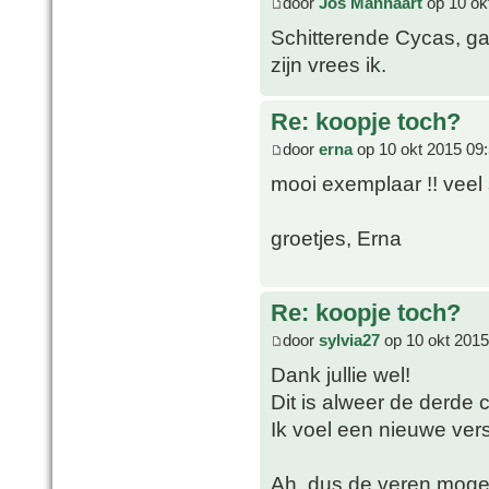
door
Jos Mannaart
op 10 ok
Schitterende Cycas, gaa
zijn vrees ik.
Re: koopje toch?
door
erna
op 10 okt 2015 09
mooi exemplaar !! vee
groetjes, Erna
Re: koopje toch?
door
sylvia27
op 10 okt 2015
Dank jullie wel!
Dit is alweer de derde cy
Ik voel een nieuwe ve
Ah, dus de veren moge