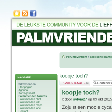
Forumoverzicht
‹
Exotische plant
koopje toch?
NAVIGATIE
Plaats een reactie
Palmvrienden
Startpagina
Agenda
koopje toch?
Kortingskaart
Palmvrienden forums
door
sylvia27
op 09 okt 2015
Palmvrienden chat
Palmvrienden wiki
Palmvrienden maps
Zojuist een mooie cyca
Palmvrienden label
Contact