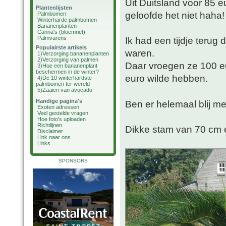
Uit Duitsland voor 85 e
Plantenlijsten
geloofde het niet haha
Palmbomen
Winterharde palmbomen
Bananenplanten
Canna's (bloemriet)
Palmvarens
Ik had een tijdje terug 
Populairste artikels
waren.
1)
Verzorging bananenplanten
2)
Verzorging van palmen
Daar vroegen ze 100 eu
3)
Hoe een bananenplant
beschermen in de winter?
euro wilde hebben.
4)
De 10 winterhardste
palmbomen ter wereld
5)
Zaaien van avocado
Handige pagina's
Ben er helemaal blij m
Exoten adressen
Veel gestelde vragen
Hoe foto's uploaden
Richtlijnen
Dikke stam van 70 cm e
Disclaimer
Link naar ons
Links
SPONSORS