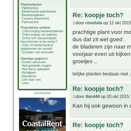
Plantenlijsten
Palmbomen
Winterharde palmbomen
Re: koopje toch?
Bananenplanten
Canna's (bloemriet)
door
revoluta
op 12 okt 2015
Palmvarens
Populairste artikels
prachtige plant voor moo
1)
Verzorging bananenplanten
2)
Verzorging van palmen
dus dat zit wel goed .
3)
Hoe een bananenplant
beschermen in de winter?
de bladeren zijn naar 
4)
De 10 winterhardste
palmbomen ter wereld
5)
Zaaien van avocado
voorjaar even uit kijken 
Handige pagina's
groetjes ,.
Exoten adressen
Veel gestelde vragen
Hoe foto's uploaden
Richtlijnen
lelijke planten bestaan niet 
Disclaimer
Link naar ons
Links
Re: koopje toch?
SPONSORS
door
tbird44
op 20 okt 2015 
Kan hij ook gewoon in 
Re: koopje toch?