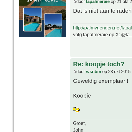
door
lapalmeraie
op 21 okt 
Dat is niet aan te raden
http://palmvrienden.net/lapa
volg lapalmeraie op X: @la
Re: koopje toch?
door
wsnbm
op 23 okt 2015 
Geweldig exemplaar !
Koopie
Groet,
John