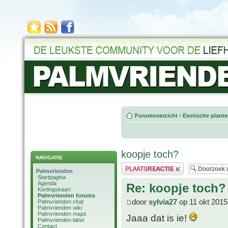
Forumoverzicht
‹
Exotische plant
koopje toch?
NAVIGATIE
Plaats een reactie
Palmvrienden
Startpagina
Agenda
Re: koopje toch?
Kortingskaart
Palmvrienden forums
door
sylvia27
op 11 okt 2015
Palmvrienden chat
Palmvrienden wiki
Palmvrienden maps
Jaaa dat is ie!
Palmvrienden label
Contact