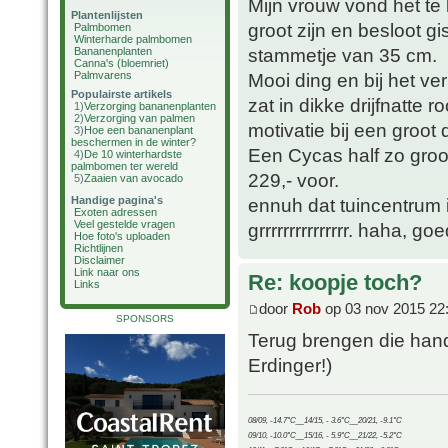
Mijn vrouw vond het te 
Plantenlijsten
groot zijn en besloot g
Palmbomen
Winterharde palmbomen
stammetje van 35 cm.
Bananenplanten
Canna's (bloemriet)
Palmvarens
Mooi ding en bij het ve
Populairste artikels
zat in dikke drijfnatte 
1)
Verzorging bananenplanten
2)
Verzorging van palmen
motivatie bij een groot
3)
Hoe een bananenplant
beschermen in de winter?
Een Cycas half zo groo
4)
De 10 winterhardste
palmbomen ter wereld
229,- voor.
5)
Zaaien van avocado
Handige pagina's
ennuh dat tuincentrum 
Exoten adressen
Veel gestelde vragen
grrrrrrrrrrrrrrr. haha,
Hoe foto's uploaden
Richtlijnen
Disclaimer
Link naar ons
Re: koopje toch?
Links
door
Rob
op 03 nov 2015 22
SPONSORS
Terug brengen die han
Erdinger!)
08/09, -14.7°C__14/15, - 3.6°C__20/21, -9.1°C
09/10, -10.0°C__15/16, - 5.9°C__21/22, -5.2°C