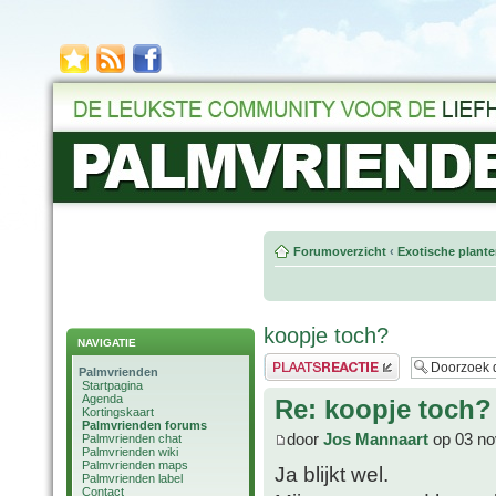
Forumoverzicht
‹
Exotische plant
koopje toch?
NAVIGATIE
Plaats een reactie
Palmvrienden
Startpagina
Agenda
Re: koopje toch?
Kortingskaart
Palmvrienden forums
door
Jos Mannaart
op 03 no
Palmvrienden chat
Palmvrienden wiki
Palmvrienden maps
Ja blijkt wel.
Palmvrienden label
Contact