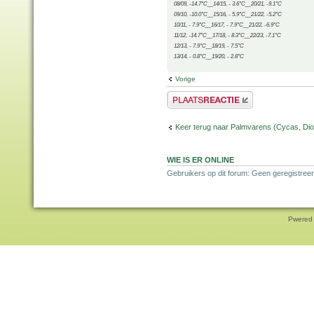
08/09, -14.7°C__14/15, - 3.6°C__20/21, -9.1°C
09/10, -10.0°C__15/16, - 5.9°C__21/22, -5.2°C
10/11, - 7.9°C__16/17, - 7.9°C__21/22, -6.9°C
11/12, -14.7°C__17/18, - 8.3°C__22/23, -7.1°C
12/13, - 7.9°C__18/19, - 7.5°C
13/14, - 0.8°C__19/20, - 2.8°C
Vorige
Plaats een reactie
Keer terug naar Palmvarens (Cycas, Dioo
WIE IS ER ONLINE
Gebruikers op dit forum: Geen geregistreer
Pwered