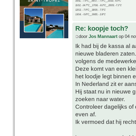
10/11, - 7.9°C__16/17, - 7.9°C__21/22, -6.9°C
11/12, -14.7°C__17/18, - 8.3°C__22/23, -7.1°C
12/13, - 7.9°C__18/19, - 7.5°C
13/14, - 0.8°C__19/20, - 2.8°C
Re: koopje toch?
door
Jos Mannaart
op 04 no
Ik had bij de kassa al 
nieuwe bladeren zaten
volgens de medewerker
Deze komt van een klein
het loodje legt binnen 
In Nederland zit er aan
Hij staat nu in nieuwe 
zoeken naar water.
Controleer dagelijks o
even af.
Ik vermoed dat hij rech