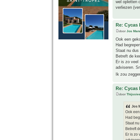
wel opletten 
verliezen (ve
Re: Cycas 
door
Jos Man
Ook een geko
Had begrepen 
Staat nu dus 
Betreft de ke
Er is zo veel
adviseren. Sm
Ik zou zeggen
Re: Cycas 
door
Thijssie
Jos 
Ook een 
Had begr
Staat nu 
Betreft 
Er is zo