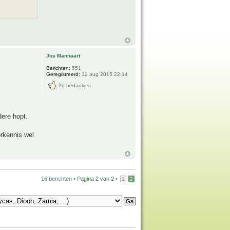
Jos Mannaart
Berichten:
551
Geregistreerd:
12 aug 2015 22:14
20 bedankjes
dere hopt.
rkennis wel
16 berichten •
Pagina
2
van
2
•
1
2