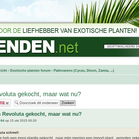
icht
‹
Exotische planten forum
‹
Palmvarens (Cycas, Dioon, Zamia, ...)
oluta gekocht, maar wat nu?
 Revoluta gekocht, maar wat nu?
e94
op 15 okt 2015 00:20
uta schreef:
 je heb een mooi plantje gekocht . naar mijn mening een import plant . verpoten zek