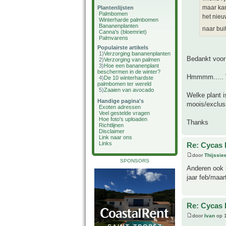
maar kan
Plantenlijsten
Palmbomen
het nieu
Winterharde palmbomen
Bananenplanten
naar buit
Canna's (bloemriet)
Palmvarens
Populairste artikels
1)
Verzorging bananenplanten
Bedankt voor j
2)
Verzorging van palmen
3)
Hoe een bananenplant
beschermen in de winter?
Hmmmm..... V
4)
De 10 winterhardste
palmbomen ter wereld
5)
Zaaien van avocado
Welke plant i
Handige pagina's
moois/exclusi
Exoten adressen
Veel gestelde vragen
Hoe foto's uploaden
Thanks
Richtlijnen
Disclaimer
Link naar ons
Links
Re: Cycas 
door
Thijssie
SPONSORS
Anderen ook 
jaar feb/maar
Re: Cycas 
door
Ivan
op 1