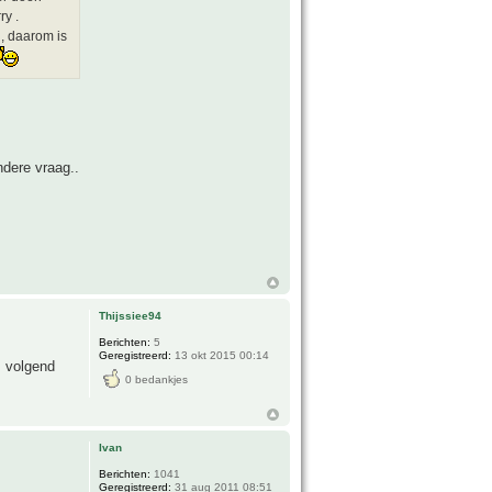
ry .
 , daarom is
dere vraag..
Thijssiee94
Berichten:
5
Geregistreerd:
13 okt 2015 00:14
m volgend
0 bedankjes
Ivan
Berichten:
1041
Geregistreerd:
31 aug 2011 08:51