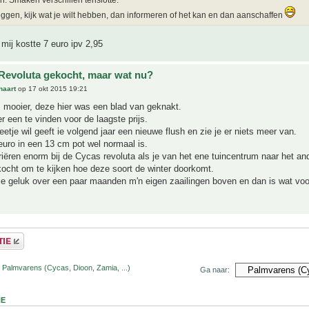
n. Smaken verschillen tenslotte.
eggen, kijk wat je wilt hebben, dan informeren of het kan en dan aanschaffen
mij kostte 7 euro ipv 2,95
Revoluta gekocht, maar wat nu?
naart
op 17 okt 2015 19:21
s mooier, deze hier was een blad van geknakt.
r een te vinden voor de laagste prijs.
eetje wil geeft ie volgend jaar een nieuwe flush en zie je er niets meer van.
euro in een 13 cm pot wel normaal is.
riëren enorm bij de Cycas revoluta als je van het ene tuincentrum naar het an
ocht om te kijken hoe deze soort de winter doorkomt.
je geluk over een paar maanden m'n eigen zaailingen boven en dan is wat voo
 Palmvarens (Cycas, Dioon, Zamia, ...)
Ga naar:
NE