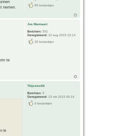
kunnen
65 bedankjes
ust nemen.
Jos Mannaart
Berichten:
551
Geregistreerd:
12 aug 2015 22:14
20 bedankjes
rin te
Thijssiee94
Berichten:
5
Geregistreerd:
13 okt 2015 00:14
0 bedankjes
n te