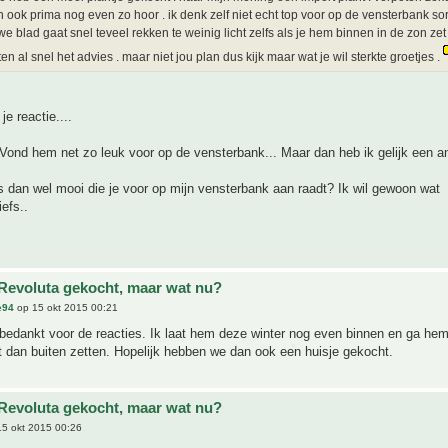
 ook prima nog even zo hoor . ik denk zelf niet echt top voor op de vensterbank sor
we blad gaat snel teveel rekken te weinig licht zelfs als je hem binnen in de zon zet
en al snel het advies . maar niet jou plan dus kijk maar wat je wil sterkte groetjes .
e reactie....
ond hem net zo leuk voor op de vensterbank... Maar dan heb ik gelijk een an
s dan wel mooi die je voor op mijn vensterbank aan raadt? Ik wil gewoon wat
efs..
Revoluta gekocht, maar wat nu?
e94
op 15 okt 2015 00:21
bedankt voor de reacties. Ik laat hem deze winter nog even binnen en ga he
t dan buiten zetten. Hopelijk hebben we dan ook een huisje gekocht.
Revoluta gekocht, maar wat nu?
5 okt 2015 00:26