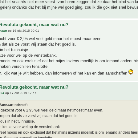
dat het snachts niet meer vriest. van horen zeggen dat ze daar het blad van 
rgelen) ondanks dat het bij mijne wel goed ging, zou ik die gok niet snel bew
Revoluta gekocht, maar wat nu?
naart
op 16 okt 2015 00:01
cht voor € 2,95 wel veel geld maar het moest maar even.
dat als ze vorst vrij staan dat het goed is.
in het tuinhuisje.
uze voor wel op de vensterbank.
 moois en ook exclusief dat het mijns inziens moeilijk is om iemand anders hie
aken verschillen tenslotte.
, kijk wat je wilt hebben, dan informeren of het kan en dan aanschaffen
Revoluta gekocht, maar wat nu?
e94
op 17 okt 2015 17:57
Mannaart schreef:
gekocht voor € 2,95 wel veel geld maar het moest maar even.
epen dat als ze vorst vrij staan dat het goed is.
dus in het tuinhuisje.
de keuze voor wel op de vensterbank.
 veel moois en ook exclusief dat het mijns inziens moeilijk is om iemand anders hieri