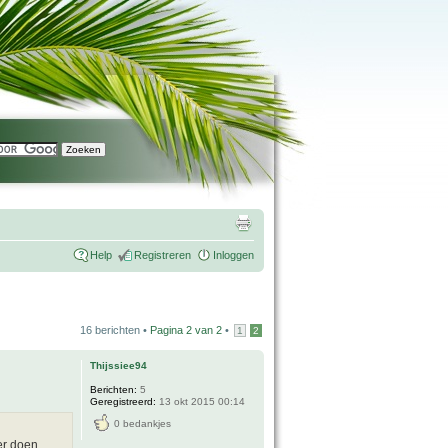
Help
Registreren
Inloggen
16 berichten •
Pagina
2
van
2
•
1
2
Thijssiee94
Berichten:
5
Geregistreerd:
13 okt 2015 00:14
0 bedankjes
er doen