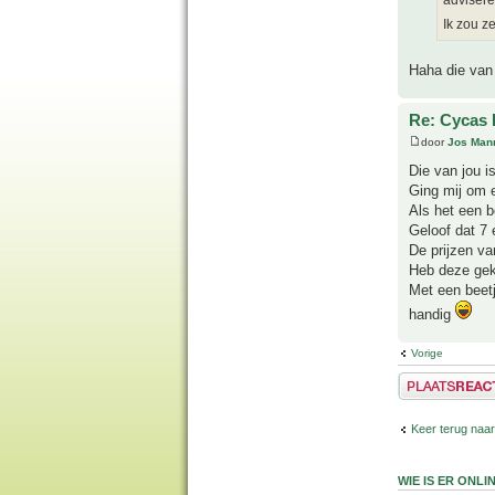
advisere
Ik zou z
Haha die van 
Re: Cycas 
door
Jos Man
Die van jou i
Ging mij om e
Als het een b
Geloof dat 7 
De prijzen va
Heb deze gek
Met een beet
handig
Vorige
Plaats een reactie
Keer terug naar
WIE IS ER ONLI