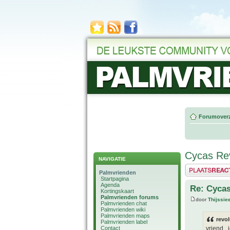
Forumoverz
Cycas Rev
NAVIGATIE
Plaats een reactie
Palmvrienden
Startpagina
Agenda
Re: Cycas
Kortingskaart
Palmvrienden forums
door
Thijssie
Palmvrienden chat
Palmvrienden wiki
Palmvrienden maps
revol
Palmvrienden label
Contact
vriend .