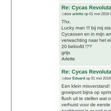
Re: Cycas Revoluta 
door
arlette
op 01 mei 2016 
Thx.
Lucky man !!! bij mij st
Cycassen en in mijn an
verwachting naar het e
20 beloofd !??
grtjs
Arlette
Re: Cycas Revoluta 
door
Eduard
op 01 mei 2016
Een klein misverstand!
groeipunt bijna op spri
flush uit te stellen wat 
verhuist voor de eerste
nachtvorst is er wel 