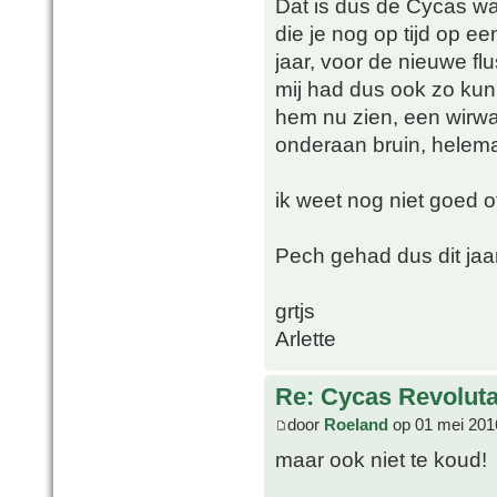
Dat is dus de Cycas waa
die je nog op tijd op ee
jaar, voor de nieuwe flu
mij had dus ook zo kunn
hem nu zien, een wirw
onderaan bruin, helema
ik weet nog niet goed of 
Pech gehad dus dit jaa
grtjs
Arlette
Re: Cycas Revoluta 
door
Roeland
op 01 mei 201
maar ook niet te koud!