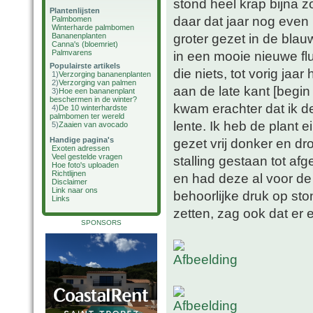
stond heel krap bijna z
Plantenlijsten
daar dat jaar nog even
Palmbomen
Winterharde palmbomen
groter gezet in de blau
Bananenplanten
Canna's (bloemriet)
Palmvarens
in een mooie nieuwe fl
Populairste artikels
die niets, tot vorig jaa
1)
Verzorging bananenplanten
2)
Verzorging van palmen
aan de late kant [begi
3)
Hoe een bananenplant
beschermen in de winter?
kwam erachter dat ik de
4)
De 10 winterhardste
palmbomen ter wereld
lente. Ik heb de plant 
5)
Zaaien van avocado
Handige pagina's
gezet vrij donker en d
Exoten adressen
Veel gestelde vragen
stalling gestaan tot af
Hoe foto's uploaden
Richtlijnen
en had deze al voor de 
Disclaimer
Link naar ons
behoorlijke druk op st
Links
zetten, zag ook dat er 
SPONSORS