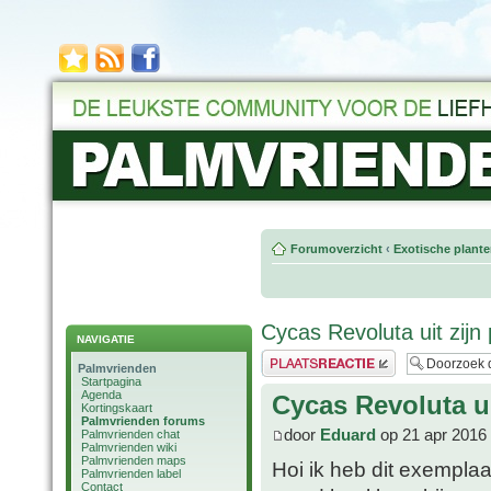
Forumoverzicht
‹
Exotische plant
Cycas Revoluta uit zijn
NAVIGATIE
Plaats een reactie
Palmvrienden
Startpagina
Agenda
Cycas Revoluta ui
Kortingskaart
Palmvrienden forums
door
Eduard
op 21 apr 2016
Palmvrienden chat
Palmvrienden wiki
Palmvrienden maps
Hoi ik heb dit exempla
Palmvrienden label
Contact