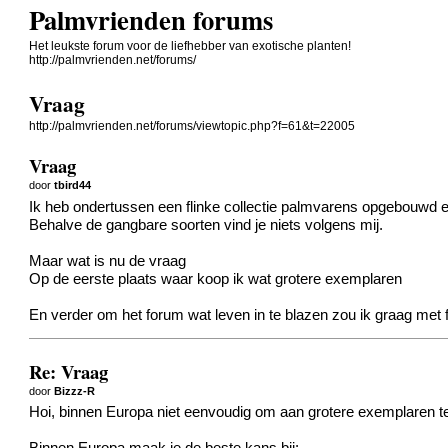
Palmvrienden forums
Het leukste forum voor de liefhebber van exotische planten!
http://palmvrienden.net/forums/
Vraag
http://palmvrienden.net/forums/viewtopic.php?f=61&t=22005
Vraag
door
tbird44
Ik heb ondertussen een flinke collectie palmvarens opgebouwd en 
Behalve de gangbare soorten vind je niets volgens mij.
Maar wat is nu de vraag
Op de eerste plaats waar koop ik wat grotere exemplaren
En verder om het forum wat leven in te blazen zou ik graag met fot
Re: Vraag
door
Bizzz-R
Hoi, binnen Europa niet eenvoudig om aan grotere exemplaren te 