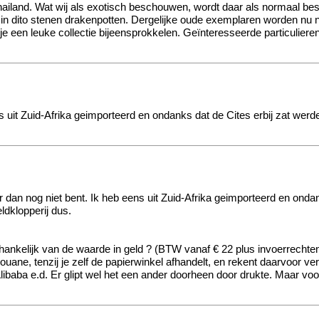
Thailand. Wat wij als exotisch beschouwen, wordt daar als normaal 
n in dito stenen drakenpotten. Dergelijke oude exemplaren worden nu
kon je een leuke collectie bijeensprokkelen. Geïnteresseerde particul
ns uit Zuid-Afrika geimporteerd en ondanks dat de Cites erbij zat wer
r dan nog niet bent. Ik heb eens uit Zuid-Afrika geimporteerd en onda
ldklopperij dus.
afhankelijk van de waarde in geld ? (BTW vanaf € 22 plus invoerrecht
uane, tenzij je zelf de papierwinkel afhandelt, en rekent daarvoor v
Alibaba e.d. Er glipt wel het een ander doorheen door drukte. Maar vo