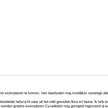
re exemplaren te komen. Van daarbuiten nog moeilijker vanwege alle C
gebreidelde hebzucht naar uit het wild geroofde flora en fauna. Ik h
0 werden grotere exemplaren Cycadeeën nog geregeld ingevoerd al wa