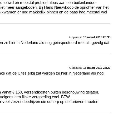
beschouwd en meestal probleemloos aan een buitenlandse
 niet meer aangeboden. Bij Hans Nieuwkoop de oprichter van het
ieren kwamen er nog makkelijk binnen en de baas had meestal wel
Geplaatst:
16 maart 2019 20:38
den ze hier in Nederland als nog geinspecteerd met als gevolg dat
Geplaatst:
16 maart 2019 22:22
nks dat de Cites erbij zat werden ze hier in Nederland als nog
en vanaf € 150, verzendkosten buiten beschouwing gelaten.
ervolgens een flinke vergoeding excl. BTW.
or veel verzendbedrijven die scherp op de tarieven moeten