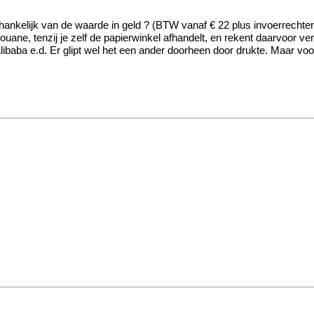
afhankelijk van de waarde in geld ? (BTW vanaf € 22 plus invoerrecht
uane, tenzij je zelf de papierwinkel afhandelt, en rekent daarvoor v
Alibaba e.d. Er glipt wel het een ander doorheen door drukte. Maar vo