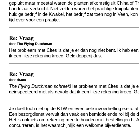
geplukt maar meestal waren de planten afkomstig uit China of 
handelaar verkocht. Niet zelden waren het prachtige kuipplante
huidige bedrijf in de Kwakel, het bedrijf zat toen nog in Veen, 
tijd over voor een praatje.
Re: Vraag
door
The Flying Dutchman
Het probleem met Cites is dat je er dan nog niet bent. Ik heb ee
ik een fikse rekening kreeg. Geldklopperij dus.
Re: Vraag
door
draco
The Flying Dutchman schreef:
Het probleem met Cites is dat je e
geinspecteerd met als gevolg dat ik een fikse rekening kreeg. Ge
Je doelt toch niet op de BTW en eventuele invoerheffing e.e.a. 
Een bezorgdienst vervult dan vaak een bemiddelende rol bij de do
Het is ook iets om rekening mee te houden met bestellingen bij 
concurreren, is het waarschijnlijk een welkome bijverdienste.