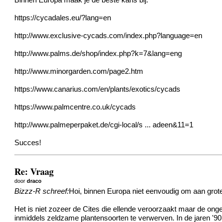
Binnen Europa maak je de beste kans bij:
https://cycadales.eu/?lang=en
http://www.exclusive-cycads.com/index.php?language=en
http://www.palms.de/shop/index.php?k=7&lang=eng
http://www.minorgarden.com/page2.htm
https://www.canarius.com/en/plants/exotics/cycads
https://www.palmcentre.co.uk/cycads
http://www.palmeperpaket.de/cgi-local/s ... adeen&11=1
Succes!
Re: Vraag
door
draco
Bizzz-R schreef:
Hoi, binnen Europa niet eenvoudig om aan grote
Het is niet zozeer de Cites die ellende veroorzaakt maar de on
inmiddels zeldzame plantensoorten te verwerven. In de jaren '9