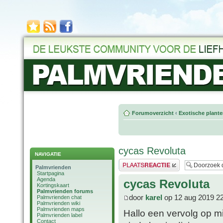
Forumoverzicht
‹
Exotische plant
cycas Revoluta
NAVIGATIE
Plaats een reactie
Palmvrienden
Startpagina
Agenda
cycas Revoluta
Kortingskaart
Palmvrienden forums
door
karel
op 12 aug 2019 2
Palmvrienden chat
Palmvrienden wiki
Palmvrienden maps
Hallo een vervolg op mi
Palmvrienden label
Contact