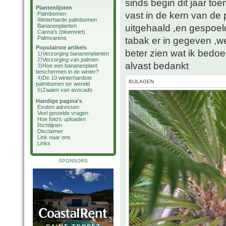
sinds begin dit jaar toe
Plantenlijsten
vast in de kern van de 
Palmbomen
Winterharde palmbomen
uitgehaald ,en gespoel
Bananenplanten
Canna's (bloemriet)
Palmvarens
tabak er in gegeven ,wee
Populairste artikels
beter zien wat ik bedoe
1)
Verzorging bananenplanten
2)
Verzorging van palmen
alvast bedankt
3)
Hoe een bananenplant
beschermen in de winter?
4)
De 10 winterhardste
BIJLAGEN
palmbomen ter wereld
5)
Zaaien van avocado
Handige pagina's
Exoten adressen
Veel gestelde vragen
Hoe foto's uploaden
Richtlijnen
Disclaimer
Link naar ons
Links
SPONSORS