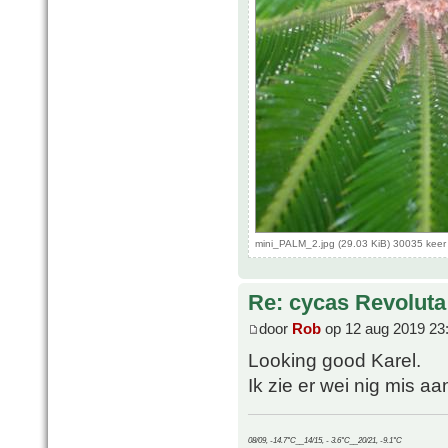
mini_PALM_2.jpg (29.03 KiB) 30035 kee
Re: cycas Revoluta
door
Rob
op 12 aug 2019 23
Looking good Karel.
Ik zie er wei nig mis aan
08/09, -14.7°C__14/15, - 3.6°C__20/21, -9.1°C