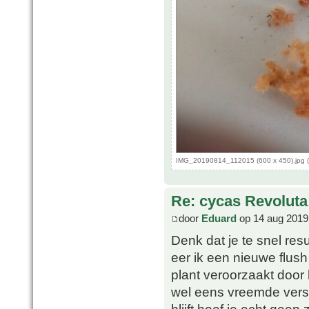
IMG_20190814_112015 (600 x 450).jpg (
Re: cycas Revoluta
door
Eduard
op 14 aug 2019
Denk dat je te snel resu
eer ik een nieuwe flush 
plant veroorzaakt door
wel eens vreemde versc