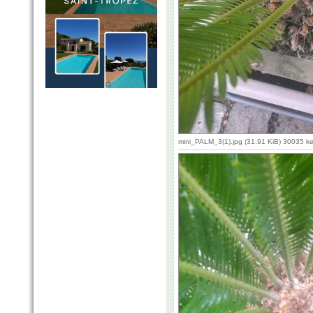
mini_PALM_3(1).jpg (31.91 KiB) 30035 k