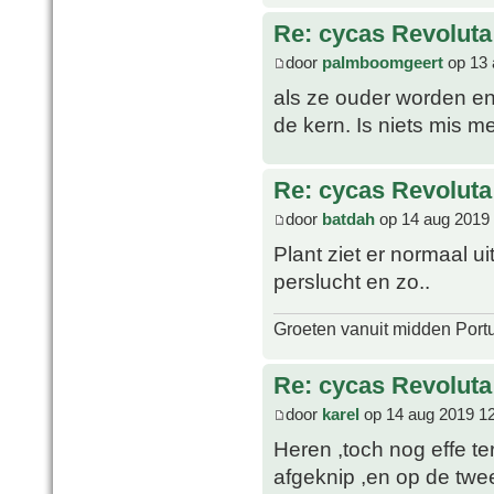
Re: cycas Revoluta
door
palmboomgeert
op 13 
als ze ouder worden en 
de kern. Is niets mis m
Re: cycas Revoluta
door
batdah
op 14 aug 2019 
Plant ziet er normaal u
perslucht en zo..
Groeten vanuit midden Port
Re: cycas Revoluta
door
karel
op 14 aug 2019 1
Heren ,toch nog effe te
afgeknip ,en op de twee