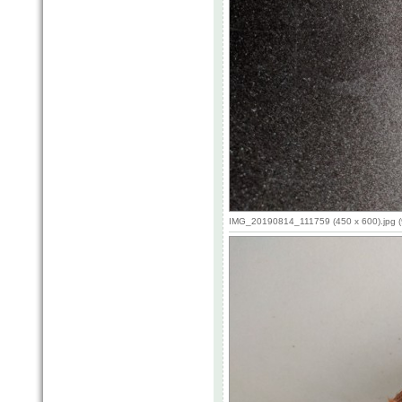
IMG_20190814_111759 (450 x 600).jpg (