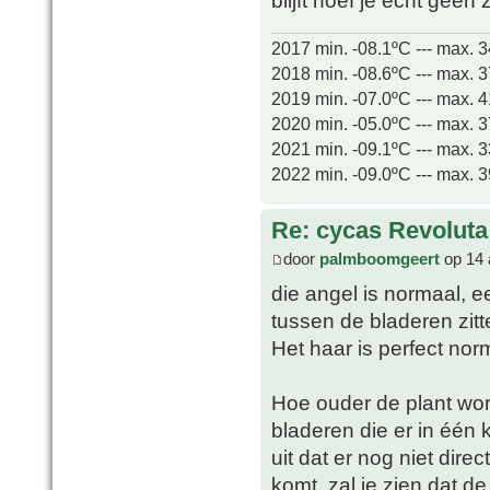
blijft hoef je echt gee
2017 min. -08.1ºC --- max. 
2018 min. -08.6ºC --- max. 
2019 min. -07.0ºC --- max. 
2020 min. -05.0ºC --- max. 
2021 min. -09.1ºC --- max. 
2022 min. -09.0ºC --- max. 
Re: cycas Revoluta
door
palmboomgeert
op 14 
die angel is normaal, 
tussen de bladeren zitt
Het haar is perfect norm
Hoe ouder de plant wor
bladeren die er in één k
uit dat er nog niet dir
komt, zal je zien dat d