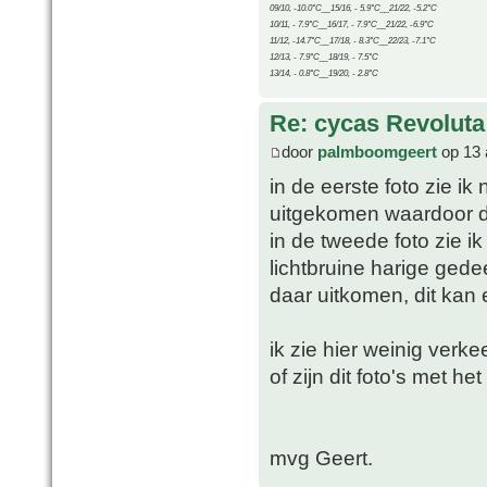
09/10, -10.0°C__15/16, - 5.9°C__21/22, -5.2°C
10/11, - 7.9°C__16/17, - 7.9°C__21/22, -6.9°C
11/12, -14.7°C__17/18, - 8.3°C__22/23, -7.1°C
12/13, - 7.9°C__18/19, - 7.5°C
13/14, - 0.8°C__19/20, - 2.8°C
Re: cycas Revoluta
door
palmboomgeert
op 13 
in de eerste foto zie ik
uitgekomen waardoor de 
in de tweede foto zie i
lichtbruine harige gede
daar uitkomen, dit kan 
ik zie hier weinig verke
of zijn dit foto's met 
mvg Geert.