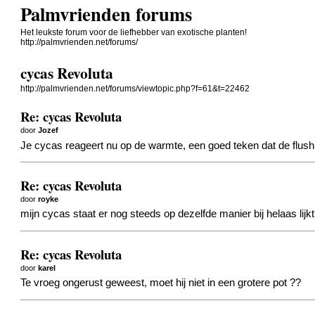
Palmvrienden forums
Het leukste forum voor de liefhebber van exotische planten!
http://palmvrienden.net/forums/
cycas Revoluta
http://palmvrienden.net/forums/viewtopic.php?f=61&t=22462
Re: cycas Revoluta
door
Jozef
Je cycas reageert nu op de warmte, een goed teken dat de flus
Re: cycas Revoluta
door
royke
mijn cycas staat er nog steeds op dezelfde manier bij helaas lijk
Re: cycas Revoluta
door
karel
Te vroeg ongerust geweest, moet hij niet in een grotere pot ??