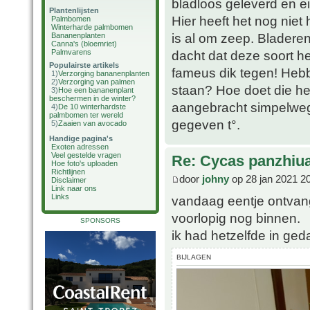
bladloos geleverd en ei
Plantenlijsten
Hier heeft het nog niet
Palmbomen
Winterharde palmbomen
is al om zeep. Bladere
Bananenplanten
Canna's (bloemriet)
Palmvarens
dacht dat deze soort h
Populairste artikels
fameus dik tegen! Heb
1)
Verzorging bananenplanten
2)
Verzorging van palmen
staan? Hoe doet die het
3)
Hoe een bananenplant
beschermen in de winter?
aangebracht simpelweg 
4)
De 10 winterhardste
palmbomen ter wereld
gegeven t°.
5)
Zaaien van avocado
Handige pagina's
Exoten adressen
Veel gestelde vragen
Re: Cycas panzhiu
Hoe foto's uploaden
Richtlijnen
door
johny
op 28 jan 2021 2
Disclaimer
Link naar ons
Links
vandaag eentje ontvan
voorlopig nog binnen.
SPONSORS
ik had hetzelfde in ged
BIJLAGEN