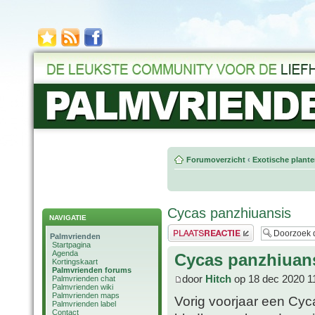
Forumoverzicht
‹
Exotische plant
Cycas panzhiuansis
NAVIGATIE
Plaats een reactie
Palmvrienden
Startpagina
Agenda
Cycas panzhiuan
Kortingskaart
Palmvrienden forums
door
Hitch
op 18 dec 2020 1
Palmvrienden chat
Palmvrienden wiki
Palmvrienden maps
Vorig voorjaar een Cyc
Palmvrienden label
Contact