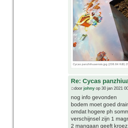
Cycas panzhihuaensis.jpg (208.84 KiB) 
Re: Cycas panzhiu
door
johny
op 30 jan 2021 0
nog info gevonden
bodem moet goed drainer
omdat hogere ph sommi
verschijnsel zijn 1 ma
2 mangaan geeft kroez