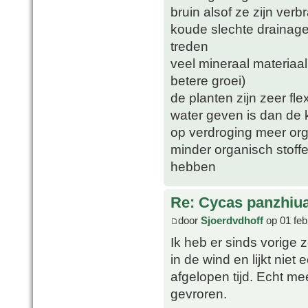
bruin alsof ze zijn ver
koude slechte drainage
treden
veel mineraal materiaa
betere groei)
de planten zijn zeer fle
water geven is dan de 
op verdroging meer orga
minder organisch stoff
hebben
Re: Cycas panzhiu
door
Sjoerdvdhoff
op 01 feb
Ik heb er sinds vorige 
in de wind en lijkt nie
afgelopen tijd. Echt me
gevroren.