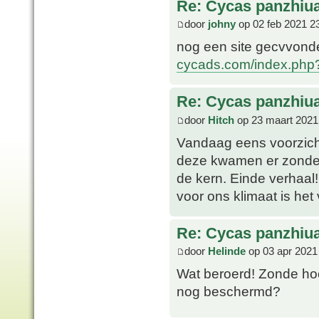
Re: Cycas panzhiu
door
johny
op 02 feb 2021 2
nog een site gecvvon
cycads.com/index.ph
Re: Cycas panzhiu
door
Hitch
op 23 maart 2021
Vandaag eens voorzich
deze kwamen er zonder 
de kern. Einde verhaal! 
voor ons klimaat is het 
Re: Cycas panzhiu
door
Helinde
op 03 apr 2021
Wat beroerd! Zonde hoo
nog beschermd?