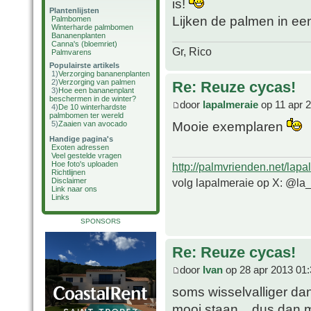
is!
Plantenlijsten
Lijken de palmen in e
Palmbomen
Winterharde palmbomen
Bananenplanten
Canna's (bloemriet)
Gr, Rico
Palmvarens
Populairste artikels
1)
Verzorging bananenplanten
2)
Verzorging van palmen
Re: Reuze cycas!
3)
Hoe een bananenplant
beschermen in de winter?
door
lapalmeraie
op 11 apr 
4)
De 10 winterhardste
palmbomen ter wereld
Mooie exemplaren
5)
Zaaien van avocado
Handige pagina's
Exoten adressen
Veel gestelde vragen
Hoe foto's uploaden
http://palmvrienden.net/lapa
Richtlijnen
volg lapalmeraie op X: @la
Disclaimer
Link naar ons
Links
SPONSORS
Re: Reuze cycas!
door
Ivan
op 28 apr 2013 01:
soms wisselvalliger dan
mooi staan... dus dan m