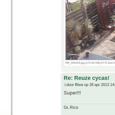
WP_000326.jpg (172.83 KiB) 6772 keer 
Re: Reuze cycas!
door
Rico
op 28 apr 2013 14
Super!!!
Gr, Rico