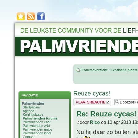
Forumoverzicht
‹
Exotische plant
Reuze cycas!
NAVIGATIE
Plaats een reactie
Palmvrienden
Startpagina
Agenda
Re: Reuze cycas!
Kortingskaart
Palmvrienden forums
door
Rico
op 10 apr 2013 18
Palmvrienden chat
Palmvrienden wiki
Palmvrienden maps
Nu hij daar zo buiten s
Palmvrienden label
Contact