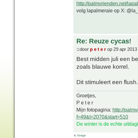
http://palmvrienden.net/lapa
volg lapalmeraie op X: @la
Re: Reuze cycas!
door
p e t e r
op 29 apr 2013
Best midden juli een b
zoals blauwe korrel.
Dit stimuleert een flush.
Groetjes,
P e t e r
Mijn fotopagina:
http://palm
f=49&t=2070&start=510
De winter is de echte uitda
Vorige