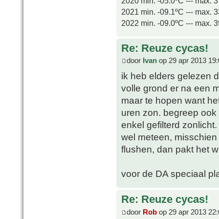
2020 min. -05.0ºC --- max. 
2021 min. -09.1ºC --- max. 
2022 min. -09.0ºC --- max. 
Re: Reuze cycas!
door
Ivan
op 29 apr 2013 19:
ik heb elders gelezen d
volle grond er na een m
maar te hopen want het 
uren zon. begreep ook d
enkel gefilterd zonlicht.
wel meteen, misschien 
flushen, dan pakt het 
voor de DA speciaal pl
Re: Reuze cycas!
door
Rob
op 29 apr 2013 22: