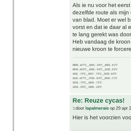
Als ie nu voor het eers
dezelfde route als mij
van blad. Moet er wel b
vorst en dat ie daar a
te lang gerekt was doo
Heb vandaag de kroon e
nieuwe kroon te forceren
08/09, -14.7°C__14/15, - 3.6°C__20/21, -9.1°C
09/10, -10.0°C__15/16, - 5.9°C__21/22, -5.2°C
10/11, - 7.9°C__16/17, - 7.9°C__21/22, -6.9°C
11/12, -14.7°C__17/18, - 8.3°C__22/23, -7.1°C
12/13, - 7.9°C__18/19, - 7.5°C
13/14, - 0.8°C__19/20, - 2.8°C
Re: Reuze cycas!
door
lapalmeraie
op 29 apr 
Hier is het voorzien v