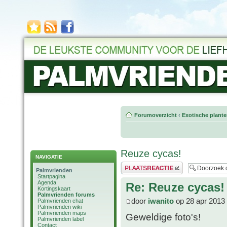
Forumoverzicht
‹
Exotische plant
Reuze cycas!
NAVIGATIE
Plaats een reactie
Palmvrienden
Startpagina
Agenda
Re: Reuze cycas!
Kortingskaart
Palmvrienden forums
door
iwanito
op 28 apr 2013
Palmvrienden chat
Palmvrienden wiki
Palmvrienden maps
Geweldige foto's!
Palmvrienden label
Contact