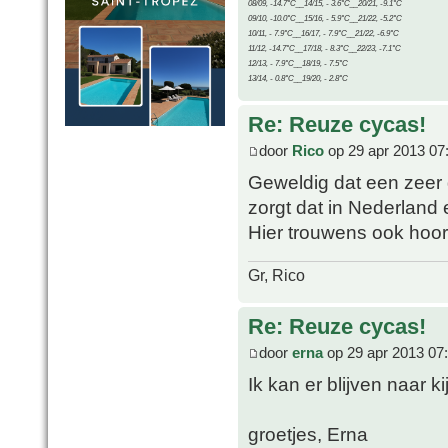
08/09, -14.7°C__14/15, - 3.6°C__20/21, -9.1°C
09/10, -10.0°C__15/16, - 5.9°C__21/22, -5.2°C
10/11, - 7.9°C__16/17, - 7.9°C__21/22, -6.9°C
11/12, -14.7°C__17/18, - 8.3°C__22/23, -7.1°C
12/13, - 7.9°C__18/19, - 7.5°C
13/14, - 0.8°C__19/20, - 2.8°C
Re: Reuze cycas!
door
Rico
op 29 apr 2013 07
Geweldig dat een zeer 
zorgt dat in Nederland
Hier trouwens ook hoo
Gr, Rico
Re: Reuze cycas!
door
erna
op 29 apr 2013 07
Ik kan er blijven naar k
groetjes, Erna