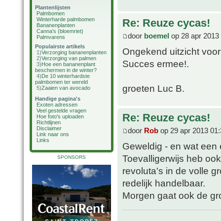
Plantenlijsten
Palmbomen
Winterharde palmbomen
Re: Reuze cycas!
Bananenplanten
Canna's (bloemriet)
door
boemel
op 28 apr 2013
Palmvarens
Populairste artikels
Ongekend uitzicht voor
1)
Verzorging bananenplanten
2)
Verzorging van palmen
Succes ermee!.
3)
Hoe een bananenplant
beschermen in de winter?
4)
De 10 winterhardste
palmbomen ter wereld
groeten Luc B.
5)
Zaaien van avocado
Handige pagina's
Exoten adressen
Veel gestelde vragen
Re: Reuze cycas!
Hoe foto's uploaden
Richtlijnen
Disclaimer
door
Rob
op 29 apr 2013 01:
Link naar ons
Links
Geweldig - en wat een 
Toevalligerwijs heb ook
SPONSORS
revoluta's in de volle 
redelijk handelbaar.
Morgen gaat ook de gr