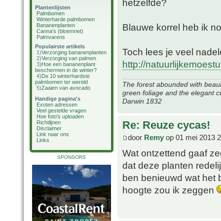
hetzelfde?
Plantenlijsten
Palmbomen
Winterharde palmbomen
Blauwe korrel heb ik no
Bananenplanten
Canna's (bloemriet)
Palmvarens
Populairste artikels
Toch lees je veel nadel
1)
Verzorging bananenplanten
2)
Verzorging van palmen
http://natuurlijkemoestui
3)
Hoe een bananenplant
beschermen in de winter?
4)
De 10 winterhardste
palmbomen ter wereld
The forest abounded with beauti
5)
Zaaien van avocado
green foliage and the elegant c
Handige pagina's
Darwin 1832
Exoten adressen
Veel gestelde vragen
Hoe foto's uploaden
Re: Reuze cycas!
Richtlijnen
Disclaimer
Link naar ons
door
Remy
op 01 mei 2013 2
Links
Wat ontzettend gaaf ze
SPONSORS
dat deze planten redelij
ben benieuwd wat het b
hoogte zou ik zeggen