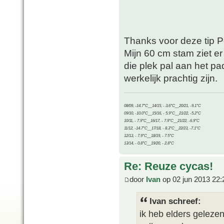
Thanks voor deze tip P
Mijn 60 cm stam ziet er 
die plek pal aan het pad
werkelijk prachtig zijn.
08/09, -14.7°C__14/15, - 3.6°C__20/21, -9.1°C
09/10, -10.0°C__15/16, - 5.9°C__21/22, -5.2°C
10/11, - 7.9°C__16/17, - 7.9°C__21/22, -6.9°C
11/12, -14.7°C__17/18, - 8.3°C__22/23, -7.1°C
12/13, - 7.9°C__18/19, - 7.5°C
13/14, - 0.8°C__19/20, - 2.8°C
Re: Reuze cycas!
door
Ivan
op 02 jun 2013 22:
Ivan schreef:
ik heb elders gelezen