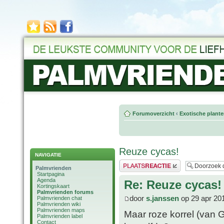
Forumoverzicht
‹
Exotische plant
Reuze cycas!
NAVIGATIE
Plaats een reactie
Palmvrienden
Startpagina
Agenda
Re: Reuze cycas!
Kortingskaart
Palmvrienden forums
door
s.janssen
op 29 apr 20
Palmvrienden chat
Palmvrienden wiki
Palmvrienden maps
Maar roze korrel (van 
Palmvrienden label
Contact