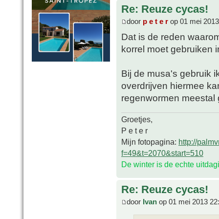
Re: Reuze cycas!
door
p e t e r
op 01 mei 2013
Dat is de reden waarom
korrel moet gebruiken i
Bij de musa's gebruik ik
overdrijven hiermee ka
regenwormen meestal 
Groetjes,
P e t e r
Mijn fotopagina:
http://palm
f=49&t=2070&start=510
De winter is de echte uitda
Re: Reuze cycas!
door
Ivan
op 01 mei 2013 22