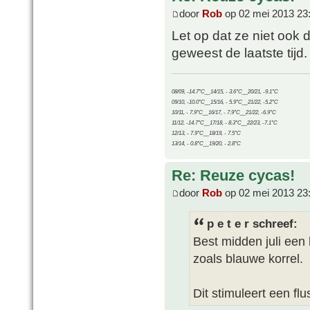
door
Rob
op 02 mei 2013 23
Let op dat ze niet ook d
geweest de laatste tijd.
08/09, -14.7°C__14/15, - 3.6°C__20/21, -9.1°C
09/10, -10.0°C__15/16, - 5.9°C__21/22, -5.2°C
10/11, - 7.9°C__16/17, - 7.9°C__21/22, -6.9°C
11/12, -14.7°C__17/18, - 8.3°C__22/23, -7.1°C
12/13, - 7.9°C__18/19, - 7.5°C
13/14, - 0.8°C__19/20, - 2.8°C
Re: Reuze cycas!
door
Rob
op 02 mei 2013 23
p e t e r schreef:
Best midden juli een
zoals blauwe korrel.
Dit stimuleert een flu