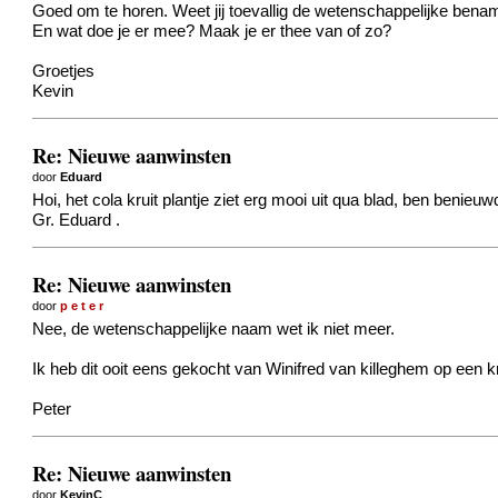
Goed om te horen. Weet jij toevallig de wetenschappelijke bena
En wat doe je er mee? Maak je er thee van of zo?
Groetjes
Kevin
Re: Nieuwe aanwinsten
door
Eduard
Hoi, het cola kruit plantje ziet erg mooi uit qua blad, ben benieu
Gr. Eduard .
Re: Nieuwe aanwinsten
door
p e t e r
Nee, de wetenschappelijke naam wet ik niet meer.
Ik heb dit ooit eens gekocht van Winifred van killeghem op een k
Peter
Re: Nieuwe aanwinsten
door
KevinC