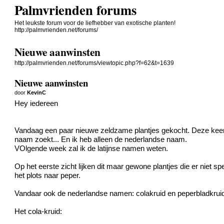
Palmvrienden forums
Het leukste forum voor de liefhebber van exotische planten!
http://palmvrienden.net/forums/
Nieuwe aanwinsten
http://palmvrienden.net/forums/viewtopic.php?f=62&t=1639
Nieuwe aanwinsten
door
KevinC
Hey iedereen
Vandaag een paar nieuwe zeldzame plantjes gekocht. Deze keer zijn
naam zoekt... En ik heb alleen de nederlandse naam.
VOlgende week zal ik de latijnse namen weten.
Op het eerste zicht lijken dit maar gewone plantjes die er niet spe
het plots naar peper.
Vandaar ook de nederlandse namen: colakruid en peperbladkrui
Het cola-kruid: