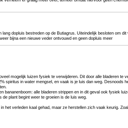
 ik verneem er graag meer over, temeer omdat hiervoor geen chemisc
ang dopluis bestreden op de Butiagrus. Uiteindelijk besloten om dit v
 weer bijna een nieuwe veder ontvouwd en geen dopluis meer
 zoveel mogelijk luizen fysiek te verwijderen. Dit door alle bladeren 
 spiritus in water mengsel, en vaak is je luis dan weg. Desnoods herh
ten.
bananenboom: alle bladeren strippen en in dit geval ook fysiek luiz
de plant begint weer te groeien is de luis weg.
 in het verleden kaal gehad, maar ze herstellen zich vaak keurig. Zoa