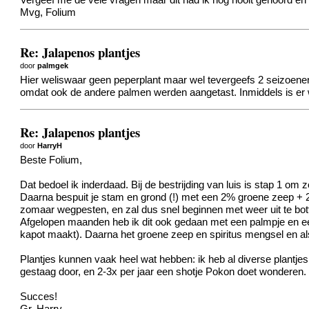
Vergeef me de vele vragen maar dit had ik nog nooit gehoord en
Mvg, Folium
Re: Jalapenos plantjes
door
palmgek
Hier weliswaar geen peperplant maar wel tevergeefs 2 seizoenen l
omdat ook de andere palmen werden aangetast. Inmiddels is er
Re: Jalapenos plantjes
door
HarryH
Beste Folium,
Dat bedoel ik inderdaad. Bij de bestrijding van luis is stap 1 om
Daarna bespuit je stam en grond (!) met een 2% groene zeep + 2%
zomaar wegpesten, en zal dus snel beginnen met weer uit te bot
Afgelopen maanden heb ik dit ook gedaan met een palmpje en een 
kapot maakt). Daarna het groene zeep en spiritus mengsel en als 
Plantjes kunnen vaak heel wat hebben: ik heb al diverse plantjes
gestaag door, en 2-3x per jaar een shotje Pokon doet wonderen.
Succes!