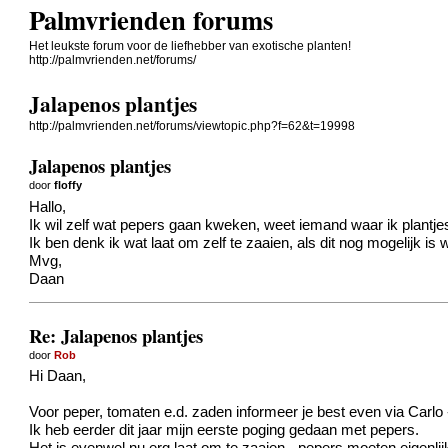
Palmvrienden forums
Het leukste forum voor de liefhebber van exotische planten!
http://palmvrienden.net/forums/
Jalapenos plantjes
http://palmvrienden.net/forums/viewtopic.php?f=62&t=19998
Jalapenos plantjes
door
floffy
Hallo,
Ik wil zelf wat pepers gaan kweken, weet iemand waar ik plantj
Ik ben denk ik wat laat om zelf te zaaien, als dit nog mogelijk 
Mvg,
Daan
Re: Jalapenos plantjes
door
Rob
Hi Daan,
Voor peper, tomaten e.d. zaden informeer je best even via Carlo - 
Ik heb eerder dit jaar mijn eerste poging gedaan met pepers.