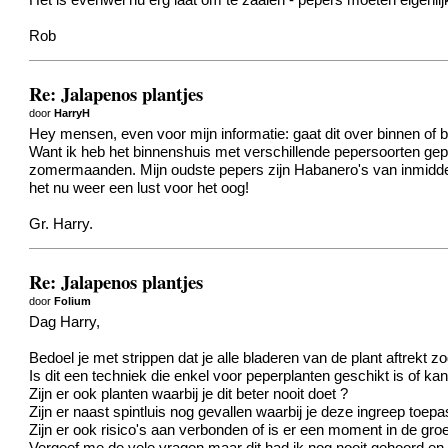
Het is evenwel nu erg laat om te zaaien - pepers moeten eigenlij
Rob
Re: Jalapenos plantjes
door
HarryH
Hey mensen, even voor mijn informatie: gaat dit over binnen of 
Want ik heb het binnenshuis met verschillende pepersoorten gepr
zomermaanden. Mijn oudste pepers zijn Habanero's van inmiddels 
het nu weer een lust voor het oog!
Gr. Harry.
Re: Jalapenos plantjes
door
Folium
Dag Harry,
Bedoel je met strippen dat je alle bladeren van de plant aftrekt zo
Is dit een techniek die enkel voor peperplanten geschikt is of k
Zijn er ook planten waarbij je dit beter nooit doet ?
Zijn er naast spintluis nog gevallen waarbij je deze ingreep toepa
Zijn er ook risico's aan verbonden of is er een moment in de groe