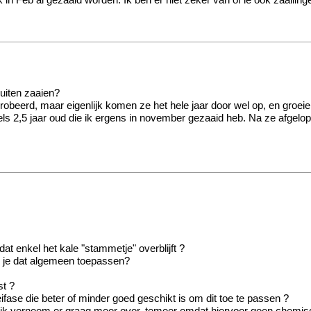
k in Feb al gezaaid worden. Ik ben er niet zeker van of ie ook zaailin
buiten zaaien?
obeerd, maar eigenlijk komen ze het hele jaar door wel op, en groei
2,5 jaar oud die ik ergens in november gezaaid heb. Na ze afgelopen 
dat enkel het kale "stammetje" overblijft ?
an je dat algemeen toepassen?
st ?
ifase die beter of minder goed geschikt is om dit toe te passen ?