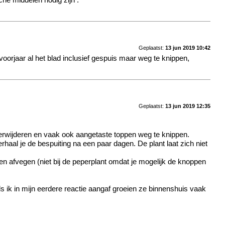
he middelen nodig zijn .
Geplaatst:
13 jun 2019 10:42
oorjaar al het blad inclusief gespuis maar weg te knippen,
Geplaatst:
13 jun 2019 12:35
te verwijderen en vaak ook aangetaste toppen weg te knippen.
aal je de bespuiting na een paar dagen. De plant laat zich niet
en afvegen (niet bij de peperplant omdat je mogelijk de knoppen
ls ik in mijn eerdere reactie aangaf groeien ze binnenshuis vaak