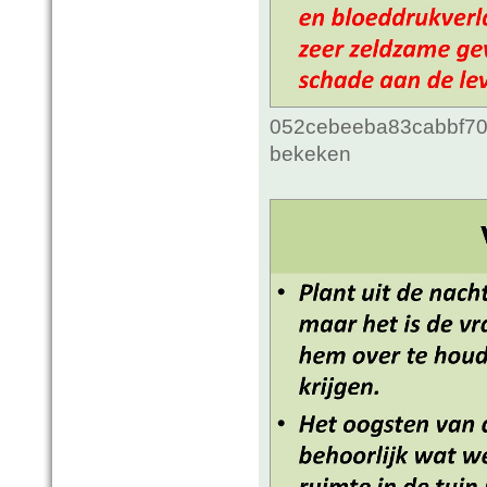
052cebeeba83cabbf70c
bekeken