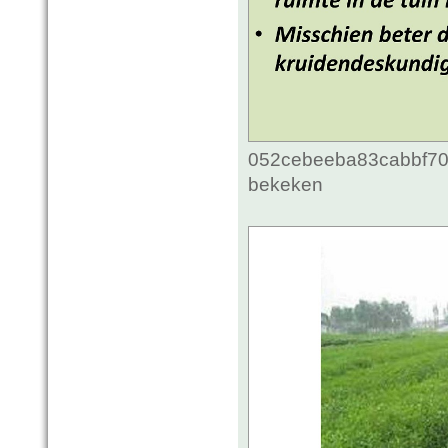
052cebeeba83cabbf70c
bekeken