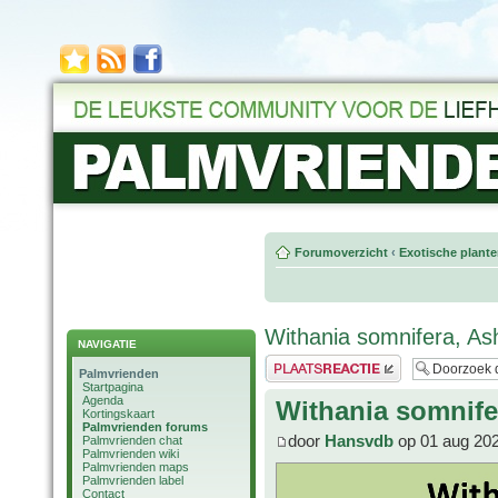
Forumoverzicht
‹
Exotische plant
Withania somnifera, A
NAVIGATIE
Plaats een reactie
Palmvrienden
Startpagina
Agenda
Withania somnif
Kortingskaart
Palmvrienden forums
door
Hansvdb
op 01 aug 202
Palmvrienden chat
Palmvrienden wiki
Palmvrienden maps
Palmvrienden label
Contact