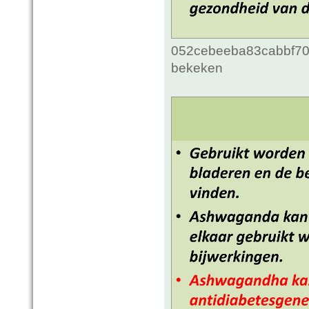
052cebeeba83cabbf70c
bekeken