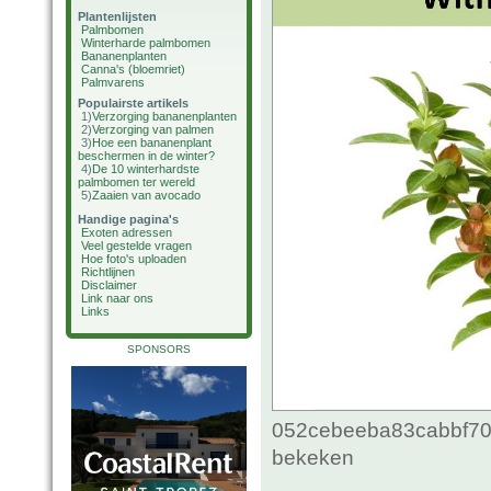
Plantenlijsten
Palmbomen
Winterharde palmbomen
Bananenplanten
Canna's (bloemriet)
Palmvarens
Populairste artikels
1)
Verzorging bananenplanten
2)
Verzorging van palmen
3)
Hoe een bananenplant
beschermen in de winter?
4)
De 10 winterhardste
palmbomen ter wereld
5)
Zaaien van avocado
Handige pagina's
Exoten adressen
Veel gestelde vragen
Hoe foto's uploaden
Richtlijnen
Disclaimer
Link naar ons
Links
SPONSORS
052cebeeba83cabbf70c
bekeken