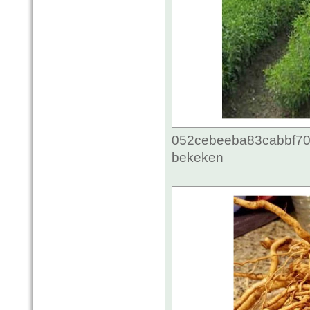
052cebeeba83cabbf70c
bekeken