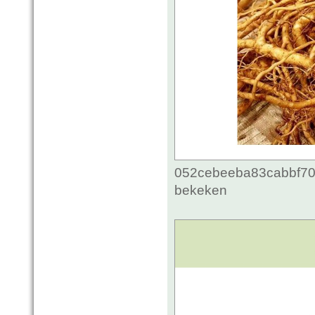
052cebeeba83cabbf70c
bekeken