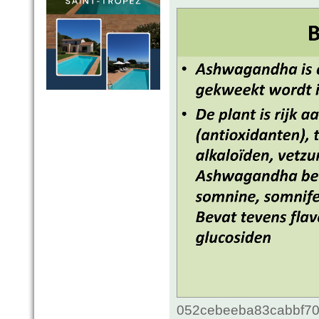
052cebeeba83cabbf70c