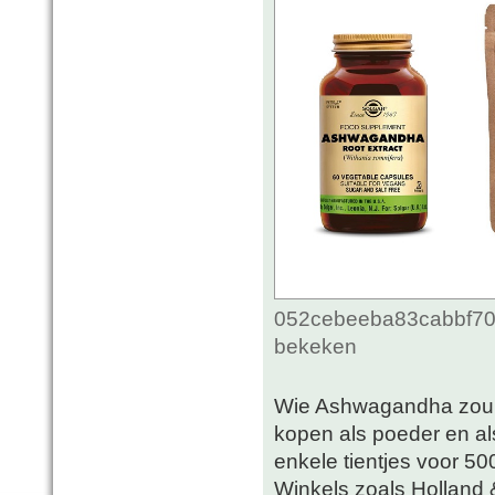
052cebeeba83cabbf70c
bekeken
Wie Ashwagandha zou wi
kopen als poeder en als
enkele tientjes voor 5
Winkels zoals Holland 