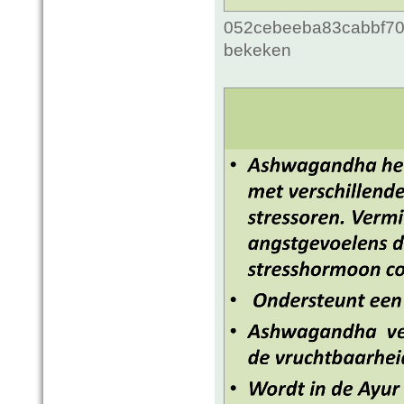
052cebeeba83cabbf70c
bekeken