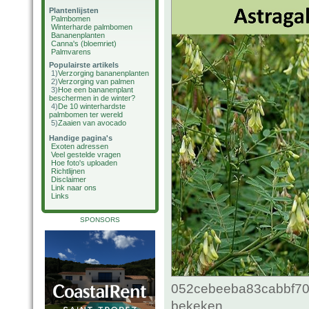
Plantenlijsten
Palmbomen
Winterharde palmbomen
Bananenplanten
Canna's (bloemriet)
Palmvarens
Populairste artikels
1)
Verzorging bananenplanten
2)
Verzorging van palmen
3)
Hoe een bananenplant
beschermen in de winter?
4)
De 10 winterhardste
palmbomen ter wereld
5)
Zaaien van avocado
Handige pagina's
Exoten adressen
Veel gestelde vragen
Hoe foto's uploaden
Richtlijnen
Disclaimer
Link naar ons
Links
SPONSORS
052cebeeba83cabbf70c
bekeken