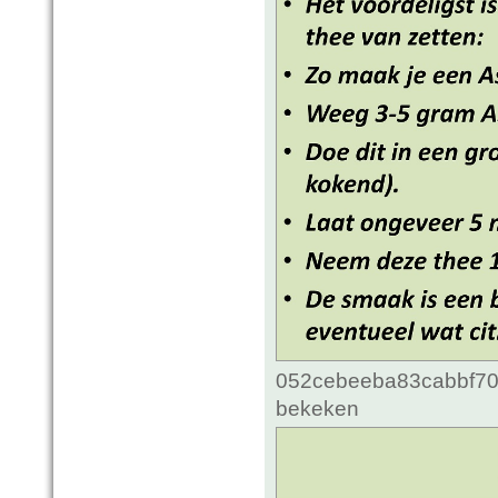
052cebeeba83cabbf70c
bekeken