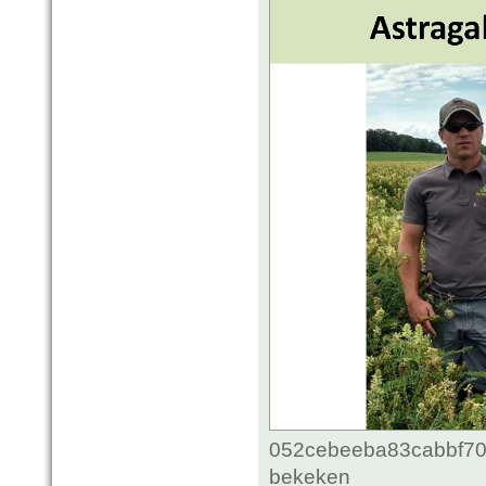
052cebeeba83cabbf70c
bekeken