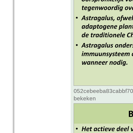
052cebeeba83cabbf70c
bekeken