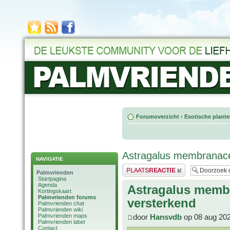
Forumoverzicht
‹
Exotische plant
Astragalus membranac
NAVIGATIE
Plaats een reactie
Palmvrienden
Startpagina
Agenda
Astragalus memb
Kortingskaart
Palmvrienden forums
versterkend
Palmvrienden chat
Palmvrienden wiki
Palmvrienden maps
door
Hansvdb
op 08 aug 202
Palmvrienden label
Contact