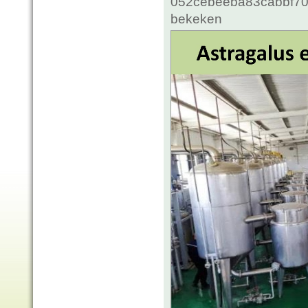
052cebeeba83cabbf70c
bekeken