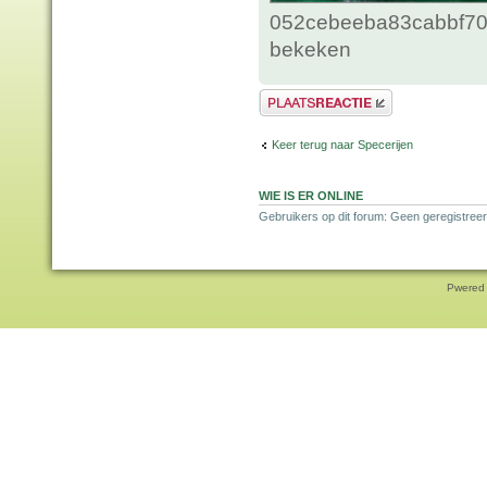
052cebeeba83cabbf70c
bekeken
Plaats een reactie
Keer terug naar Specerijen
WIE IS ER ONLINE
Gebruikers op dit forum: Geen geregistreer
Pwered