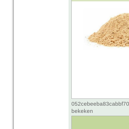
052cebeeba83cabbf70c
bekeken