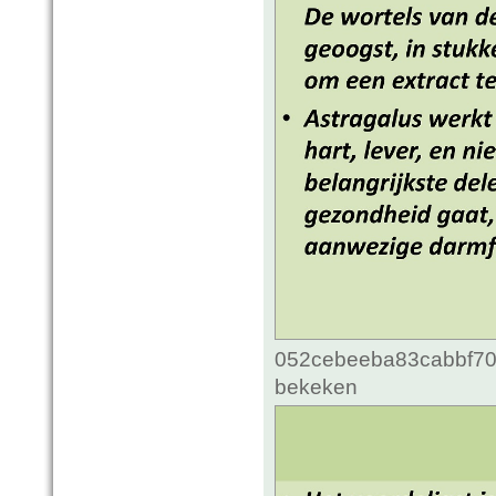
052cebeeba83cabbf70c
bekeken