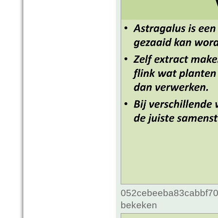
052cebeeba83cabbf70c
bekeken