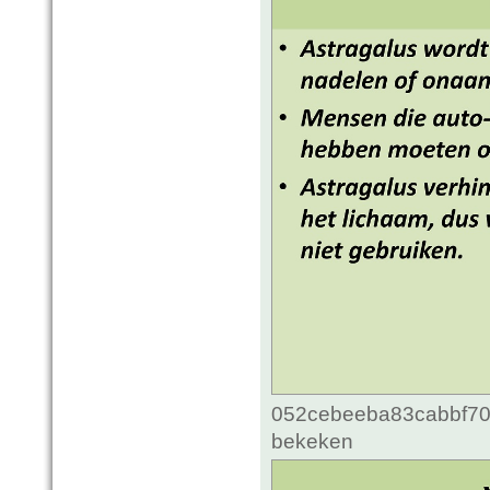
052cebeeba83cabbf70c
bekeken