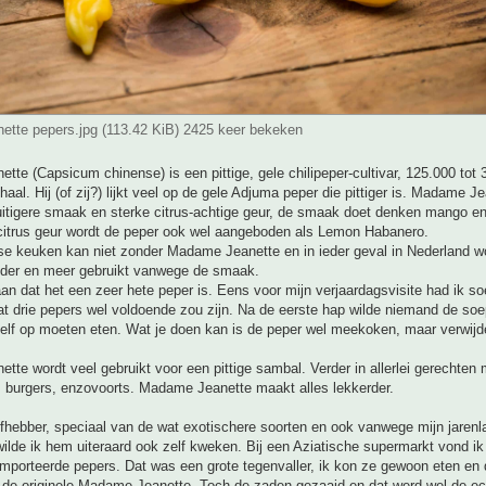
tte pepers.jpg (113.42 KiB) 2425 keer bekeken
te (Capsicum chinense) is een pittige, gele chilipeper-cultivar, 125.000 tot
haal. Hij (of zij?) lijkt veel op de gele Adjuma peper die pittiger is. Madame J
ruitigere smaak en sterke citrus-achtige geur, de smaak doet denken mango e
itrus geur wordt de peper ook wel aangeboden als Lemon Habanero.
e keuken kan niet zonder Madame Jeanette en in ieder geval in Nederland wo
der en meer gebruikt vanwege de smaak.
an dat het een zeer hete peper is. Eens voor mijn verjaardagsvisite had ik 
at drie pepers wel voldoende zou zijn. Na de eerste hap wilde niemand de soe
zelf op moeten eten. Wat je doen kan is de peper wel meekoken, maar verwijd
te wordt veel gebruikt voor een pittige sambal. Verder in allerlei gerechten me
 burgers, enzovoorts. Madame Jeanette maakt alles lekkerder.
efhebber, speciaal van de wat exotischere soorten en ook vanwege mijn jarenla
ilde ik hem uiteraard ook zelf kweken. Bij een Aziatische supermarkt vond ik 
porteerde pepers. Dat was een grote tegenvaller, ik kon ze gewoon eten en 
t de originele Madame Jeanette. Toch de zaden gezaaid en dat werd wel de ec