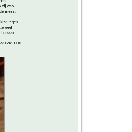
heel
 zij was.
 de meest
rking tegen
te geel
schappen.
ebruiker. Dus