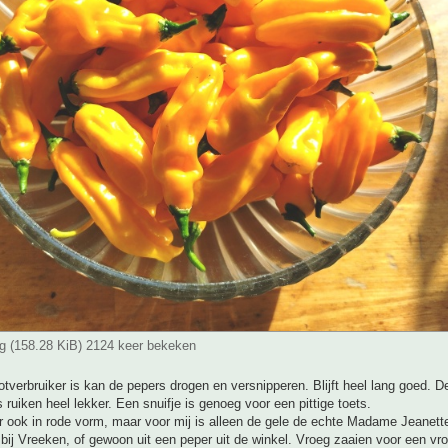
g (158.28 KiB) 2124 keer bekeken
tverbruiker is kan de pepers drogen en versnipperen. Blijft heel lang goed. 
 ruiken heel lekker. Een snuifje is genoeg voor een pittige toets.
r ook in rode vorm, maar voor mij is alleen de gele de echte Madame Jeanett
bij Vreeken, of gewoon uit een peper uit de winkel. Vroeg zaaien voor een vr