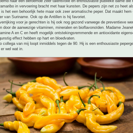
noemd naar een beroemde zeer talentvolle en enthousiaste publieke dame die 
amaribo in vervoering bracht met haar kunsten. De pepers zijn net zo heet als
l is het een behoorlijk hete maar ook zeer aromatische peper. Dat maakt hem
er van Suriname. Ook op de Antillen is hij favoriet.
errijking voor je gerechten is hij ook nog gezond vanwege de preventieve we
ten door de aanwezige vitaminen, mineralen en bioflavonoïden. Madame Jeanet
itamine A en C en heeft mogelijk ontstekingsremmende en antioxidante eigen
unstig effect hebben op hart en bloedvaten.
 collega van mij loopt inmiddels tegen de 90. Hij is een enthousiaste peperg
 er wel wat in.