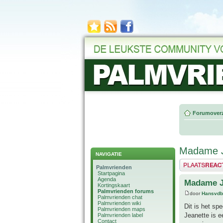
Forumoverz
Madame Je
NAVIGATIE
Plaats een reactie
Palmvrienden
Startpagina
Agenda
Madame Je
Kortingskaart
Palmvrienden forums
door
Hansvdb
Palmvrienden chat
Palmvrienden wiki
Dit is het s
Palmvrienden maps
Jeanette is e
Palmvrienden label
Contact