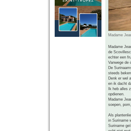
Madame Jeane
Madame Jeanet
de Scovillesc
echter een f
Vanwege de c
De Surinaams
steeds beken
Denk er wel a
en ik dacht d
Ik heb alles 
opdienen.
Madame Jeanet
soepen, pom,
Als plantenli
in Suriname w
Suriname geïm
echt niet me