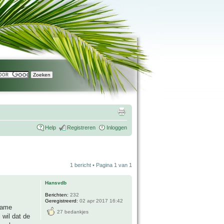
Help
Registreren
Inloggen
1 bericht • Pagina
1
van
1
Hansvdb
Berichten:
232
Geregistreerd:
02 apr 2017 16:42
dame
27 bedankjes
 wil dat de