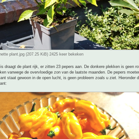
tte plant.jpg (207.25 KiB) 2425 keer bekeken
 is draagt de plant rijk, er zitten 23 pepers aan. De donkere plekken is geen r
kken vanwege de overvloedige zon van de laatste maanden. De pepers moeten
ant staat gewoon in de open lucht, is geen probleem zoals u ziet. Hieronder 
ant: