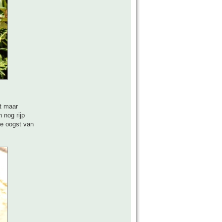
ot maar
 nog rijp
de oogst van