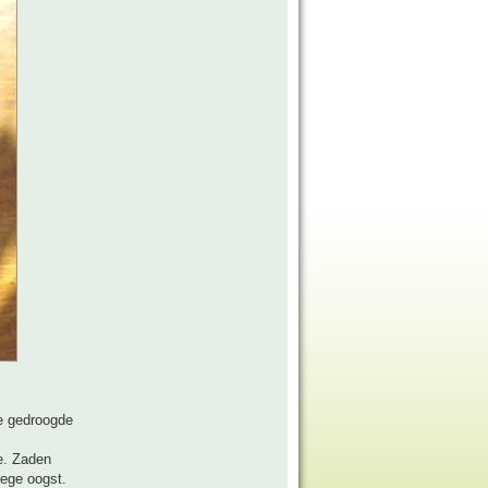
De gedroogde
e. Zaden
oege oogst.