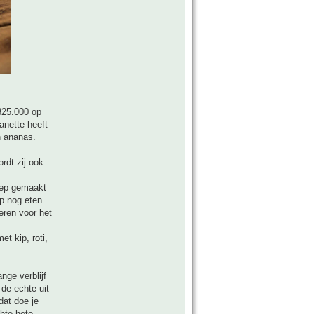
 325.000 op
eanette heeft
n ananas.
rdt zij ook
soep gemaakt
p nog eten.
eren voor het
t kip, roti,
nge verblijf
de echte uit
dat doe je
hte hete