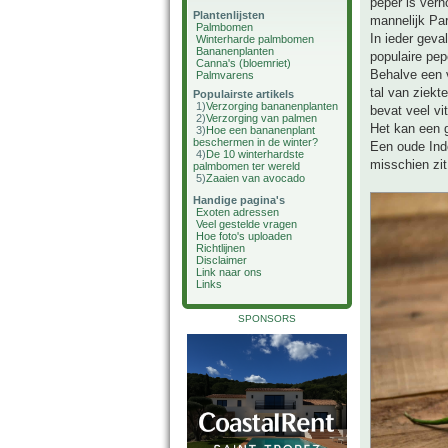
peper is ver
Plantenlijsten
mannelijk Par
Palmbomen
In ieder geva
Winterharde palmbomen
Bananenplanten
populaire pep
Canna's (bloemriet)
Behalve een v
Palmvarens
tal van ziek
Populairste artikels
1)
Verzorging bananenplanten
bevat veel v
2)
Verzorging van palmen
Het kan een g
3)
Hoe een bananenplant
beschermen in de winter?
Een oude Indo
4)
De 10 winterhardste
misschien zit
palmbomen ter wereld
5)
Zaaien van avocado
Handige pagina's
Exoten adressen
Veel gestelde vragen
Hoe foto's uploaden
Richtlijnen
Disclaimer
Link naar ons
Links
SPONSORS