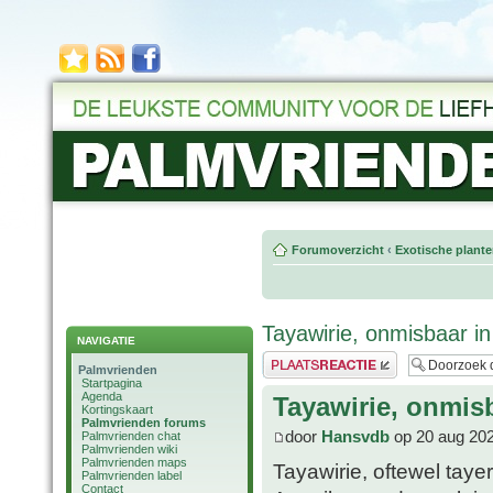
Forumoverzicht
‹
Exotische plant
Tayawirie, onmisbaar i
NAVIGATIE
Plaats een reactie
Palmvrienden
Startpagina
Agenda
Tayawirie, onmis
Kortingskaart
Palmvrienden forums
door
Hansvdb
op 20 aug 202
Palmvrienden chat
Palmvrienden wiki
Palmvrienden maps
Tayawirie, oftewel tayer
Palmvrienden label
Contact