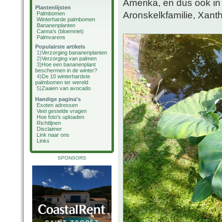
Amerika, en dus ook in
Plantenlijsten
Aronskelkfamilie, Xanth
Palmbomen
Winterharde palmbomen
Bananenplanten
Canna's (bloemriet)
Palmvarens
Populairste artikels
1)
Verzorging bananenplanten
2)
Verzorging van palmen
3)
Hoe een bananenplant
beschermen in de winter?
4)
De 10 winterhardste
palmbomen ter wereld
5)
Zaaien van avocado
Handige pagina's
Exoten adressen
Veel gestelde vragen
Hoe foto's uploaden
Richtlijnen
Disclaimer
Link naar ons
Links
SPONSORS