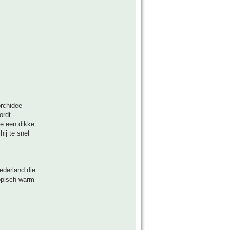
orchidee
ordt
je een dikke
ij te snel
Nederland die
ropisch warm