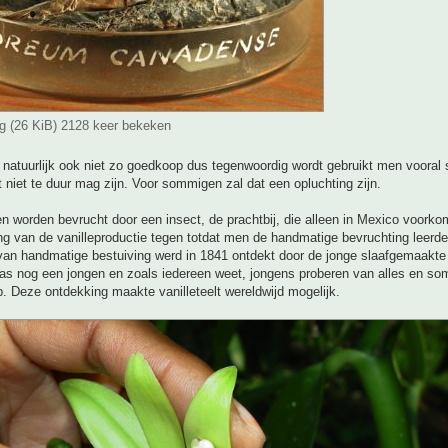
g (26 KiB) 2128 keer bekeken
natuurlijk ook niet zo goedkoop dus tegenwoordig wordt gebruikt men vooral 
et niet te duur mag zijn. Voor sommigen zal dat een opluchting zijn.
n worden bevrucht door een insect, de prachtbij, die alleen in Mexico voorkom
ng van de vanilleproductie tegen totdat men de handmatige bevruchting leerd
an handmatige bestuiving werd in 1841 ontdekt door de jonge slaafgemaakt
as nog een jongen en zoals iedereen weet, jongens proberen van alles en som
p. Deze ontdekking maakte vanilleteelt wereldwijd mogelijk.