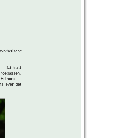
synthetische
t. Dat hield
e toepassen.
e Edmond
s levert dat