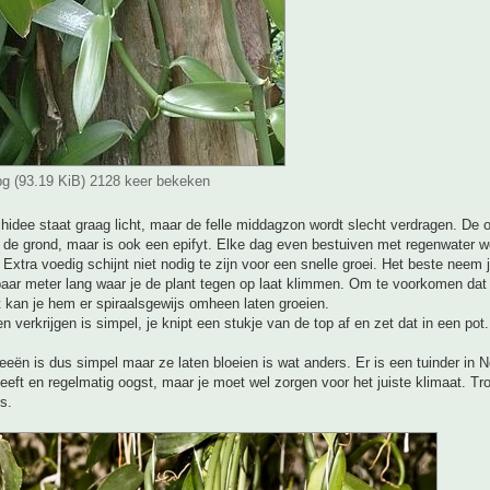
jpg (93.19 KiB) 2128 keer bekeken
chidee staat graag licht, maar de felle middagzon wordt slecht verdragen. De 
n de grond, maar is ook een epifyt. Elke dag even bestuiven met regenwater w
Extra voedig schijnt niet nodig te zijn voor een snelle groei. Het beste neem 
aar meter lang waar je de plant tegen op laat klimmen. Om te voorkomen dat h
t kan je hem er spiraalsgewijs omheen laten groeien.
n verkrijgen is simpel, je knipt een stukje van de top af en zet dat in een pot.
deeën is dus simpel maar ze laten bloeien is wat anders. Er is een tuinder in 
eeft en regelmatig oogst, maar je moet wel zorgen voor het juiste klimaat. T
s.