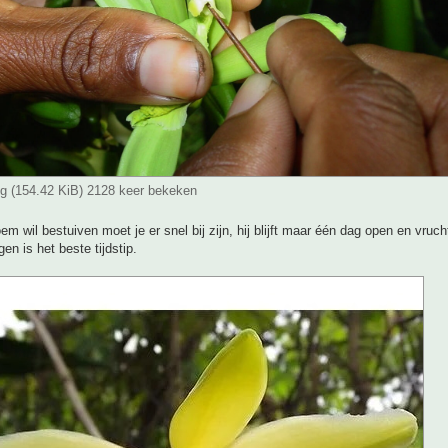
pg (154.42 KiB) 2128 keer bekeken
oem wil bestuiven moet je er snel bij zijn, hij blijft maar één dag open en vruch
en is het beste tijdstip.