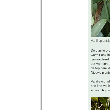
Vanilleplant.
De vanille or
wortelt ook i
gewaardeerd. 
tak van een p
de top bereik
Nieuwe plante
Vanille orchi
een kas vol h
en vochtig du