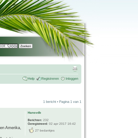
Help
Registreren
Inloggen
1 bericht • Pagina
1
van
1
Hansvdb
Berichten:
232
Geregistreerd:
02 apr 2017 16:42
dden Amerika,
27 bedankjes