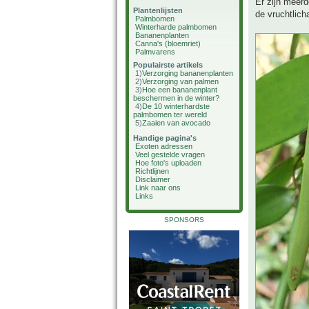
Er zijn meerd
Plantenlijsten
de vruchtlic
Palmbomen
Winterharde palmbomen
Bananenplanten
Canna's (bloemriet)
Palmvarens
Populairste artikels
1)
Verzorging bananenplanten
2)
Verzorging van palmen
3)
Hoe een bananenplant
beschermen in de winter?
4)
De 10 winterhardste
palmbomen ter wereld
5)
Zaaien van avocado
Handige pagina's
Exoten adressen
Veel gestelde vragen
Hoe foto's uploaden
Richtlijnen
Disclaimer
Link naar ons
Links
SPONSORS