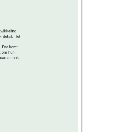
twikkeling
 detail. Het
. Dat komt
kt om hun
plexe smaak