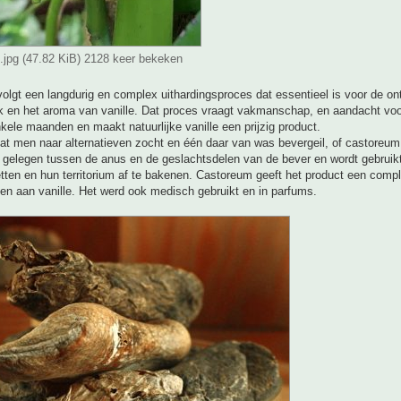
t.jpg (47.82 KiB) 2128 keer bekeken
olgt een langdurig en complex uithardingsproces dat essentieel is voor de on
 en het aroma van vanille. Dat proces vraagt vakmanschap, en aandacht voor
kele maanden en maakt natuurlijke vanille een prijzig product.
at men naar alternatieven zocht en één daar van was bevergeil, of castoreum
, gelegen tussen de anus en de geslachtsdelen van de bever en wordt gebrui
etten en hun territorium af te bakenen. Castoreum geeft het product een com
en aan vanille. Het werd ook medisch gebruikt en in parfums.