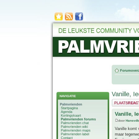
Forumoverz
Vanille, 
NAVIGATIE
Plaats een reactie
Palmvrienden
Startpagina
Agenda
Vanille, 
Kortingskaart
Palmvrienden forums
door
Hansvdb
Palmvrienden chat
Palmvrienden wiki
Vanille komt 
Palmvrienden maps
maar tegenwoo
Palmvrienden label
Contact