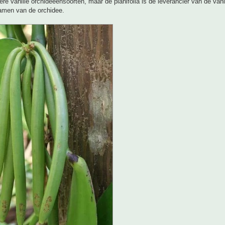
ere vanille orchideeënsoorten, maar de planifolia is de leverancier van de vani
hamen van de orchidee.