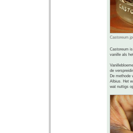
Castoreum.jp
Castoreum is 
vanille als h
Vanillebloeme
de verspreidi
De methode v
Albius. Het w
wat nuttigs o