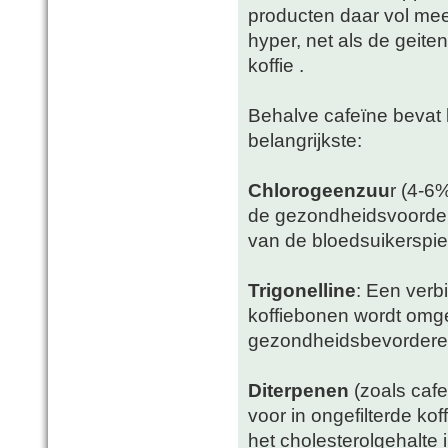
producten daar vol mee
hyper, net als de geite
koffie .
Behalve cafeïne bevat 
belangrijkste:
Chlorogeenzuu
r (4-6
de gezondheidsvoordele
van de bloedsuikerspie
Trigonelline
: Een verb
koffiebonen wordt omg
gezondheidsbevordere
Diterpenen
(zoals cafe
voor in ongefilterde kof
het cholesterolgehalte 