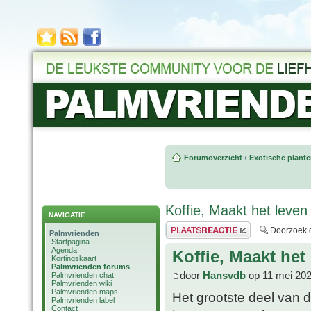
Forumoverzicht
‹
Exotische plant
Koffie, Maakt het leven
NAVIGATIE
Plaats een reactie
Palmvrienden
Startpagina
Agenda
Koffie, Maakt het
Kortingskaart
Palmvrienden forums
door
Hansvdb
op 11 mei 202
Palmvrienden chat
Palmvrienden wiki
Palmvrienden maps
Het grootste deel van 
Palmvrienden label
Contact