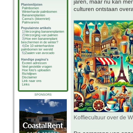
jaren, maar nu kan men 
Plantenlijsten
culturen ontstaan over
Palmbomen
Winterharde palmbomen
Bananenplanten
Canna's (bloemriet)
Palmvarens
Populairste artikels
1)
Verzorging bananenplanten
2)
Verzorging van palmen
3)
Hoe een bananenplant
beschermen in de winter?
4)
De 10 winterhardste
palmbomen ter wereld
5)
Zaaien van avocado
Handige pagina's
Exoten adressen
Veel gestelde vragen
Hoe foto's uploaden
Richtlijnen
Disclaimer
Link naar ons
Links
SPONSORS
Koffiecultuur over de 