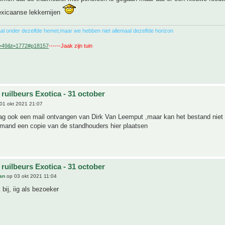
xicaanse lekkernijen
al onder dezelfde hemel,maar we hebben niet allemaal dezelfde horizon
f=49&t=1772#p18157
------Jaak zijn tuin
ruilbeurs Exotica - 31 october
01 okt 2021 21:07
ag ook een mail ontvangen van Dirk Van Leemput ,maar kan het bestand niet
emand een copie van de standhouders hier plaatsen
s
ruilbeurs Exotica - 31 october
an
op 03 okt 2021 11:04
k bij, iig als bezoeker