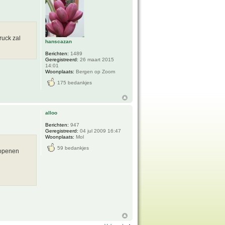
ruck zal
hanscazan
Berichten:
1489
Geregistreerd:
26 maart 2015
14:01
Woonplaats:
Bergen op Zoom
175 bedankjes
alloo
Berichten:
947
Geregistreerd:
04 jul 2009 16:47
Woonplaats:
Mol
59 bedankjes
 openen