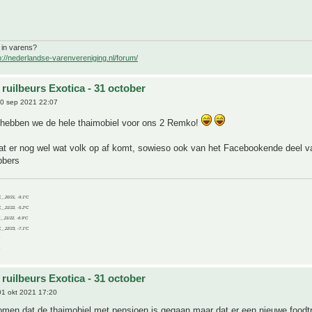
 in varens?
p://nederlandse-varenvereniging.nl/forum/
ruilbeurs Exotica - 31 october
0 sep 2021 22:07
 hebben we de hele thaimobiel voor ons 2 Remko!
at er nog wel wat volk op af komt, sowieso ook van het Facebookende deel v
bbers
C__20/21, -9.1°C
C__21/22, -5.2°C
C__21/22, -6.9°C
C__22/23, -7.1°C
ruilbeurs Exotica - 31 october
1 okt 2021 17:20
omen dat de thaimobiel met pensioen is gegaan maar dat er een nieuwe foodt