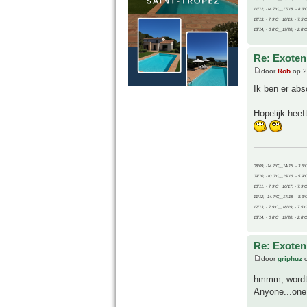
11/12, -14.7°C__17/18, - 8.3°
12/13, - 7.9°C__18/19, - 7.5°C
13/14, - 0.8°C__19/20, - 2.8°C
Re: Exoten 
door
Rob
op 2
Ik ben er abso
Hopelijk heeft
08/09, -14.7°C__14/15, - 3.6°
09/10, -10.0°C__15/16, - 5.9°
10/11, - 7.9°C__16/17, - 7.9°
11/12, -14.7°C__17/18, - 8.3°
12/13, - 7.9°C__18/19, - 7.5°C
13/14, - 0.8°C__19/20, - 2.8°C
Re: Exoten 
door
griphuz
o
hmmm, wordt n
Anyone...one,