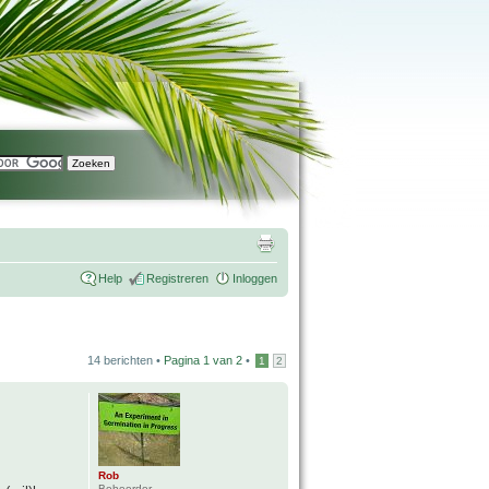
Help
Registreren
Inloggen
14 berichten •
Pagina
1
van
2
•
1
2
Rob
Beheerder