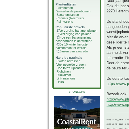
Naar jaarlijk
Plantenlijsten
Ook dit jaar 
Palmbomen
2270 Herentho
Winterharde palmbomen
Bananenplanten
Canna's (bloemriet)
De standhoud
Palmvarens
aangeboden p
Populairste artikels
1)
Verzorging bananenplanten
woestijnplant
2)
Verzorging van palmen
Met de ervari
3)
Hoe een bananenplant
beschermen in de winter?
gezelliger t
4)
De 10 winterhardste
Als je een st
palmbomen ter wereld
5)
Zaaien van avocado
aanmeldt via 
informatie. De
Handige pagina's
Exoten adressen
Door de coron
Veel gestelde vragen
de beurs teru
Hoe foto's uploaden
Richtlijnen
Disclaimer
De eerste kee
Link naar ons
Links
https://www.
SPONSORS
Bezoek ook:
http://www.p
http://www.o
08/09, -14.7°C__14/15, - 3.6°
09/10, -10.0°C__15/16, - 5.9°
10/11, - 7.9°C__16/17, - 7.9°