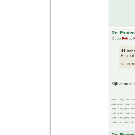
Re: Exoten 
door
Rob
op 0
jaak 
Heb net 
staan me
Kijk er nu al
08/09, -14.7°C__14/15, - 3.6°
09/10, -10.0°C__15/16, - 5.9°
10/11, - 7.9°C__16/17, - 7.9°
11/12, -14.7°C__17/18, - 8.3°
12/13, - 7.9°C__18/19, - 7.5°C
13/14, - 0.8°C__19/20, - 2.8°C
Re: Exoten 