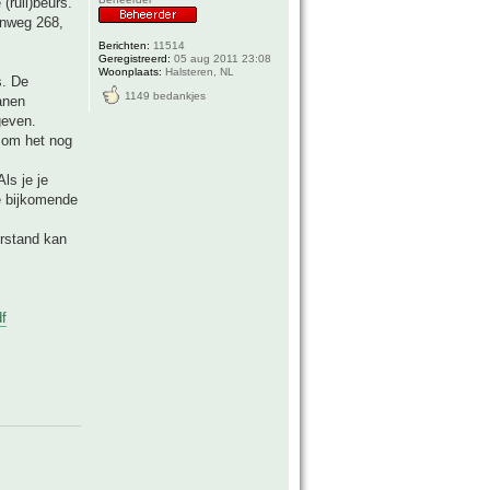
(ruil)beurs.
enweg 268,
Berichten:
11514
Geregistreerd:
05 aug 2011 23:08
Woonplaats:
Halsteren, NL
s. De
1149 bedankjes
anen
geven.
t om het nog
Als je je
e bijkomende
erstand kan
f