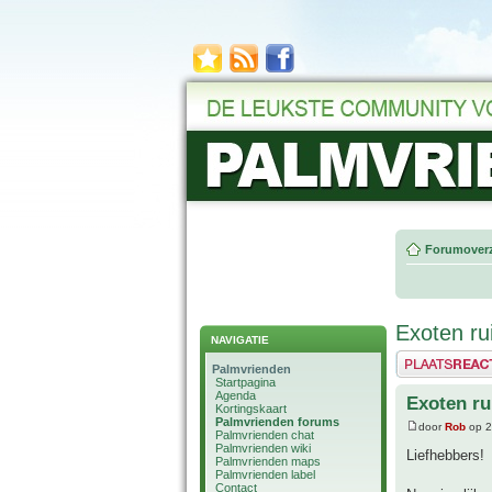
Forumoverz
Exoten ru
NAVIGATIE
Plaats een reactie
Palmvrienden
Startpagina
Agenda
Exoten ru
Kortingskaart
Palmvrienden forums
door
Rob
op 2
Palmvrienden chat
Palmvrienden wiki
Liefhebbers!
Palmvrienden maps
Palmvrienden label
Contact