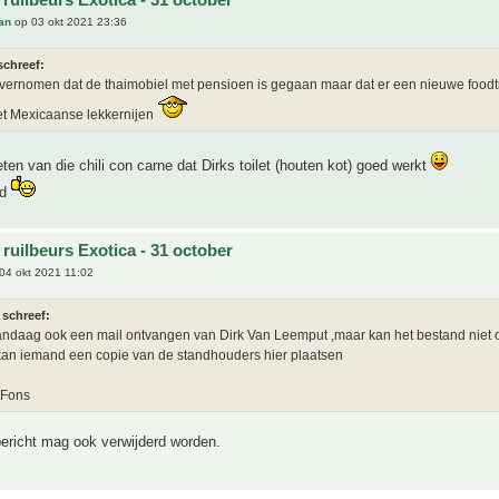
an
op 03 okt 2021 23:36
schreef:
vernomen dat de thaimobiel met pensioen is gegaan maar dat er een nieuwe foodt
t Mexicaanse lekkernijen
ten van die chili con carne dat Dirks toilet (houten kot) goed werkt
ld
ruilbeurs Exotica - 31 october
04 okt 2021 11:02
 schreef:
andaag ook een mail ontvangen van Dirk Van Leemput ,maar kan het bestand niet
kan iemand een copie van de standhouders hier plaatsen
 Fons
bericht mag ook verwijderd worden.
s