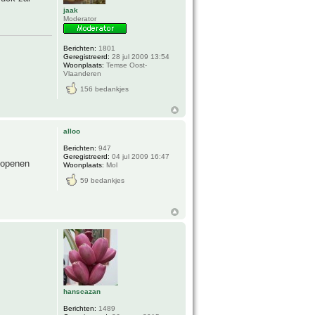
jaak
Moderator
Berichten:
1801
Geregistreerd:
28 jul 2009 13:54
Woonplaats:
Temse Oost-
Vlaanderen
156 bedankjes
alloo
Berichten:
947
Geregistreerd:
04 jul 2009 16:47
 openen
Woonplaats:
Mol
59 bedankjes
hanscazan
Berichten:
1489