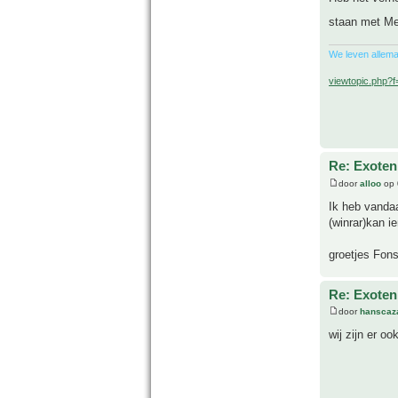
staan met Me
We leven allema
viewtopic.php?
Re: Exoten 
door
alloo
op 
Ik heb vanda
(winrar)kan i
groetjes Fon
Re: Exoten 
door
hanscaz
wij zijn er oo