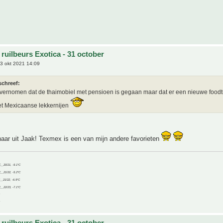
ruilbeurs Exotica - 31 october
3 okt 2021 14:09
schreef:
vernomen dat de thaimobiel met pensioen is gegaan maar dat er een nieuwe foodt
t Mexicaanse lekkernijen
 naar uit Jaak! Texmex is een van mijn andere favorieten
C__20/21, -9.1°C
C__21/22, -5.2°C
C__21/22, -6.9°C
C__22/23, -7.1°C
ruilbeurs Exotica - 31 october