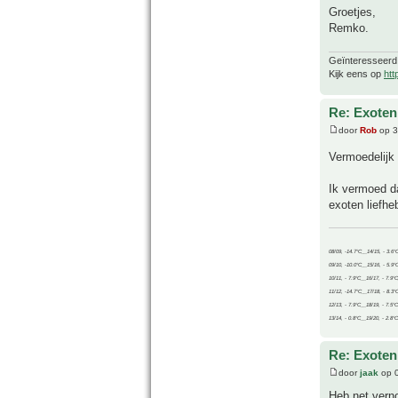
Groetjes,
Remko.
Geïnteresseerd
Kijk eens op
htt
Re: Exoten 
door
Rob
op 3
Vermoedelijk
Ik vermoed d
exoten liefhe
08/09, -14.7°C__14/15, - 3.6°
09/10, -10.0°C__15/16, - 5.9°
10/11, - 7.9°C__16/17, - 7.9°
11/12, -14.7°C__17/18, - 8.3°
12/13, - 7.9°C__18/19, - 7.5°C
13/14, - 0.8°C__19/20, - 2.8°C
Re: Exoten 
door
jaak
op 0
Heb net vern