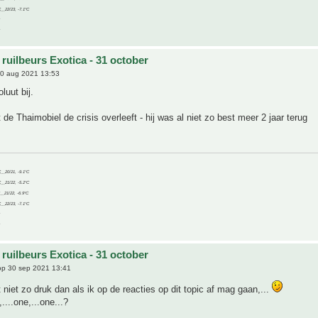
C__22/23, -7.1°C
ruilbeurs Exotica - 31 october
0 aug 2021 13:53
luut bij.
 de Thaimobiel de crisis overleeft - hij was al niet zo best meer 2 jaar terug
C__20/21, -9.1°C
C__21/22, -5.2°C
C__21/22, -6.9°C
C__22/23, -7.1°C
ruilbeurs Exotica - 31 october
p 30 sep 2021 13:41
iet zo druk dan als ik op de reacties op dit topic af mag gaan,...
....one,...one...?