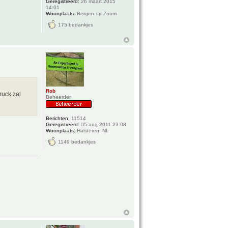
Geregistreerd:
26 maart 2015
14:01
Woonplaats:
Bergen op Zoom
175 bedankjes
Rob
ruck zal
Beheerder
Berichten:
11514
Geregistreerd:
05 aug 2011 23:08
Woonplaats:
Halsteren, NL
1149 bedankjes