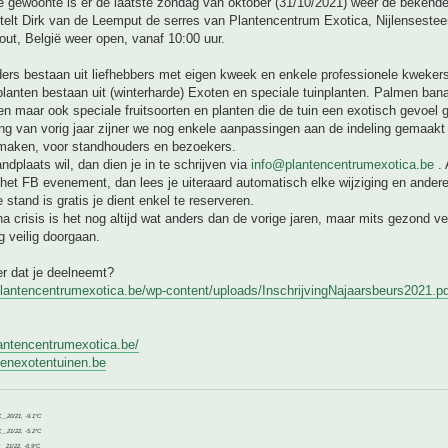
se gewoonte is er de laatste zondag van oktober (31/10/2021) weer de bekende 
stelt Dirk van de Leemput de serres van Plantencentrum Exotica, Nijlenseste
ut, België weer open, vanaf 10:00 uur.
ers bestaan uit liefhebbers met eigen kweek en enkele professionele kweker
lanten bestaan uit (winterharde) Exoten en speciale tuinplanten. Palmen ban
en maar ook speciale fruitsoorten en planten die de tuin een exotisch gevoel 
ng van vorig jaar zijner we nog enkele aanpassingen aan de indeling gemaak
e maken, voor standhouders en bezoekers.
andplaats wil, dan dien je in te schrijven via
info@plantencentrumexotica.be
. 
het FB evenement, dan lees je uiteraard automatisch elke wijziging en ander
 stand is gratis je dient enkel te reserveren.
a crisis is het nog altijd wat anders dan de vorige jaren, maar mits gezond v
g veilig doorgaan.
r dat je deelneemt?
plantencentrumexotica.be/wp-content/uploads/InschrijvingNajaarsbeurs2021.pd
lantencentrumexotica.be/
penexotentuinen.be
C__20/21, -9.1°C
C__21/22, -5.2°C
C__21/22, -6.9°C