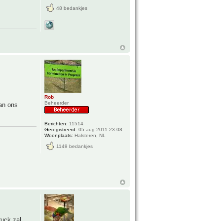
48 bedankjes
Rob
Beheerder
an ons
Berichten:
11514
Geregistreerd:
05 aug 2011 23:08
Woonplaats:
Halsteren, NL
1149 bedankjes
ruck zal