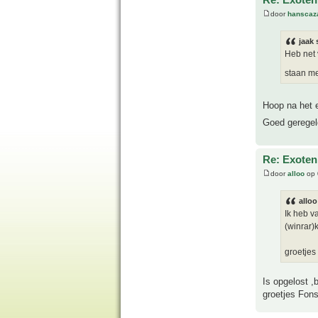
door
hanscaz
jaak 
Heb net 
staan me
Hoop na het e
Goed gerege
Re: Exoten 
door
alloo
op 
alloo
Ik heb v
(winrar)
groetjes
Is opgelost ,
groetjes Fon