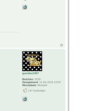
guardian1967
Berichten:
2029
Geregistreerd:
11 feb 2016 13:04
Woonplaats:
Neerpelt
137 bedankjes