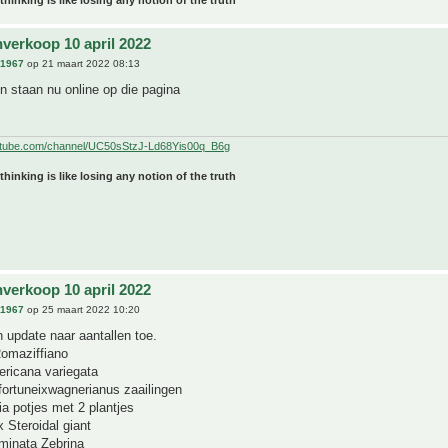
 thinking is like losing any notion of the truth
nverkoop 10 april 2022
n1967
op 21 maart 2022 08:13
en staan nu online op die pagina
utube.com/channel/UC50sStzJ-Ld68Yis00q_B6g
 thinking is like losing any notion of the truth
nverkoop 10 april 2022
n1967
op 25 maart 2022 10:20
 update naar aantallen toe.
omaziffiano
ricana variegata
fortuneixwagnerianus zaailingen
a potjes met 2 plantjes
 Steroidal giant
inata Zebrina