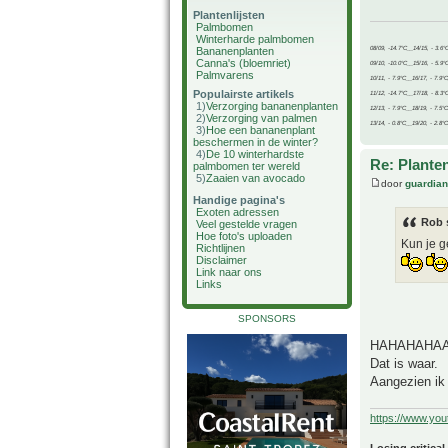
Plantenlijsten
Palmbomen
Winterharde palmbomen
08/09, -14.7°C__14/15, - 3.6°
Bananenplanten
Canna's (bloemriet)
09/10, -10.0°C__15/16, - 5.9°
Palmvarens
10/11, - 7.9°C__16/17, - 7.9°
Populairste artikels
11/12, -14.7°C__17/18, - 8.3°
1)
Verzorging bananenplanten
12/13, - 7.9°C__18/19, - 7.5°C
2)
Verzorging van palmen
13/14, - 0.8°C__19/20, - 2.8°C
3)
Hoe een bananenplant
beschermen in de winter?
4)
De 10 winterhardste
Re: Plante
palmbomen ter wereld
5)
Zaaien van avocado
door
guardia
Handige pagina's
Exoten adressen
Rob 
Veel gestelde vragen
Hoe foto's uploaden
Kun je g
Richtlijnen
Disclaimer
Link naar ons
Links
SPONSORS
HAHAHAHA
Dat is waar.
Aangezien ik 
https://www.yo