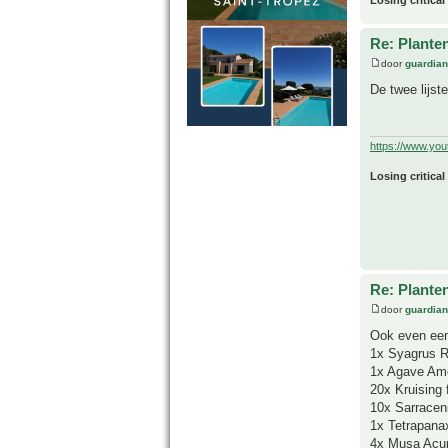
Losing critical
Re: Plante
door
guardia
De twee lijst
https://www.yo
Losing critical
Re: Plante
door
guardia
Ook even een
1x Syagrus R
1x Agave Ame
20x Kruising 
10x Sarraceni
1x Tetrapanax
4x Musa Acum