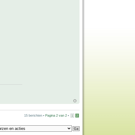
15 berichten •
Pagina
2
van
2
•
1
2