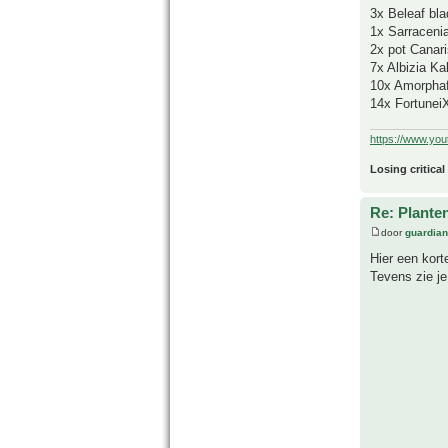
3x Beleaf bla
1x Sarracenia
2x pot Canar
7x Albizia Ka
10x Amorphafa
14x Fortune
https://www.yo
Losing critical
Re: Plante
door
guardia
Hier een kort
Tevens zie je