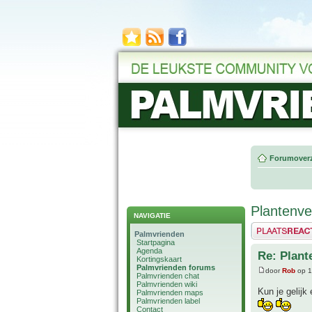
Forumoverz
Plantenve
NAVIGATIE
Plaats een reactie
Palmvrienden
Startpagina
Agenda
Re: Plant
Kortingskaart
Palmvrienden forums
door
Rob
op 1
Palmvrienden chat
Palmvrienden wiki
Kun je gelijk
Palmvrienden maps
Palmvrienden label
Contact