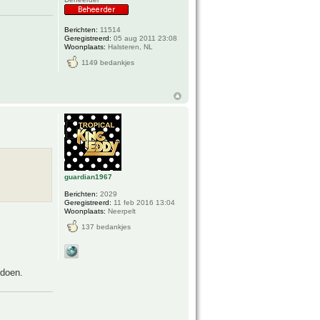
Berichten:
11514
Geregistreerd:
05 aug 2011 23:08
Woonplaats:
Halsteren, NL
1149 bedankjes
guardian1967
Berichten:
2029
Geregistreerd:
11 feb 2016 13:04
Woonplaats:
Neerpelt
137 bedankjes
 doen.