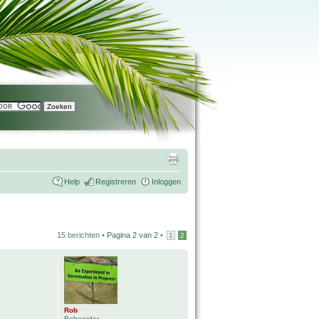
Help
Registreren
Inloggen
15 berichten •
Pagina
2
van
2
•
1
2
Rob
Beheerder