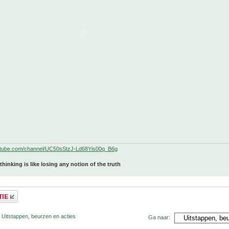
utube.com/channel/UC50sStzJ-Ld68Yis00q_B6g
 thinking is like losing any notion of the truth
 Uitstappen, beurzen en acties
Ga naar: