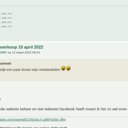
C__20/21, -9.1°C
C__21/22, -5.2°C
C__21/22, -6.9°C
C__22/23, -7.1°C
nverkoop 10 april 2022
n1967
op 12 maart 2022 09:53
schreef:
elijk een paar dozen wijn meebestellen
A
die website beheer en niet iedereen facebook heeft moest ik het zo wel even
utube.com/channel/UC50sStzJ-Ld68Yis00q_B6g