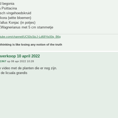
d begonia
 Psittacina
isch vingehoedskruid
lkora (witte bloemen)
llus Konjac (in potjes)
iXWagnerianus met 5 cm stammetje
utube.com/channel/UC50sStzJ-Ld68Yis00q_B6g
 thinking is like losing any notion of the truth
nverkoop 10 april 2022
n1967
op 08 apr 2022 10:28
e video met de planten die er nog zijn.
 de licuala grandis