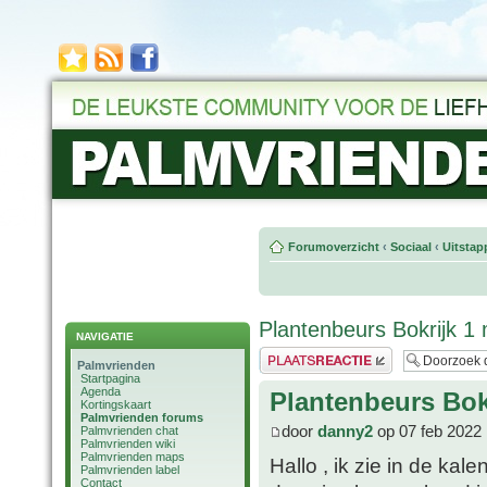
Forumoverzicht
‹
Sociaal
‹
Uitstap
Plantenbeurs Bokrijk 1
NAVIGATIE
Plaats een reactie
Palmvrienden
Startpagina
Agenda
Plantenbeurs Bok
Kortingskaart
Palmvrienden forums
door
danny2
op 07 feb 2022 
Palmvrienden chat
Palmvrienden wiki
Palmvrienden maps
Hallo , ik zie in de ka
Palmvrienden label
Contact