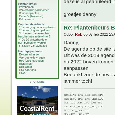
deze is al geanuleerd i
Plantenlijsten
Palmbomen
Winterharde palmbomen
groetjes danny
Bananenplanten
Canna's (bloemriet)
Palmvarens
Populairste artikels
Re: Plantenbeurs B
1)
Verzorging bananenplanten
2)
Verzorging van palmen
3)
Hoe een bananenplant
door
Rob
op 07 feb 2022 23:
beschermen in de winter?
4)
De 10 winterhardste
Danny,
palmbomen ter wereld
5)
Zaaien van avocado
De agenda op de site i
Handige pagina's
Dit was de 2019 agenda
Exoten adressen
Veel gestelde vragen
nu 2022 boven komen t
Hoe foto's uploaden
Richtlijnen
aanpassen
Disclaimer
Link naar ons
Links
Bedankt voor de bevestig
jammer toch!
SPONSORS
08/09, -14.7°C__14/15, - 3.6°C__20/21, -9.1°C
09/10, -10.0°C__15/16, - 5.9°C__21/22, -5.2°C
10/11, - 7.9°C__16/17, - 7.9°C__21/22, -6.9°C
11/12, -14.7°C__17/18, - 8.3°C__22/23, -7.1°C
12/13, - 7.9°C__18/19, - 7.5°C
13/14, - 0.8°C__19/20, - 2.8°C