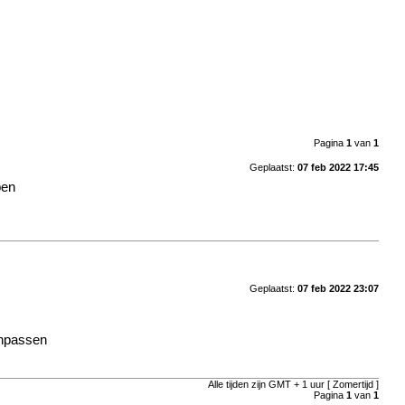
Pagina
1
van
1
Geplaatst:
07 feb 2022 17:45
ben
Geplaatst:
07 feb 2022 23:07
anpassen
Alle tijden zijn GMT + 1 uur [ Zomertijd ]
Pagina
1
van
1