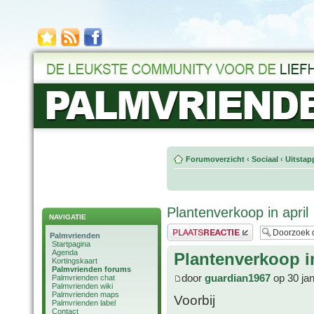
Forumoverzicht
‹
Sociaal
‹
Uitstap
Plantenverkoop in april
NAVIGATIE
Plaats een reactie
Palmvrienden
Startpagina
Agenda
Plantenverkoop in
Kortingskaart
Palmvrienden forums
door
guardian1967
op 30 ja
Palmvrienden chat
Palmvrienden wiki
Palmvrienden maps
Voorbij
Palmvrienden label
Contact