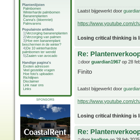
Plantenlijsten
Palmbomen
Laatst bijgewerkt door
guardia
Winterharde palmbomen
Bananenplanten
Canna's (bloemriet)
https://www.youtube.com/
Palmvarens
Populairste artikels
1)
Verzorging bananenplanten
Losing critical thinking is 
2)
Verzorging van palmen
3)
Hoe een bananenplant
beschermen in de winter?
4)
De 10 winterhardste
Re: Plantenverkoop 
palmbomen ter wereld
5)
Zaaien van avocado
door
guardian1967
op 28 fe
Handige pagina's
Exoten adressen
Veel gestelde vragen
Finito
Hoe foto's uploaden
Richtlijnen
Disclaimer
Link naar ons
Laatst bijgewerkt door
guardia
Links
SPONSORS
https://www.youtube.com/
Losing critical thinking is 
Re: Plantenverkoop 
door
knalkop
op 28 feb 2025