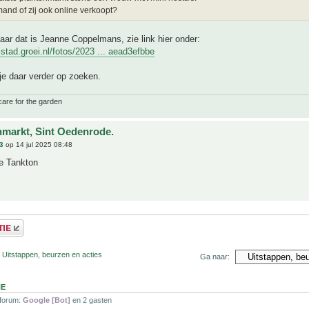
and of zij ook online verkoopt?
ar dat is Jeanne Coppelmans, zie link hier onder:
ijstad.groei.nl/fotos/2023 ... aead3efbbe
je daar verder op zoeken.
care for the garden
nmarkt, Sint Oedenrode.
3
op 14 jul 2025 08:48
je Tankton
 Uitstappen, beurzen en acties
Ga naar:
NE
 forum:
Google [Bot]
en 2 gasten