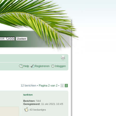
Help
Registreren
Inloggen
12 berichten •
Pagina
2
van
2
•
1
2
tankton
Berichten:
544
Geregistreerd:
11 okt 2021 10:45
43 bedankjes