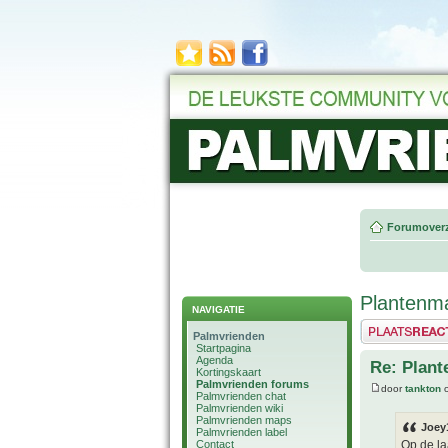
Forumoverz
Plantenma
NAVIGATIE
Plaats een reactie
Palmvrienden
Startpagina
Agenda
Re: Plant
Kortingskaart
Palmvrienden forums
door
tankton
o
Palmvrienden chat
Palmvrienden wiki
Palmvrienden maps
Joey
Palmvrienden label
Contact
Op de la