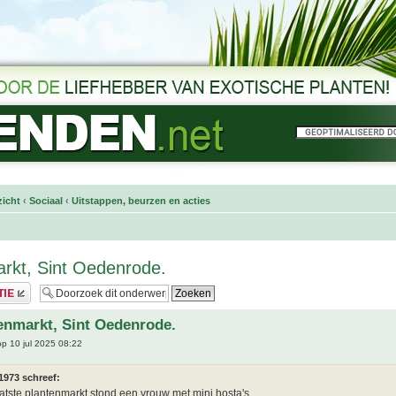
icht
‹
Sociaal
‹
Uitstappen, beurzen en acties
rkt, Sint Oedenrode.
enmarkt, Sint Oedenrode.
p 10 jul 2025 08:22
1973 schreef:
atste plantenmarkt stond een vrouw met mini hosta's.