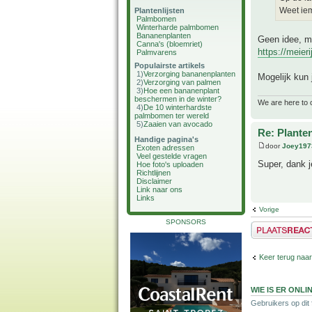
Weet iem
Plantenlijsten
Palmbomen
Winterharde palmbomen
Bananenplanten
Geen idee, ma
Canna's (bloemriet)
https://meier
Palmvarens
Populairste artikels
1)
Verzorging bananenplanten
Mogelijk kun 
2)
Verzorging van palmen
3)
Hoe een bananenplant
beschermen in de winter?
We are here to 
4)
De 10 winterhardste
palmbomen ter wereld
5)
Zaaien van avocado
Re: Plante
Handige pagina's
door
Joey197
Exoten adressen
Veel gestelde vragen
Super, dank 
Hoe foto's uploaden
Richtlijnen
Disclaimer
Link naar ons
Links
Vorige
SPONSORS
Plaats een reactie
Keer terug naar
WIE IS ER ONLI
Gebruikers op dit