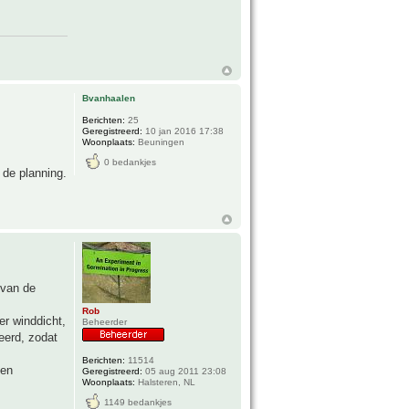
Bvanhaalen
Berichten:
25
Geregistreerd:
10 jan 2016 17:38
Woonplaats:
Beuningen
0 bedankjes
de planning.
 van de
Rob
er winddicht,
Beheerder
eerd, zodat
Berichten:
11514
den
Geregistreerd:
05 aug 2011 23:08
Woonplaats:
Halsteren, NL
1149 bedankjes