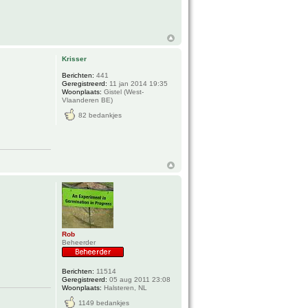
Krisser
Berichten:
441
Geregistreerd:
11 jan 2014 19:35
Woonplaats:
Gistel (West-
Vlaanderen BE)
82 bedankjes
Rob
Beheerder
Berichten:
11514
Geregistreerd:
05 aug 2011 23:08
Woonplaats:
Halsteren, NL
1149 bedankjes