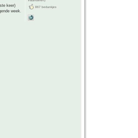
Vlaanderen)
ste keer)
867 bedankjes
lgende week.