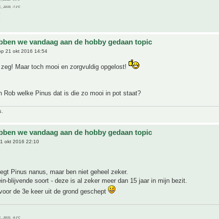
C__22/23, -7.1°C
bben we vandaag aan de hobby gedaan topic
p 21 okt 2016 14:54
 zeg! Maar toch mooi en zorgvuldig opgelost!
 Rob welke Pinus dat is die zo mooi in pot staat?
s.
bben we vandaag aan de hobby gedaan topic
1 okt 2016 22:10
zegt Pinus nanus, maar ben niet geheel zeker.
in-blijvende soort - deze is al zeker meer dan 15 jaar in mijn bezit.
voor de 3e keer uit de grond geschept
C__20/21, -9.1°C