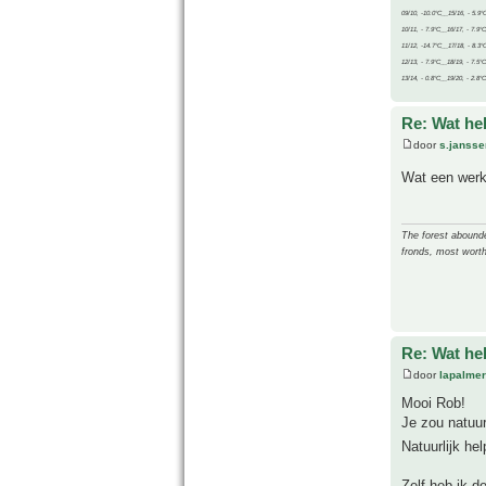
09/10, -10.0°C__15/16, - 5.9°
10/11, - 7.9°C__16/17, - 7.9°
11/12, -14.7°C__17/18, - 8.3°
12/13, - 7.9°C__18/19, - 7.5°C
13/14, - 0.8°C__19/20, - 2.8°C
Re: Wat he
door
s.jansse
Wat een werk 
The forest abounded
fronds, most worth
Re: Wat he
door
lapalmer
Mooi Rob!
Je zou natuur
Natuurlijk he
Zelf heb ik d