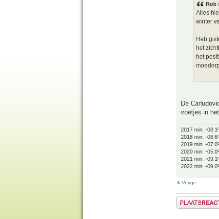
Rob 
Alles hi
winter ve
Heb gist
het zicht
het posi
moederpl
De Carludovic
voetjes in het
2017 min. -08.1
2018 min. -08.6
2019 min. -07.0
2020 min. -05.0
2021 min. -09.1
2022 min. -09.0
Vorige
Plaats een reactie