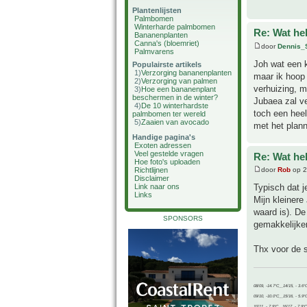
Plantenlijsten
Palmbomen
Winterharde palmbomen
Re: Wat he
Bananenplanten
Canna's (bloemriet)
door
Dennis_
Palmvarens
Joh wat een k
Populairste artikels
1)
Verzorging bananenplanten
maar ik hoop 
2)
Verzorging van palmen
verhuizing, m
3)
Hoe een bananenplant
beschermen in de winter?
Jubaea zal ve
4)
De 10 winterhardste
toch een heel
palmbomen ter wereld
5)
Zaaien van avocado
met het plann
Handige pagina's
Exoten adressen
Veel gestelde vragen
Re: Wat he
Hoe foto's uploaden
Richtlijnen
door
Rob
op 2
Disclaimer
Link naar ons
Typisch dat j
Links
Mijn kleinere
waard is). De
SPONSORS
gemakkelijker
Thx voor de 
08/09, -14.7°C__14/15, - 3.6°
09/10, -10.0°C__15/16, - 5.9°
10/11, - 7.9°C__16/17, - 7.9°