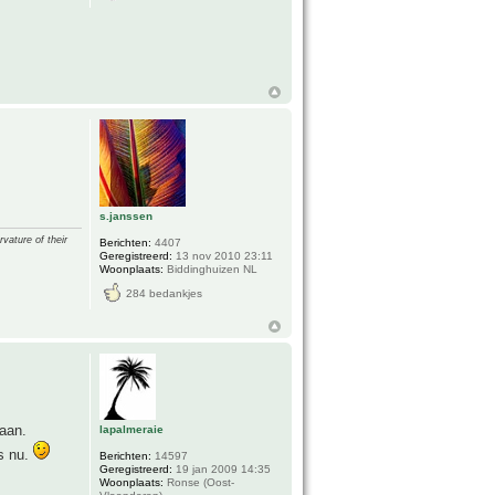
s.janssen
vature of their
Berichten:
4407
Geregistreerd:
13 nov 2010 23:11
Woonplaats:
Biddinghuizen NL
284 bedankjes
gaan.
lapalmeraie
is nu.
Berichten:
14597
Geregistreerd:
19 jan 2009 14:35
Woonplaats:
Ronse (Oost-