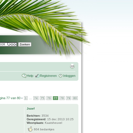
Help
Registreren
Inloggen
gina
77
van
80
•
...
1
74
75
76
77
78
79
80
Jozef
Berichten:
3534
Geregistreerd:
15 dec 2013 10:25
Woonplaats:
Kaatsheuvel
604 bedankjes