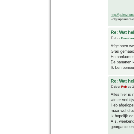
http://palmvrien
volg lapalmerai
Re: Wat he
door
Bvanhaa
Afgelopen we
Gras gemaaid,
En aankomend
De bananen k
Ik ben benieu
Re: Wat he
door
Rob
op 2
Alles hier i
winter verbli
Heb afgelopen
maar wel droo
ik hopelijk d
A.s. weekend 
georganiseer