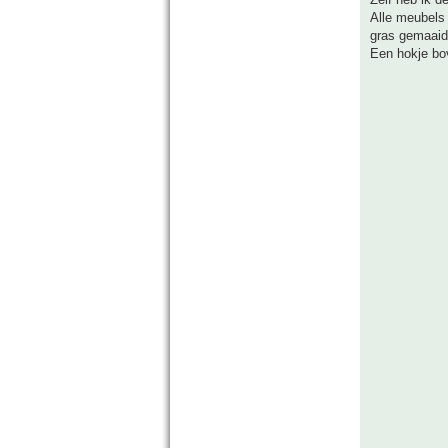
Alle meubels 
gras gemaaid
Een hokje bo