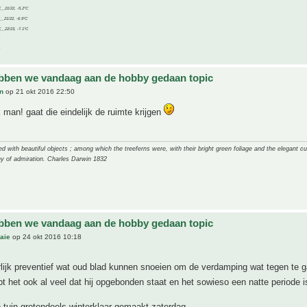
C__21/22, -5.2°C
C__21/22, -6.9°C
C__22/23, -7.1°C
bben we vandaag aan de hobby gedaan topic
n
op 21 okt 2016 22:50
man! gaat die eindelijk de ruimte krijgen
 with beautiful objects ; among which the treeferns were, with their bright green foliage and the elegant cur
y of admiration. Charles Darwin 1832
bben we vandaag aan de hobby gedaan topic
aie
op 24 okt 2016 10:18
lijk preventief wat oud blad kunnen snoeien om de verdamping wat tegen te 
lpt het ook al veel dat hij opgebonden staat en het sowieso een natte periode 
e tuin grotendeels winterklaar gemaakt zaterdag.