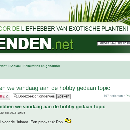
icht
‹
Sociaal
‹
Felicitaties en gebabbel
en we vandaag aan de hobby gedaan topic
797 berichten •
Pa
ebben we vandaag aan de hobby gedaan topic
20 okt 2016 19:35
al voor de Jubaea. Een pronkstuk Rob.