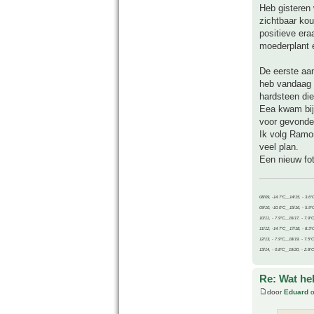
Heb gisteren 
zichtbaar koud
positieve era
moederplant 
De eerste aan
heb vandaag 
hardsteen die
Eea kwam bij
voor gevonde
Ik volg Ramon
veel plan.
Een nieuw fot
08/09, -14.7°C__14/15, - 3.6°
09/10, -10.0°C__15/16, - 5.9°
10/11, - 7.9°C__16/17, - 7.9°
11/12, -14.7°C__17/18, - 8.3°
12/13, - 7.9°C__18/19, - 7.5°C
13/14, - 0.8°C__19/20, - 2.8°C
Re: Wat he
door
Eduard
o