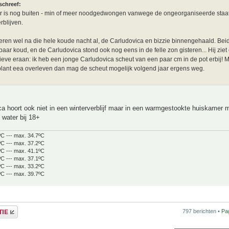
schreef:
er is nog buiten - min of meer noodgedwongen vanwege de ongeorganiseerde staa
rblijven.
eren wel na die hele koude nacht al, de Carludovica en bizzie binnengehaald. Be
baar koud, en de Carludovica stond ook nog eens in de felle zon gisteren... Hij ziet e
tieve eraan: ik heb een jonge Carludovica scheut van een paar cm in de pot erbij! 
ant eea overleven dan mag de scheut mogelijk volgend jaar ergens weg.
a hoort ook niet in een winterverblijf maar in een warmgestookte huiskamer m
 water bij 18+
ºC --- max. 34.7ºC
ºC --- max. 37.2ºC
ºC --- max. 41.1ºC
ºC --- max. 37.1ºC
ºC --- max. 33.2ºC
ºC --- max. 39.7ºC
797 berichten •
Pa