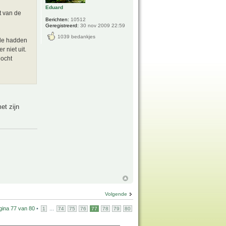
Eduard
t van de
Berichten:
10512
Geregistreerd:
30 nov 2009 22:59
1039 bedankjes
ide hadden
r niet uit.
Mocht
et zijn
Volgende
gina
77
van
80
•
...
1
74
75
76
77
78
79
80