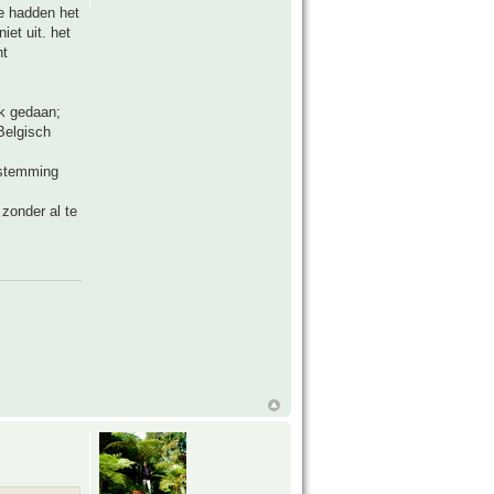
de hadden het
iet uit. het
ht
ok gedaan;
Belgisch
estemming
 zonder al te