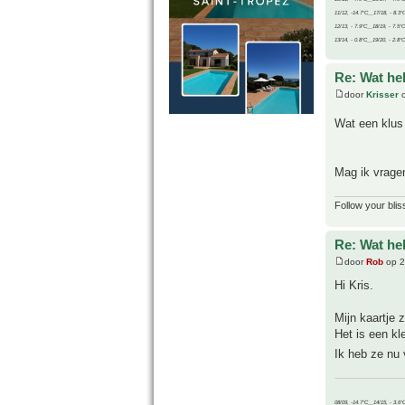
11/12, -14.7°C__17/18, - 8.3°
12/13, - 7.9°C__18/19, - 7.5°C
13/14, - 0.8°C__19/20, - 2.8°C
Re: Wat he
door
Krisser
o
Wat een klus
Mag ik vragen
Follow your blis
Re: Wat he
door
Rob
op 2
Hi Kris.
Mijn kaartje 
Het is een kle
Ik heb ze nu 
08/09, -14.7°C__14/15, - 3.6°