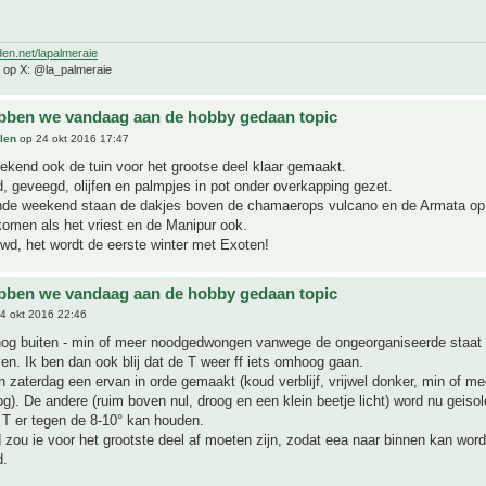
den.net/lapalmeraie
e op X: @la_palmeraie
bben we vandaag aan de hobby gedaan topic
len
op 24 okt 2016 17:47
ekend ook de tuin voor het grootse deel klaar gemaakt.
 geveegd, olijfen en palmpjes in pot onder overkapping gezet.
e weekend staan de dakjes boven de chamaerops vulcano en de Armata op 
omen als het vriest en de Manipur ook.
wd, het wordt de eerste winter met Exoten!
bben we vandaag aan de hobby gedaan topic
4 okt 2016 22:46
s nog buiten - min of meer noodgedwongen vanwege de ongeorganiseerde staat
jven. Ik ben dan ook blij dat de T weer ff iets omhoog gaan.
 zaterdag een ervan in orde gemaakt (koud verblijf, vrijwel donker, min of me
g). De andere (ruim boven nul, droog en een klein beetje licht) word nu geisol
e T er tegen de 8-10° kan houden.
zou ie voor het grootste deel af moeten zijn, zodat eea naar binnen kan wor
d.