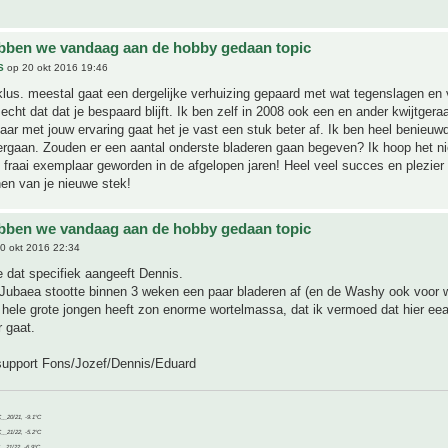
bben we vandaag aan de hobby gedaan topic
S
op 20 okt 2016 19:46
lus. meestal gaat een dergelijke verhuizing gepaard met wat tegenslagen en 
echt dat dat je bespaard blijft. Ik ben zelf in 2008 ook een en ander kwijtgera
aar met jouw ervaring gaat het je vast een stuk beter af. Ik ben heel benieuwd
rgaan. Zouden er een aantal onderste bladeren gaan begeven? Ik hoop het nie
 fraai exemplaar geworden in de afgelopen jaren! Heel veel succes en plezier n
en van je nieuwe stek!
bben we vandaag aan de hobby gedaan topic
0 okt 2016 22:34
e dat specifiek aangeeft Dennis.
 Jubaea stootte binnen 3 weken een paar bladeren af (en de Washy ook voor 
 hele grote jongen heeft zon enorme wortelmassa, dat ik vermoed dat hier ee
 gaat.
support Fons/Jozef/Dennis/Eduard
C__20/21, -9.1°C
C__21/22, -5.2°C
C__21/22, -6.9°C