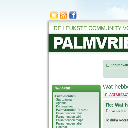
Forumoverz
Wat hebb
NAVIGATIE
Plaats een reactie
Palmvrienden
Startpagina
Agenda
Re: Wat h
Kortingskaart
Palmvrienden forums
door
Jozef
op 
Palmvrienden chat
Palmvrienden wiki
Ik duim voor
Palmvrienden maps
Palmvrienden label
Contact