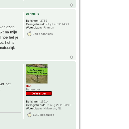
Dennis_S
Berichten:
2735
Geregistreerd:
21 jul 2012 14:21
verliezen,
Woonplaats:
Rhenen
akt na mijn
358 bedankjes
 hoe het je
t, het is
atuurlijk
wat het
Rob
a
Beheerder
Berichten:
11514
Geregistreerd:
05 aug 2011 23:08
Woonplaats:
Halsteren, NL
1149 bedankjes