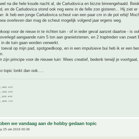
wel na die hele koude nacht al, de Carludovica en bizzie binnengehaald. Bei
, en de Carludovica stond ook nog eens in de felle zon gisteren... Hij ziet er n
an: ik heb een jonge Carludovica scheut van een paar cm in de pot erbij! Moc
eea overleven dan mag de scheut mogelijk volgend jaar ergens weg.
koop voor de nieuw in te richten tuin - of in ieder geval aanzet daartoe - is o
overlegd aangaande ruim 5 ton aan granietstenen, en 2 traptreden van zwart 
 in de tuin gaan worden verwerkt.
 toeval op mijn pad, spotgoedkoop, en in een impulsieve bui heb ik er een b
n.
 zijn principe voor de nieuwe tuin: Wees creatief, bedenk terwijl je voortgaat,
o topic lonkt dan ook.....
C__20/21, -9.1°C
C__21/22, -5.2°C
C__21/22, -6.9°C
C__22/23, -7.1°C
bben we vandaag aan de hobby gedaan topic
p 25 okt 2016 00:36