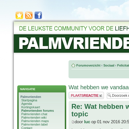
Forumoverzicht
‹
Sociaal
‹
Felicit
Wat hebben we vandaag
NAVIGATIE
Plaats een reactie
Palmvrienden
Startpagina
Agenda
Re: Wat hebben 
Kortingskaart
Palmvrienden forums
topic
Palmvrienden chat
Palmvrienden wiki
Palmvrienden maps
door
luc
op 01 nov 2016 20:
Palmvrienden label
Contact