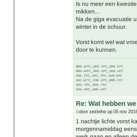
Is nu meer een kwestie
mikken...
Na de giga evacuatie ui
winter in de schuur.
Vorst komt wel wat vroeg
door te kunnen.
08/09, -14.7°C__14/15, - 3.6°C__20/21, -9.1°C
09/10, -10.0°C__15/16, - 5.9°C__21/22, -5.2°C
10/11, - 7.9°C__16/17, - 7.9°C__21/22, -6.9°C
11/12, -14.7°C__17/18, - 8.3°C__22/23, -7.1°C
12/13, - 7.9°C__18/19, - 7.5°C
13/14, - 0.8°C__19/20, - 2.8°C
Re: Wat hebben we
door
zezinho
op 05 nov 2016
1 nachtje lichte vorst k
morgennamiddag eens a
werk gaan en alleen de