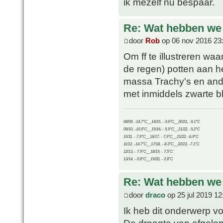
ik mezelf nu bespaar.
Re: Wat hebben we
door
Rob
op 06 nov 2016 23
Om ff te illustreren wa
de regen) potten aan h
massa Trachy's en ander
met inmiddels zwarte b
08/09, -14.7°C__14/15, - 3.6°C__20/21, -9.1°C
09/10, -10.0°C__15/16, - 5.9°C__21/22, -5.2°C
10/11, - 7.9°C__16/17, - 7.9°C__21/22, -6.9°C
11/12, -14.7°C__17/18, - 8.3°C__22/23, -7.1°C
12/13, - 7.9°C__18/19, - 7.5°C
13/14, - 0.8°C__19/20, - 2.8°C
Re: Wat hebben we
door
draco
op 25 jul 2019 12
Ik heb dit onderwerp vo
De droogte van afgelop