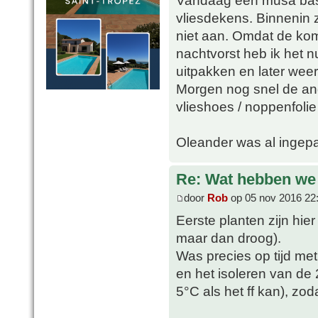
Vandaag een musa basj
vliesdekens. Binnenin z
niet aan. Omdat de ko
nachtvorst heb ik het 
uitpakken en later wee
Morgen nog snel de and
vlieshoes / noppenfolie
Oleander was al ingepa
Re: Wat hebben we
door
Rob
op 05 nov 2016 22
Eerste planten zijn hie
maar dan droog).
Was precies op tijd me
en het isoleren van de 
5°C als het ff kan), z