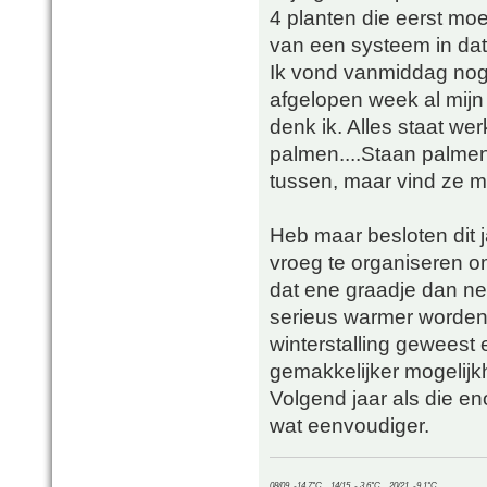
4 planten die eerst moete
van een systeem in dat
Ik vond vanmiddag nog 
afgelopen week al mijn
denk ik. Alles staat we
palmen....Staan palmen
tussen, maar vind ze m
Heb maar besloten dit j
vroeg te organiseren om
dat ene graadje dan net
serieus warmer worden d
winterstalling geweest 
gemakkelijker mogelijk
Volgend jaar als die en
wat eenvoudiger.
08/09, -14.7°C__14/15, - 3.6°C__20/21, -9.1°C