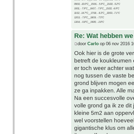
09/10, -10.0°C__15/16, - 5.9°C__21/22, -5.2°C
10/11, - 7.9°C__16/17, - 7.9°C__21/22, -6.9°C
11/12, -14.7°C__17/18, - 8.3°C__22/23, -7.1°C
12/13, - 7.9°C__18/19, - 7.5°C
13/14, - 0.8°C__19/20, - 2.8°C
Re: Wat hebben we
door
Carlo
op 06 nov 2016 1
Ook hier is de grote v
betreft de koukleumen 
er toch weer achter wat
nog tussen de vaste bep
grond blijven mogen ee
ze ga inpakken. Alle ma
Na een succesvolle ove
volle grond ga ik ze dit
kleine 5m2 aan oppervla
wel voorstellen hoevee
gigantische klus om all