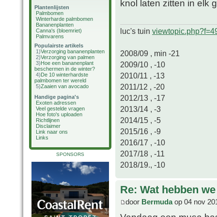
knol laten zitten in elk 
Plantenlijsten
Palmbomen
Winterharde palmbomen
Bananenplanten
luc's tuin
viewtopic.php?f=
Canna's (bloemriet)
Palmvarens
Populairste artikels
1)
Verzorging bananenplanten
2008/09 , min -21
2)
Verzorging van palmen
2009/10 , -10
3)
Hoe een bananenplant
beschermen in de winter?
2010/11 , -13
4)
De 10 winterhardste
palmbomen ter wereld
2011/12 , -20
5)
Zaaien van avocado
2012/13 , -17
Handige pagina's
Exoten adressen
2013/14 , -3
Veel gestelde vragen
Hoe foto's uploaden
2014/15 , -5
Richtlijnen
Disclaimer
2015/16 , -9
Link naar ons
Links
2016/17 , -10
2017/18 , -11
SPONSORS
2018/19., -10
Re: Wat hebben we
door
Bermuda
op 04 nov 20