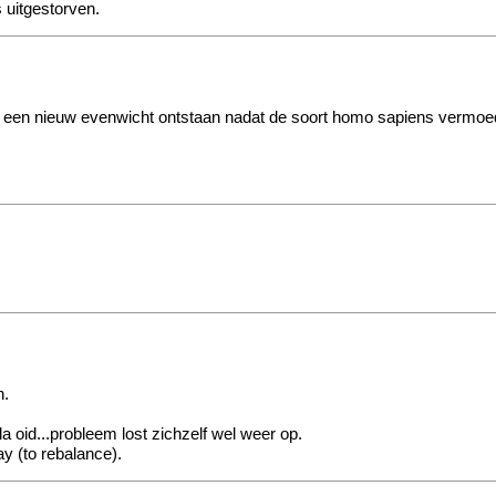
 uitgestorven.
l een nieuw evenwicht ontstaan nadat de soort homo sapiens vermoede
n.
a oid...probleem lost zichzelf wel weer op.
ay (to rebalance).