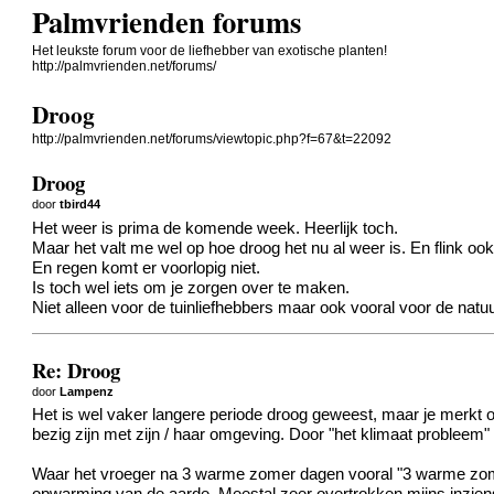
Palmvrienden forums
Het leukste forum voor de liefhebber van exotische planten!
http://palmvrienden.net/forums/
Droog
http://palmvrienden.net/forums/viewtopic.php?f=67&t=22092
Droog
door
tbird44
Het weer is prima de komende week. Heerlijk toch.
Maar het valt me wel op hoe droog het nu al weer is. En flink ook
En regen komt er voorlopig niet.
Is toch wel iets om je zorgen over te maken.
Niet alleen voor de tuinliefhebbers maar ook vooral voor de nat
Re: Droog
door
Lampenz
Het is wel vaker langere periode droog geweest, maar je merkt 
bezig zijn met zijn / haar omgeving. Door "het klimaat probleem"
Waar het vroeger na 3 warme zomer dagen vooral "3 warme zo