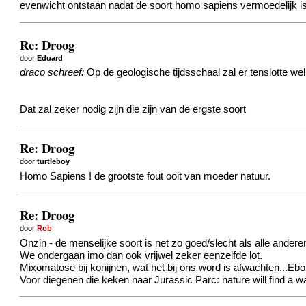
evenwicht ontstaan nadat de soort homo sapiens vermoedelijk is
Re: Droog
door
Eduard
draco schreef:
Op de geologische tijdsschaal zal er tenslotte we
Dat zal zeker nodig zijn die zijn van de ergste soort
Re: Droog
door
turtleboy
Homo Sapiens ! de grootste fout ooit van moeder natuur.
Re: Droog
door
Rob
Onzin - de menselijke soort is net zo goed/slecht als alle andere
We ondergaan imo dan ook vrijwel zeker eenzelfde lot.
Mixomatose bij konijnen, wat het bij ons word is afwachten...Ebol
Voor diegenen die keken naar Jurassic Parc: nature will find a w