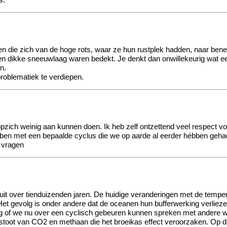
s.
n die zich van de hoge rots, waar ze hun rustplek hadden, naar bened
 dikke sneeuwlaag waren bedekt. Je denkt dan onwillekeurig wat ee
n.
problematiek te verdiepen.
ich weinig aan kunnen doen. Ik heb zelf ontzettend veel respect vo
en met een bepaalde cyclus die we op aarde al eerder hébben gehad. I
n vragen
h uit over tienduizenden jaren. De huidige veranderingen met de tempe
t gevolg is onder andere dat de oceanen hun bufferwerking verliezen
vraag of we nu over een cyclisch gebeuren kunnen spreken met andere 
tstoot van CO2 en methaan die het broeikas effect veroorzaken. Op de