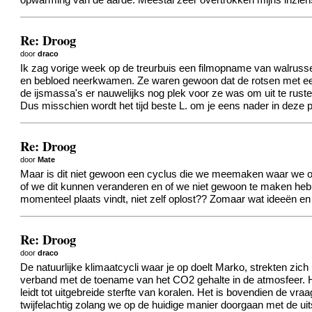
opwarming van de aarde. Meestal zeer overtrokken mijns inzien
Re: Droog
door
draco
Ik zag vorige week op de treurbuis een filmopname van walrusse
en bebloed neerkwamen. Ze waren gewoon dat de rotsen met een
de ijsmassa's er nauwelijks nog plek voor ze was om uit te ruste
Dus misschien wordt het tijd beste L. om je eens nader in deze 
Re: Droog
door
Mate
Maar is dit niet gewoon een cyclus die we meemaken waar we opz
of we dit kunnen veranderen en of we niet gewoon te maken hebb
momenteel plaats vindt, niet zelf oplost?? Zomaar wat ideeën e
Re: Droog
door
draco
De natuurlijke klimaatcycli waar je op doelt Marko, strekten zic
verband met de toename van het CO2 gehalte in de atmosfeer. He
leidt tot uitgebreide sterfte van koralen. Het is bovendien de 
twijfelachtig zolang we op de huidige manier doorgaan met de ui