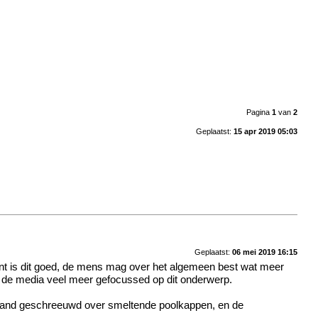
Pagina
1
van
2
Geplaatst:
15 apr 2019 05:03
Geplaatst:
06 mei 2019 16:15
ant is dit goed, de mens mag over het algemeen best wat meer
 is de media veel meer gefocussed op dit onderwerp.
and geschreeuwd over smeltende poolkappen, en de