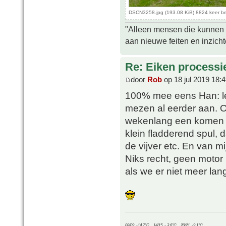
DSCN3258.jpg (193.08 KiB) 8824 keer b
"Alleen mensen die kunnen tw
aan nieuwe feiten en inzich
Re: Eiken processi
door
Rob
op 18 jul 2019 18:
100% mee eens Han: lek
mezen al eerder aan. On
wekenlang een komen 
klein fladderend spul, d
de vijver etc. En van m
Niks recht, geen motor 
als we er niet meer lan
08/09, -14.7°C__14/15, - 3.6°C__20/21, -9.1°C