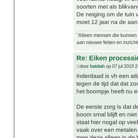
soorten met als blikvan
De neiging om de tuin v
moet 12 jaar na de aan
"Alleen mensen die kunnen tw
aan nieuwe feiten en inzich
Re: Eiken processi
door
batdah
op 07 jul 2019 2
Inderdaad is vh een atl
tegen de tijd dat dat zov
het boompje heeft nu 
De eerste zorg is dat 
boom smal blijft en ni
staat hier nogal op vee
vaak over een metalen 
men deze alleen in de b