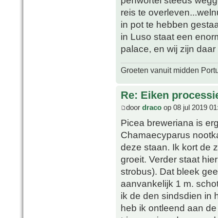
reis te overleven...wel
in pot te hebben gestaa
in Luso staat een enor
palace, en wij zijn daa
Groeten vanuit midden Port
Re: Eiken processi
door
draco
op 08 jul 2019 01
Picea breweriana is erg
Chamaecyparus nootkate
deze staan. Ik kort de 
groeit. Verder staat hie
strobus). Dat bleek gee
aanvankelijk 1 m. schot
ik de den sindsdien in
heb ik ontleend aan de