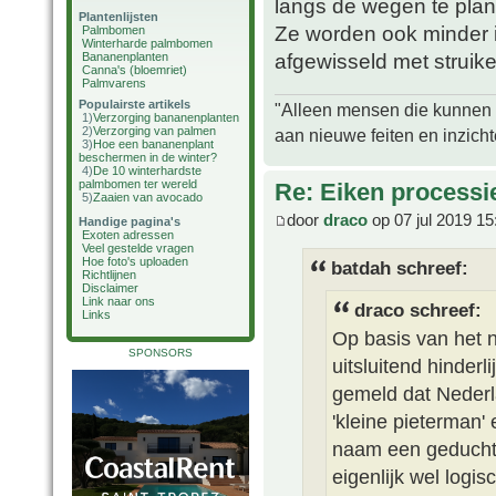
langs de wegen te plan
Plantenlijsten
Ze worden ook minder i
Palmbomen
Winterharde palmbomen
afgewisseld met struike
Bananenplanten
Canna's (bloemriet)
Palmvarens
Populairste artikels
"Alleen mensen die kunnen tw
1)
Verzorging bananenplanten
2)
Verzorging van palmen
aan nieuwe feiten en inzich
3)
Hoe een bananenplant
beschermen in de winter?
4)
De 10 winterhardste
palmbomen ter wereld
Re: Eiken processi
5)
Zaaien van avocado
door
draco
op 07 jul 2019 15
Handige pagina's
Exoten adressen
Veel gestelde vragen
Hoe foto's uploaden
batdah schreef:
Richtlijnen
Disclaimer
Link naar ons
draco schreef:
Links
Op basis van het n
SPONSORS
uitsluitend hinder
gemeld dat Neder
'kleine pieterman'
naam een geduchte 
eigenlijk wel logis