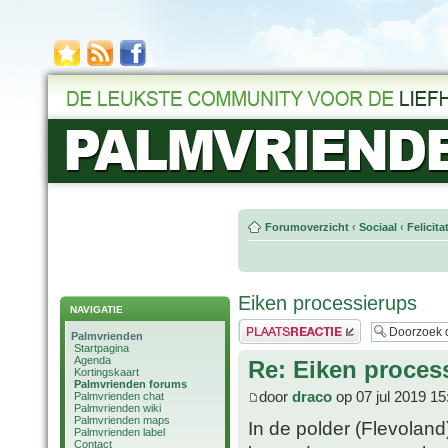
Forumoverzicht
‹
Sociaal
‹
Felicit
Eiken processierups
NAVIGATIE
Plaats een reactie
Palmvrienden
Startpagina
Agenda
Re: Eiken proces
Kortingskaart
Palmvrienden forums
door
draco
op 07 jul 2019 15
Palmvrienden chat
Palmvrienden wiki
Palmvrienden maps
In de polder (Flevolan
Palmvrienden label
Contact