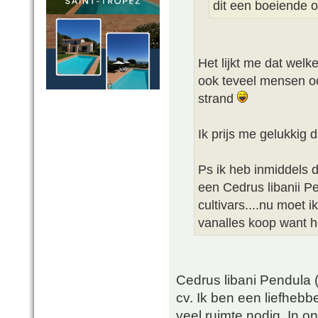
dit een boeiende o
Het lijkt me dat welk
ook teveel mensen o
strand
Ik prijs me gelukkig d
Ps ik heb inmiddels 
een Cedrus libanii P
cultivars....nu moet 
vanalles koop want het
Cedrus libani Pendula (
cv. Ik ben een liefhebb
veel ruimte nodig. In o