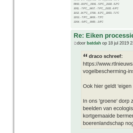
09/10, -10.0°C__15/16, - 5.9°C__21/22, -5.2°C
10/11, - 7.9°C__16/17, - 7.9°C__21/22, -6.9°C
11/12, -14.7°C__17/18, - 8.3°C__22/23, -7.1°C
12/13, - 7.9°C__18/19, - 7.5°C
13/14, - 0.8°C__19/20, - 2.8°C
Re: Eiken processi
door
batdah
op 18 jul 2019 2
draco schreef:
https://www.rtlnieuw
vogelbescherming-in
Ook hier geldt 'eigen 
In ons 'groene' dorp 
beelden van ecologi
kortgemaaide bermen
boerenlandschap nog