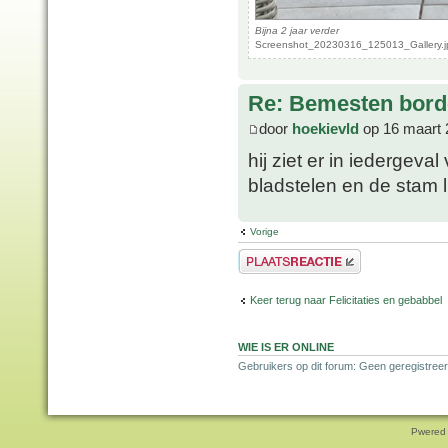
Bijna 2 jaar verder
Screenshot_20230316_125013_Gallery.jp
Re: Bemesten bord
door
hoekievld
op 16 maart 
hij ziet er in iedergeva
bladstelen en de stam l
Vorige
Plaats een reactie
Keer terug naar Felicitaties en gebabbel
WIE IS ER ONLINE
Gebruikers op dit forum: Geen geregistreer
Pwered