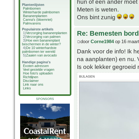
hun of een ander moet
Plantenlijsten
Meten is weten.
Palmbomen
Winterharde palmbomen
Ons bint zunig
Bananenplanten
Canna's (bloemriet)
Palmvarens
Populairste artikels
Re: Bemesten bord
1)
Verzorging bananenplanten
2)
Verzorging van palmen
3)
Hoe een bananenplant
door
Corne1984
op 16 maart
beschermen in de winter?
4)
De 10 winterhardste
Dank voor de info! Ik h
palmbomen ter wereld
5)
Zaaien van avocado
na aanplanten) en nu. V
Handige pagina's
Is ook lekker gegroeid 
Exoten adressen
Veel gestelde vragen
Hoe foto's uploaden
BIJLAGEN
Richtlijnen
Disclaimer
Link naar ons
Links
SPONSORS