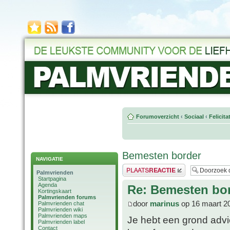
Forumoverzicht
‹
Sociaal
‹
Felicit
Bemesten border
NAVIGATIE
Plaats een reactie
Palmvrienden
Startpagina
Agenda
Re: Bemesten bo
Kortingskaart
Palmvrienden forums
door
marinus
op 16 maart 2
Palmvrienden chat
Palmvrienden wiki
Palmvrienden maps
Je hebt een grond advie
Palmvrienden label
Contact