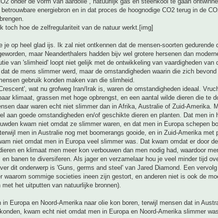
2 onder de vorm van aardolie , natuurlijk gas en steenkool te gaan ontwinne
s betrouwbare energiebron en in dat proces de hoognodige CO2 terug in de C
 brengen.
k toch hoe de zelfregulariteit van de natuur werkt.[img]
e je op heel glad ijs. Ik zal niet ontkennen dat de mensen-soorten gedurende 
 geworden, maar Neanderthalers hadden bijv wel grotere hersenen dan moder
tie van 'slimheid' loopt niet gelijk met de ontwikkeling van vaardigheden van
t dat de mens slimmer werd, maar de omstandigheden waarin die zich bevond 
mensen gebruik konden maken van die slimheid.
e Crescent', wat nu grofweg Iran/Irak is, waren de omstandigheden ideaal. Vruc
aar klimaat, grassen met hoge opbrengst, en een aantal wilde dieren die te 
sen daar waren echt niet slimmer dan in Afrika, Australie of Zuid-Amerika. 
el aan goede omstandigheden en/of geschikte dieren en planten. Dat men in 
uwden kwam niet omdat ze slimmer waren, en dat men in Europa schepen b
erwijl men in Australie nog met boomerangs gooide, en in Zuid-Amerika met p
wam niet omdat men in Europa veel slimmer was. Dat kwam omdat er door de
 dieren en klimaat men meer kon verbouwen dan men nodig had, waardoor men
 en banen te diversiferen. Als jager en verzamelaar hou je veel minder tijd ov
ver dit onderwerp is 'Guns, germs and steel' van Jared Diamond. Een vervolg
er waarom sommige societies ineen zijn gestort, en anderen niet is ook de mo
 met het uitputten van natuurlijke bronnen).
in Europa en Noord-Amerika naar olie kon boren, terwijl mensen dat in Austra
 konden, kwam echt niet omdat men in Europa en Noord-Amerika slimmer was