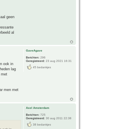
maal geen
eressante
rbeeld al
GaveAgave
Berichten:
296
Geregistreerd:
23 aug 2021 16:31
n ook in
45 bedankjes
gheden lag
t met
aar men met
Axel Amsterdam
Berichten:
725
Geregistreerd:
30 aug 2011 22:38
38 bedankjes