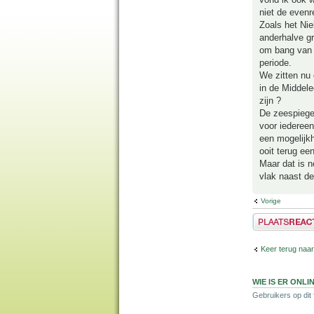
niet de evenr
Zoals het Nie
anderhalve g
om bang van t
periode.
We zitten nu 
in de Middel
zijn ?
De zeespiegel
voor iedereen
een mogelijk
ooit terug ee
Maar dat is n
vlak naast de
Vorige
Plaats een reactie
Keer terug naar
WIE IS ER ONLI
Gebruikers op dit