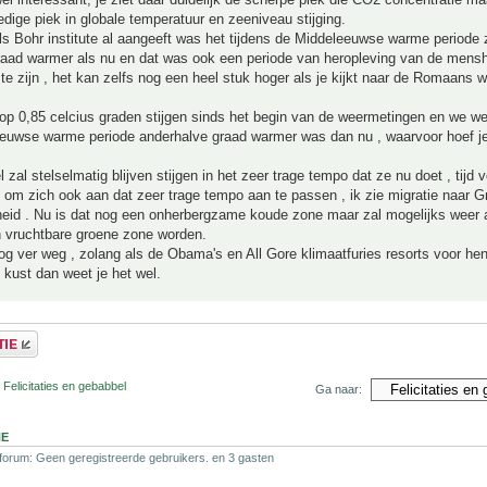
edige piek in globale temperatuur en zeeniveau stijging.
ls Bohr institute al aangeeft was het tijdens de Middeleeuwse warme periode 
raad warmer als nu en dat was ook een periode van heropleving van de menshe
e zijn , het kan zelfs nog een heel stuk hoger als je kijkt naar de Romaans 
op 0,85 celcius graden stijgen sinds het begin van de weermetingen en we we
eeuwse warme periode anderhalve graad warmer was dan nu , waarvoor hoef j
 zal stelselmatig blijven stijgen in het zeer trage tempo dat ze nu doet , tijd
 om zich ook aan dat zeer trage tempo aan te passen , ik zie migratie naar G
heid . Nu is dat nog een onherbergzame koude zone maar zal mogelijks weer 
n vruchtbare groene zone worden.
og ver weg , zolang als de Obama's en All Gore klimaatfuries resorts voor he
 kust dan weet je het wel.
 Felicitaties en gebabbel
Ga naar:
NE
 forum: Geen geregistreerde gebruikers. en 3 gasten