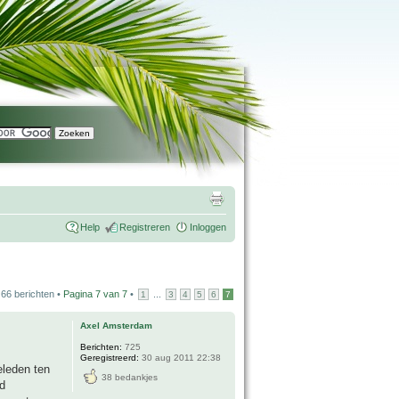
Help
Registreren
Inloggen
66 berichten •
Pagina
7
van
7
•
...
1
3
4
5
6
7
Axel Amsterdam
Berichten:
725
Geregistreerd:
30 aug 2011 22:38
eleden ten
38 bedankjes
d