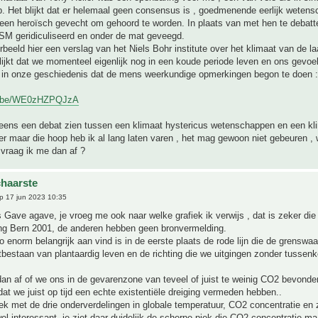
. Het blijkt dat er helemaal geen consensus is , goedmenende eerlijk weten
 een heroïsch gevecht om gehoord te worden. In plaats van met hen te debat
SM geridiculiseerd en onder de mat geveegd.
rbeeld hier een verslag van het Niels Bohr institute over het klimaat van de l
blijkt dat we momenteel eigenlijk nog in een koude periode leven en ons gevoe
t in onze geschiedenis dat de mens weerkundige opmerkingen begon te doen :
tu.be/WE0zHZPQJzA
eens een debat zien tussen een klimaat hystericus wetenschappen en een kli
r maar die hoop heb ik al lang laten varen , het mag gewoon niet gebeuren ,
vraag ik me dan af ?
haarste
p 17 jun 2023 10:35
Gave agave, je vroeg me ook naar welke grafiek ik verwijs , dat is zeker die
ng Bern 2001, de anderen hebben geen bronvermelding.
o enorm belangrijk aan vind is in de eerste plaats de rode lijn die de grenswa
tbestaan van plantaardig leven en de richting die we uitgingen zonder tussen
an af of we ons in de gevarenzone van teveel of juist te weinig CO2 bevond
n dat we juist op tijd een echte existentiële dreiging vermeden hebben..
ek met de drie onderverdelingen in globale temperatuur, CO2 concentratie en
el interessant, je ziet daar duidelijk de scherpe piek die CO2 concentratie m