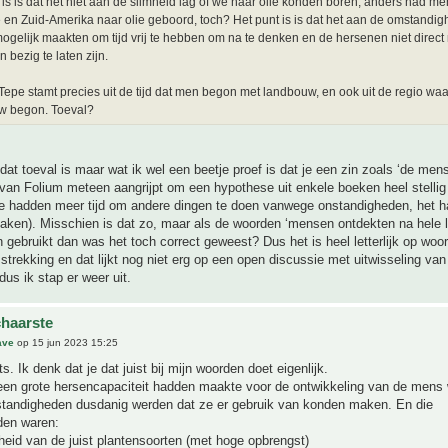
 is is dat het niet aan de slimheid lag of we naar olie konden boren, anders had me
e en Zuid-Amerika naar olie geboord, toch? Het punt is is dat het aan de omstandi
mogelijk maakten om tijd vrij te hebben om na te denken en de hersenen niet direct
 bezig te laten zijn.
Tepe stamt precies uit de tijd dat men begon met landbouw, en ook uit de regio wa
w begon. Toeval?
dat toeval is maar wat ik wel een beetje proef is dat je een zin zoals ‘de men
van Folium meteen aangrijpt om een hypothese uit enkele boeken heel stellig
ze hadden meer tijd om andere dingen te doen vanwege onstandigheden, het h
aken). Misschien is dat zo, maar als de woorden ‘mensen ontdekten na hele la
 gebruikt dan was het toch correct geweest? Dus het is heel letterlijk op woo
 strekking en dat lijkt nog niet erg op een open discussie met uitwisseling van
us ik stap er weer uit.
haarste
ave
op 15 jun 2023 15:25
ts. Ik denk dat je dat juist bij mijn woorden doet eigenlijk.
en grote hersencapaciteit hadden maakte voor de ontwikkeling van de mens w
standigheden dusdanig werden dat ze er gebruik van konden maken. En die
den waren:
eid van de juist plantensoorten (met hoge opbrengst)