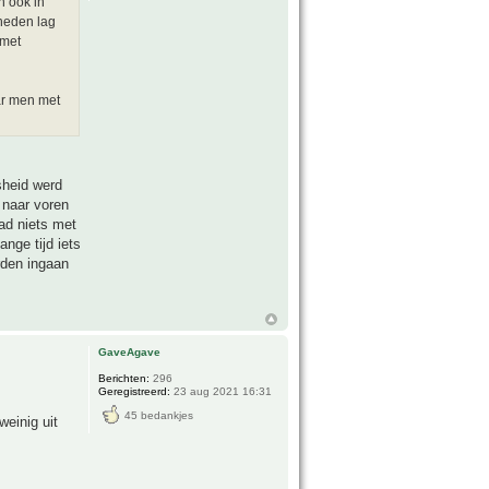
n ook in
gheden lag
 met
ar men met
sheid werd
 naar voren
ad niets met
nge tijd iets
rden ingaan
GaveAgave
Berichten:
296
Geregistreerd:
23 aug 2021 16:31
45 bedankjes
einig uit