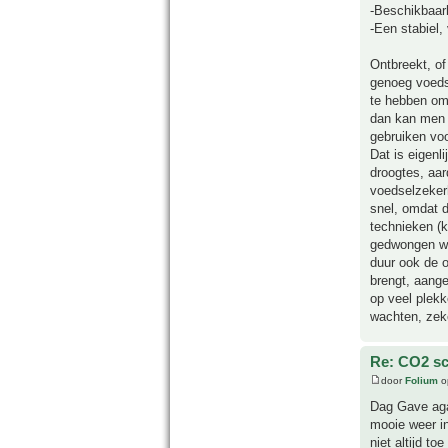
-Beschikbaar
-Een stabiel,
Ontbreekt, of
genoeg voedse
te hebben om 
dan kan men 
gebruiken voo
Dat is eigenl
droogtes, aar
voedselzekerh
snel, omdat d
technieken (
gedwongen wo
duur ook de o
brengt, aang
op veel plekk
wachten, zeke
Re: CO2 sc
door
Folium
o
Dag Gave agav
mooie weer in
niet altijd to