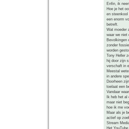
Enfin, ik nee
Hoe je het oo
en steenkool 
een enorm vo
betreft.
Wat moeder aa
waar we niet 
Bevolkingen d
zonder fossie
worden gestor
Tony Heller z
hij door zijn
verschaft in 
Meestal wete
in andere spe
Doorheen zij
toelaat een b
Vandaar waar
Ik heb het al
maar niet beg
hoe ik me vo
Maar als je b
actief op zoe
Stream Media
Het YouTube 