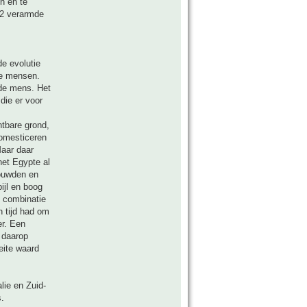
n en te
O2 verarmde
de evolutie
ne mensen.
 de mens. Het
die er voor
htbare grond,
domesticeren
Maar daar
het Egypte al
ouwden en
ijl en boog
 combinatie
 tijd had om
er. Een
 daarop
eite waard
lie en Zuid-
.