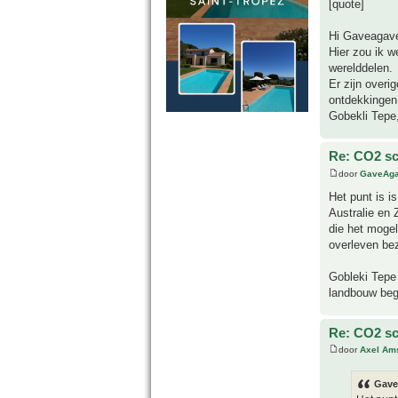
[quote]
Hi Gaveagav
Hier zou ik w
werelddelen.
Er zijn overi
ontdekkingen
Gobekli Tepe,
Re: CO2 sc
door
GaveAg
Het punt is i
Australie en 
die het mogel
overleven bezi
Gobleki Tepe 
landbouw beg
Re: CO2 sc
door
Axel Am
Gave