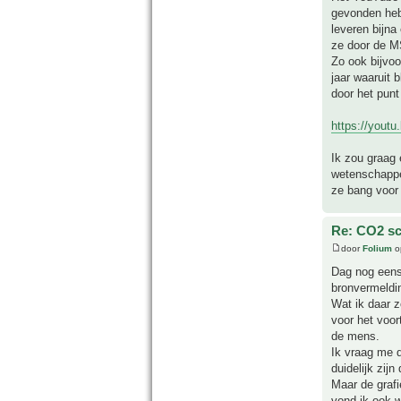
gevonden heb
leveren bijna
ze door de M
Zo ook bijvoo
jaar waaruit 
door het pun
https://you
Ik zou graag 
wetenschappe
ze bang voor 
Re: CO2 sc
door
Folium
o
Dag nog eens 
bronvermeldi
Wat ik daar z
voor het voor
de mens.
Ik vraag me d
duidelijk zij
Maar de grafi
vond ik ook w