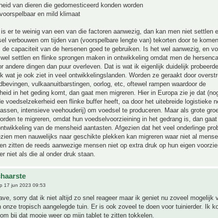
heid van dieren die gedomesticeerd konden worden
 voorspelbaar en mild klimaat
 is er te weinig van een van die factoren aanwezig, dan kan men niet settlen e
l verbouwen om tijden van (voorspelbare lengte van) tekorten door te komen,
de capaciteit van de hersenen goed te gebruiken. Is het wel aanwezig, en vo
wel settlen en flinke sprongen maken in ontwikkeling omdat men de hersenca
r andere dingen dan puur overleven. Dat is wat ik eigenlijk duidelijk probeerd
ijk wat je ook ziet in veel ontwikkelingslanden. Worden ze geraakt door overst
dbevingen, vulkaanuitbarstingen, oorlog, etc, oftewel rampen waardoor de
eid in het geding komt, dan gaat men migreren. Hier in Europa zie je dat (nog
e voedselzekerheid een flinke buffer heeft, oa door het uitebreide logistieke 
kassen, intensieve veehouderij) om voedsel te produceren. Maar als grote g
rden te migreren, omdat hun voedselvoorzieining in het gedrang is, dan gaat
ntwikkeling van de mensheid aantasten. Afgezien dat het veel onderlinge pr
ezien men nauwelijks naar geschikte plekken kan migreren waar niet al mens
en zitten de reeds aanwezige mensen niet op extra druk op hun eigen voorzie
r niet als die al onder druk staan.
haarste
p 17 jun 2023 09:53
e, sorry dat ik niet altijd zo snel reageer maar ik geniet nu zoveel mogelijk 
 onze tropisch aangelegde tuin. Er is ook zoveel te doen voor tuinierder. Ik 
e om bij dat mooie weer op mijn tablet te zitten tokkelen.