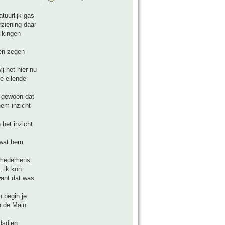
atuurlijk gas
rziening daar
lkingen
een zegen
j het hier nu
e ellende
t gewoon dat
hem inzicht
het inzicht
 wat hem
n medemens.
, ik kon
want dat was
n begin je
n de Main
dsdien