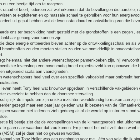
m nu een beetje tijd om te reageren.
k draait of keert, iedereen zal wel erkennen dat de bevolkingen die aardolie, n
wisten te exploiteren en op massale schaal te gebruiken voor hun energievoo
ordeel uit geput hebben wat de levensstandaard en ontwikkeling van die bevo
rde ons ter beschikking heeft gesteld met die grondstoffen is een zegen , 
dankbaar genoeg voor kunnen zijn .
ie deze energie ontbeerden bleven achter op de ontwikkelingsschaal en als wi
l brandstoffen zouden moeten stellen zouden we onmiddellijk in onvoorstelbar
t.
egt helemaal niet dat andere wetenschapper pannenkoeken zijn, hij verwoord
 specifieke levensloop een bovenmatig breed expertiseveld kon opbouwen die 
een uitgebreid scala aan vaardigheden.
n wetenschappers heel veel over een specifiek vakgebied maar ontbreekt hen 
cialisaties.
n leven heeft Tony heel wat knowhow opgedaan in verschillende vakgebieden
eter overzicht te hebben dan de doorsnee sterveling.
schijnlijk de impuls om zijn unieke inzichten wereldkundig te maken aan zij
 eerder gezegd maar een paar jaar geleden was ik bezeten van de Klimaatkerk
rijpen waarom niet iedereen zich gedroeg alsof de wereld op instorten stond 
elde.
eetje bij beetje ziet dat de voorspellingen van de klimaatgoeroe's niet uitkome
k te gaan naar waardoor dat zou komen. En je moet het echt zelf doen want i
 (MSM) zal je daar niet op gewezen worden.
kanaal van Tony Heller was een openbaring voor me , één van vele die ik sin