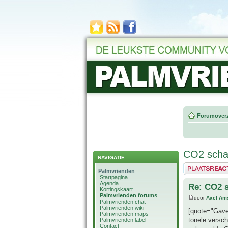
Forumoverz
CO2 scha
NAVIGATIE
Plaats een reactie
Palmvrienden
Startpagina
Agenda
Re: CO2 
Kortingskaart
Palmvrienden forums
door
Axel Am
Palmvrienden chat
Palmvrienden wiki
[quote="Gave
Palmvrienden maps
tonele versc
Palmvrienden label
Contact