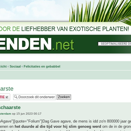
icht
‹
Sociaal
‹
Felicitaties en gebabbel
arste
schaarste
sterdam
op 15 jun 2023 00:17
Agave"][quote="Folium"]Dag Gave agave, de mens is idd zo'n 800000 jaar g
henen en
het duurde al die tijd voor hij slim genoeg werd
om de in de gron