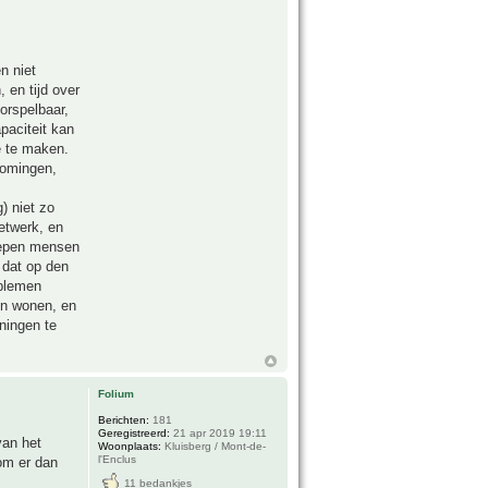
n niet
 en tijd over
orspelbaar,
paciteit kan
e te maken.
romingen,
) niet zo
netwerk, en
roepen mensen
 dat op den
oblemen
en wonen, en
ningen te
Folium
Berichten:
181
Geregistreerd:
21 apr 2019 19:11
van het
Woonplaats:
Kluisberg / Mont-de-
l'Enclus
kom er dan
11 bedankjes