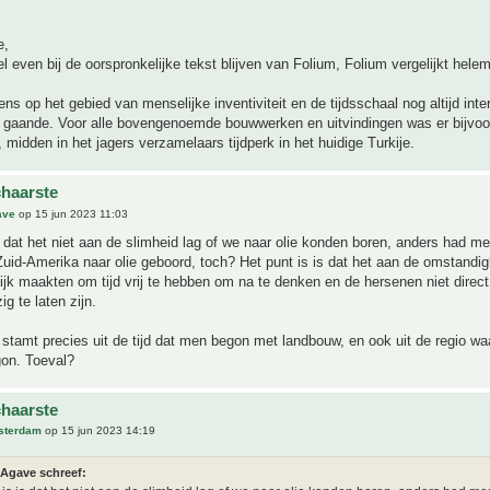
e,
el even bij de oorspronkelijke tekst blijven van Folium, Folium vergelijkt hele
gens op het gebied van menselijke inventiviteit en de tijdsschaal nog altijd int
 gaande. Voor alle bovengenoemde bouwwerken en uitvindingen was er bijvoo
 midden in het jagers verzamelaars tijdperk in het huidige Turkije.
haarste
ave
op 15 jun 2023 11:03
s dat het niet aan de slimheid lag of we naar olie konden boren, anders had me
Zuid-Amerika naar olie geboord, toch? Het punt is is dat het aan de omstandi
ijk maakten om tijd vrij te hebben om na te denken en de hersenen niet direc
g te laten zijn.
stamt precies uit de tijd dat men begon met landbouw, en ook uit de regio w
on. Toeval?
haarste
sterdam
op 15 jun 2023 14:19
Agave schreef: