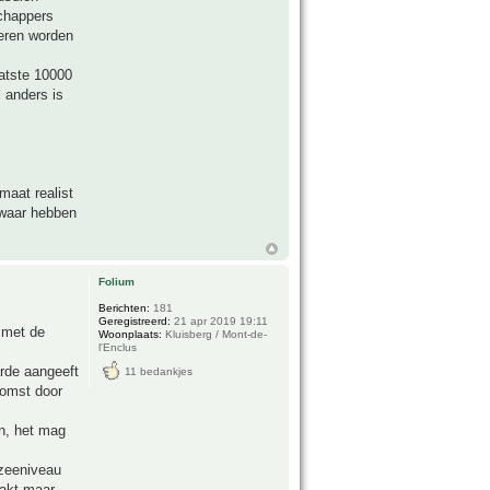
schappers
teren worden
aatste 10000
l anders is
maat realist
 waar hebben
Folium
Berichten:
181
Geregistreerd:
21 apr 2019 19:11
 met de
Woonplaats:
Kluisberg / Mont-de-
l'Enclus
arde aangeeft
11 bedankjes
komst door
en, het mag
 zeeniveau
aakt maar