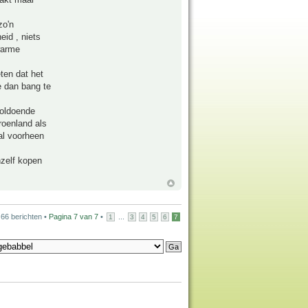
zo'n
id , niets
warme
ten dat het
e dan bang te
 voldoende
roenland als
al voorheen
nzelf kopen
66 berichten •
Pagina
7
van
7
•
...
1
3
4
5
6
7