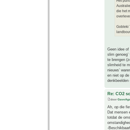
Het punt
Australi
die het 
overleven
Gobleki 
landbou
Geen idee of 
slim genoeg’ 
te brengen (
slimheid te m
nieuws’ waren
en niet op de
denkbeelden d
Re: CO2 sc
door
GaveAg
Ah, op die fie
Dat mensen e
totdat de om
omstandighe
-Beschikbaarh