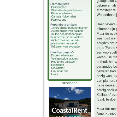
gekapselde CO
Plantenlijsten
gebruiken al
Palmbomen
atmosfeer te
Winterharde palmbomen
Bananenplanten
Wonderbaarlij
Canna's (bloemriet)
Palmvarens
Daar bevind j
Populairste artikels
1)
Verzorging bananenplanten
slimmer zijn
2)
Verzorging van palmen
Maar de evolu
3)
Hoe een bananenplant
beschermen in de winter?
was juist nie
4)
De 10 winterhardste
zorgden dat 
palmbomen ter wereld
5)
Zaaien van avocado
In de 'Fertil
een voorspelb
Handige pagina's
Exoten adressen
waren. De men
Veel gestelde vragen
ontbrak het w
Hoe foto's uploaden
Richtlijnen
pyramides bo
Disclaimer
geweren had t
Link naar ons
Links
bezig was, k
van planten,
SPONSORS
na te denken,
aardig boek o
'Collapse' ov
(vaak te doen
Maar dat men 
Amerika niet