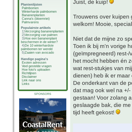
Juist, de kuip!
Plantenlijsten
Palmbomen
Winterharde palmbomen
Bananenplanten
Trouwens over kuipen ge
Canna's (bloemriet)
Palmvarens
welkom! Mooie, special
Populairste artikels
1)
Verzorging bananenplanten
2)
Verzorging van palmen
Niet dat de mijne zo sp
3)
Hoe een bananenplant
beschermen in de winter?
Toen ik bij m'n vorige 
4)
De 10 winterhardste
palmbomen ter wereld
(geïmpregneerd) rest-/
5)
Zaaien van avocado
Handige pagina's
het mocht hebben én ze
Exoten adressen
Veel gestelde vragen
wat rest-stukjes van mij
Hoe foto's uploaden
Richtlijnen
dienen) heb ik er maar
Disclaimer
Link naar ons
De onderkant van de po
Links
dat mag ook wel na +/-
SPONSORS
gestaan! Voor zolang a
geslaagde bak, die me 
tijd heeft gekost!