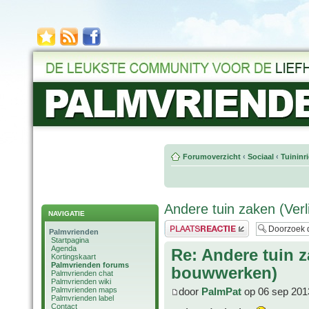
Forumoverzicht
‹
Sociaal
‹
Tuininr
Andere tuin zaken (Verl
NAVIGATIE
Plaats een reactie
Palmvrienden
Startpagina
Agenda
Re: Andere tuin z
Kortingskaart
Palmvrienden forums
bouwwerken)
Palmvrienden chat
Palmvrienden wiki
Palmvrienden maps
door
PalmPat
op 06 sep 201
Palmvrienden label
Contact