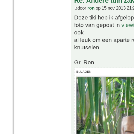
Re: Andere tuin zak
door
ron
op 15 nov 2013 21:
Deze tiki heb ik afgelo
foto van gepost in
view
ook
al leuk om een aparte 
knutselen.
Gr .Ron
BIJLAGEN