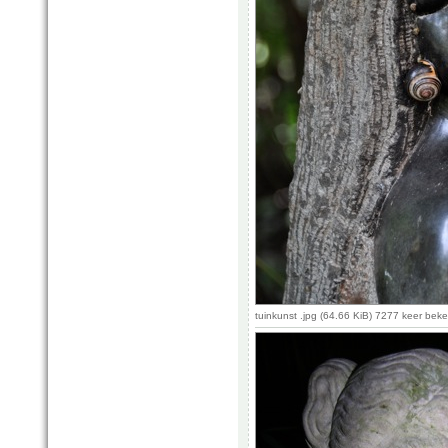
tuinkunst .jpg (64.66 KiB) 7277 keer bek