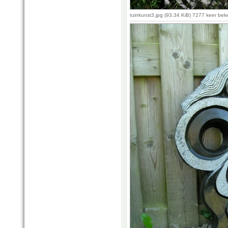
tuinkunst3.jpg (93.34 KiB) 7277 keer be