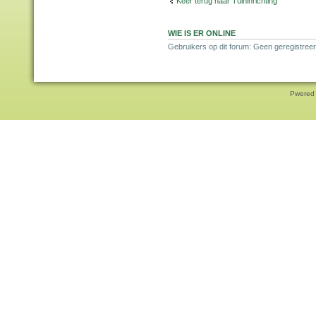
Keer terug naar Tuininrichting
WIE IS ER ONLINE
Gebruikers op dit forum: Geen geregistreer
Pwered