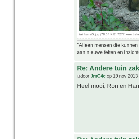
tuinkunst5.jpg (78.54 KiB) 7277 keer be
"Alleen mensen die kunnen tw
aan nieuwe feiten en inzich
Re: Andere tuin zak
door
JmC4c
op 19 nov 2013 
Heel mooi, Ron en Ha