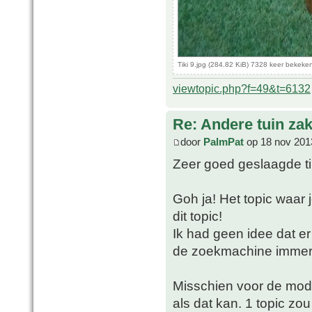
Tiki 9.jpg (284.82 KiB) 7328 keer bekeke
viewtopic.php?f=49&t=6132
Re: Andere tuin zak
door
PalmPat
op 18 nov 201
Zeer goed geslaagde t
Goh ja! Het topic waar j
dit topic!
Ik had geen idee dat er
de zoekmachine immers 
Misschien voor de mod
als dat kan. 1 topic zo