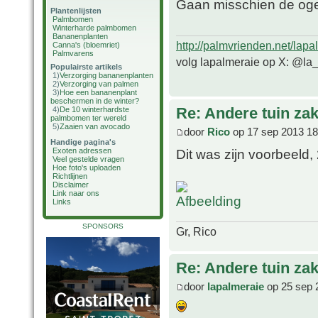
Gaan misschien de oge
Plantenlijsten
Palmbomen
Winterharde palmbomen
Bananenplanten
http://palmvrienden.net/lapa
Canna's (bloemriet)
Palmvarens
volg lapalmeraie op X: @la
Populairste artikels
1)
Verzorging bananenplanten
2)
Verzorging van palmen
3)
Hoe een bananenplant
beschermen in de winter?
Re: Andere tuin zak
4)
De 10 winterhardste
palmbomen ter wereld
5)
Zaaien van avocado
door
Rico
op 17 sep 2013 18
Handige pagina's
Dit was zijn voorbeeld,
Exoten adressen
Veel gestelde vragen
Hoe foto's uploaden
Richtlijnen
Disclaimer
Link naar ons
Links
SPONSORS
Gr, Rico
Re: Andere tuin zak
door
lapalmeraie
op 25 sep 