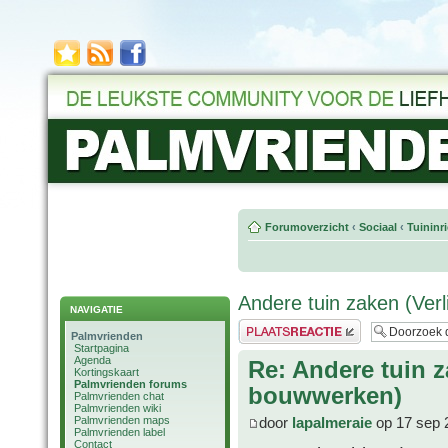
Forumoverzicht
‹
Sociaal
‹
Tuininr
Andere tuin zaken (Verl
NAVIGATIE
Plaats een reactie
Palmvrienden
Startpagina
Agenda
Re: Andere tuin z
Kortingskaart
Palmvrienden forums
bouwwerken)
Palmvrienden chat
Palmvrienden wiki
Palmvrienden maps
door
lapalmeraie
op 17 sep 
Palmvrienden label
Contact