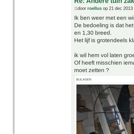
Re: Andere tuin zak
door
roellus
op 21 dec 2013 
Ik ben weer met een win
De bedoeling is dat het
en 1,30 breed.
Het lijf is grotendeels 
ik wil hem vol laten g
Of heeft misschien iem
moet zetten ?
BIJLAGEN