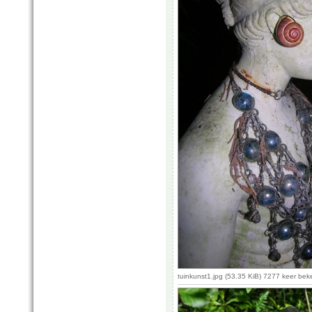
tuinkunst1.jpg (53.35 KiB) 7277 keer be