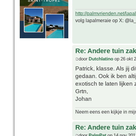
http://palmvrienden.net/lapa
volg lapalmeraie op X: @la
Re: Andere tuin zak
door
Dutchlatino
op 26 okt 
Patrick, klasse. Als jij 
gedaan. Ook ik ben alt
exotisch te laten lijken 
Grtn,
Johan
Neem eens een kijkje in mij
Re: Andere tuin zak
door
PalmPat
op 14 nov 201