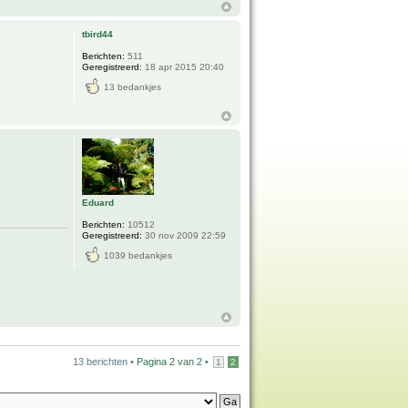
tbird44
Berichten:
511
Geregistreerd:
18 apr 2015 20:40
13 bedankjes
Eduard
Berichten:
10512
Geregistreerd:
30 nov 2009 22:59
1039 bedankjes
13 berichten •
Pagina
2
van
2
•
1
2