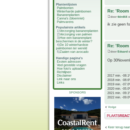
Plantenlijsten
Palmbomen
Re: 'Room 
Winterharde palmbomen
Bananenplanten
door
tbird44
o
Canna's (bloemriet)
Palmvarens
ik zie geen fo
Populairste artikels
1)
Verzorging bananenplanten
2)
Verzorging van palmen
3)
Hoe een bananenplant
beschermen in de winter?
4)
De 10 winterhardste
Re: 'Room 
palmbomen ter wereld
door
Eduard
o
5)
Zaaien van avocado
Handige pagina's
Op 30Novembe
Exoten adressen
Veel gestelde vragen
Hoe foto's uploaden
Richtlijnen
Disclaimer
2017 min. -08.1
Link naar ons
2018 min. -08.6
Links
2019 min. -07.0
2020 min. -05.0
SPONSORS
2021 min. -09.1
2022 min. -09.0
Vorige
Plaats een reactie
Keer terug naar