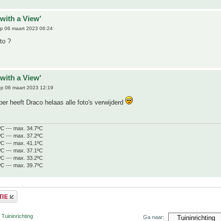
with a View'
p 06 maart 2023 06:24
to ?
with a View'
p 06 maart 2023 12:19
r heeft Draco helaas alle foto's verwijderd
ºC --- max. 34.7ºC
ºC --- max. 37.2ºC
ºC --- max. 41.1ºC
ºC --- max. 37.1ºC
ºC --- max. 33.2ºC
ºC --- max. 39.7ºC
 Tuininrichting
Ga naar: