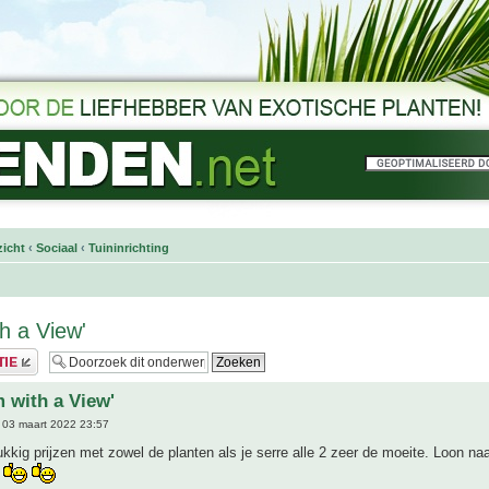
icht
‹
Sociaal
‹
Tuininrichting
h a View'
 with a View'
03 maart 2022 23:57
ukkig prijzen met zowel de planten als je serre alle 2 zeer de moeite. Loon na
k