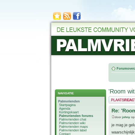
Forumoverz
'Room wit
NAVIGATIE
Plaats een reactie
Palmvrienden
Startpagina
Agenda
Re: 'Room
Kortingskaart
Palmvrienden forums
door
johny
op 
Palmvrienden chat
Palmvrienden wiki
je mag je gel
Palmvrienden maps
Palmvrienden label
waarschijnlij
Contact