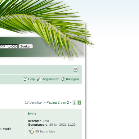
Help
Registreren
Inloggen
13 berichten •
Pagina
2
van
2
•
1
2
johny
Berichten:
890
Geregistreerd:
26 jan 2021 11:25
ar werk
99 bedankjes