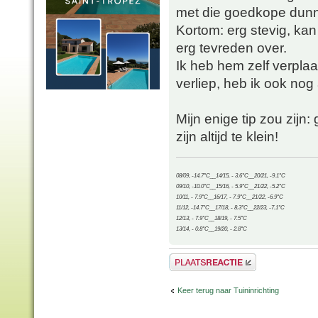
met die goedkope dunn
Kortom: erg stevig, ka
erg tevreden over.
Ik heb hem zelf verplaa
verliep, heb ik ook no
Mijn enige tip zou zijn:
zijn altijd te klein!
08/09, -14.7°C__14/15, - 3.6°C__20/21, -9.1°C
09/10, -10.0°C__15/16, - 5.9°C__21/22, -5.2°C
10/11, - 7.9°C__16/17, - 7.9°C__21/22, -6.9°C
11/12, -14.7°C__17/18, - 8.3°C__22/23, -7.1°C
12/13, - 7.9°C__18/19, - 7.5°C
13/14, - 0.8°C__19/20, - 2.8°C
Plaats een reactie
Keer terug naar Tuininrichting