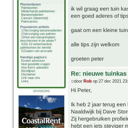
Plantenlijsten
ik wil graag een tuin k
Palmbomen
Winterharde palmbomen
een goed aderes of tip
Bananenplanten
Canna's (bloemriet)
Palmvarens
Populairste artikels
gaat om een kleine tui
1)
Verzorging bananenplanten
2)
Verzorging van palmen
3)
Hoe een bananenplant
beschermen in de winter?
alle tips zijn welkom
4)
De 10 winterhardste
palmbomen ter wereld
5)
Zaaien van avocado
Handige pagina's
groeten peter
Exoten adressen
Veel gestelde vragen
Hoe foto's uploaden
Richtlijnen
Re: nieuwe tuinkas
Disclaimer
Link naar ons
door
Rob
op 27 dec 2021 23
Links
Hi Peter,
SPONSORS
Ik heb 2 jaar terug een
Naaldwijk bij Dave St
Zij hergebruiken profie
hebt een iets steviger 