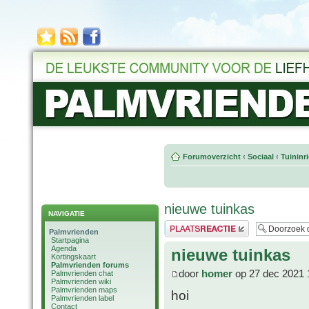
Forumoverzicht
‹
Sociaal
‹
Tuininr
nieuwe tuinkas
NAVIGATIE
Plaats een reactie
Palmvrienden
Startpagina
Agenda
nieuwe tuinkas
Kortingskaart
Palmvrienden forums
door
homer
op 27 dec 2021 
Palmvrienden chat
Palmvrienden wiki
Palmvrienden maps
hoi
Palmvrienden label
Contact