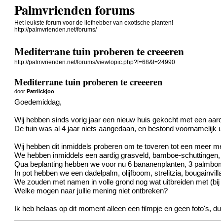
Palmvrienden forums
Het leukste forum voor de liefhebber van exotische planten!
http://palmvrienden.net/forums/
Mediterrane tuin proberen te creeeren
http://palmvrienden.net/forums/viewtopic.php?f=68&t=24990
Mediterrane tuin proberen te creeeren
door
Patriickjoo
Goedemiddag,
Wij hebben sinds vorig jaar een nieuw huis gekocht met een aar
De tuin was al 4 jaar niets aangedaan, en bestond voornamelijk ui
Wij hebben dit inmiddels proberen om te toveren tot een meer me
We hebben inmiddels een aardig grasveld, bamboe-schuttingen,
Qua beplanting hebben we voor nu 6 bananenplanten, 3 palmbome
In pot hebben we een dadelpalm, olijfboom, strelitzia, bougainvil
We zouden met namen in volle grond nog wat uitbreiden met (bij 
Welke mogen naar jullie mening niet ontbreken?
Ik heb helaas op dit moment alleen een filmpje en geen foto's, du