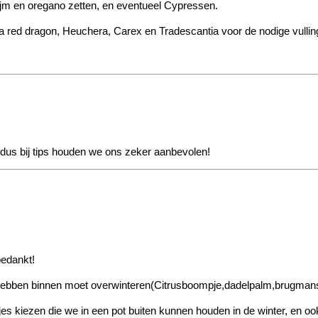
hijm en oregano zetten, en eventueel Cypressen.
ia red dragon, Heuchera, Carex en Tradescantia voor de nodige vulling
dus bij tips houden we ons zeker aanbevolen!
bedankt!
ebben binnen moet overwinteren(Citrusboompje,dadelpalm,brugmansia's,s
 kiezen die we in een pot buiten kunnen houden in de winter, en ook 