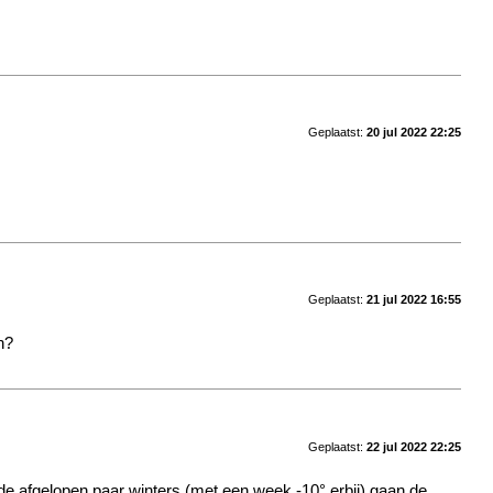
Geplaatst:
20 jul 2022 22:25
Geplaatst:
21 jul 2022 16:55
h?
Geplaatst:
22 jul 2022 22:25
n de afgelopen paar winters (met een week -10° erbij) gaan de