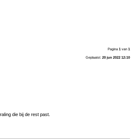
Pagina
1
van
1
Geplaatst:
20 jun 2022 12:10
ing die bij de rest past.