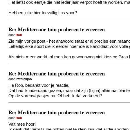
Het liefst ook eentje die niet ieder jaar verpot hoeft te worden, 
Hebben jullie hier toevallig tips voor?
Re: Mediterrane tuin proberen te creeeren
door
Rob
Zie mijn vorige post - het antwoord staat er al precies een maand
Letterlijk elke soort die ik eerder noemde is kandidaat voor volle 
Als niets meer werkt, of men kan gewoonweg niet kiezen: Gras ka
Re: Mediterrane tuin proberen te creeeren
door
Patriickjoo
He Rob, bedankt voor je reactie.
Dat had ik inderdaad gezien, maar dat zijn (bijna) allemaal pla
Op de varens/grasjes na. Of heb ik dat verkeerd?
Re: Mediterrane tuin proberen te creeeren
door
Rob
Valt mee hoor!
Ik denk dat vermits die potten niet te klein zijn, dat al die soo