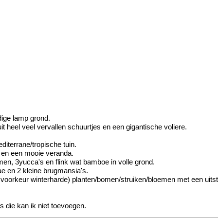
dige lamp grond.
t heel veel vervallen schuurtjes en een gigantische voliere.
diterrane/tropische tuin.
 en een mooie veranda.
n, 3yucca's en flink wat bamboe in volle grond.
lae en 2 kleine brugmansia's.
voorkeur winterharde) planten/bomen/struiken/bloemen met een uitstral
s die kan ik niet toevoegen.