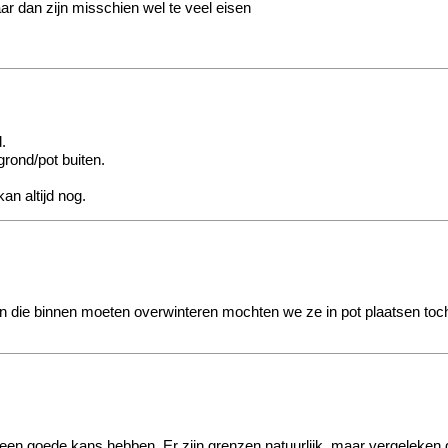
maar dan zijn misschien wel te veel eisen
.
grond/pot buiten.
n altijd nog.
nten die binnen moeten overwinteren mochten we ze in pot plaatsen toc
rten een goede kans hebben. Er zijn grenzen natuurlijk, maar vergeleke