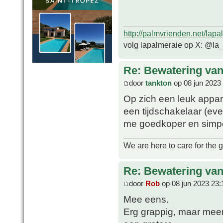
http://palmvrienden.net/lapa
volg lapalmeraie op X: @la
Re: Bewatering van
door
tankton
op 08 jun 2023
Op zich een leuk appar
een tijdschakelaar (ev
me goedkoper en simpe
We are here to care for the 
Re: Bewatering van
door
Rob
op 08 jun 2023 23:
Mee eens.
Erg grappig, maar meer 