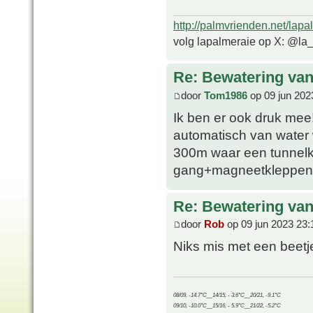
http://palmvrienden.net/lapa
volg lapalmeraie op X: @la
Re: Bewatering van
door
Tom1986
op 09 jun 202
Ik ben er ook druk me
automatisch van water
300m waar een tunnelka
gang+magneetkleppen. L
Re: Bewatering van
door
Rob
op 09 jun 2023 23:
Niks mis met een beetj
08/09, -14.7°C__14/15, - 3.6°C__20/21, -9.1°C
09/10, -10.0°C__15/16, - 5.9°C__21/22, -5.2°C