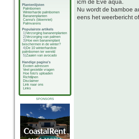
icm de Eve aqua.
Plantenlijsten
Nu wordt de bamboe aut
Palmbomen
Winterharde palmbomen
eens het weerbericht o
Bananenplanten
Canna's (bloemriet)
Palmvarens
Populairste artikels
1)
Verzorging bananenplanten
2)
Verzorging van palmen
3)
Hoe een bananenplant
beschermen in de winter?
4)
De 10 winterhardste
palmbomen ter wereld
5)
Zaaien van avocado
Handige pagina's
Exoten adressen
Veel gestelde vragen
Hoe foto's uploaden
Richtlijnen
Disclaimer
Link naar ons
Links
SPONSORS