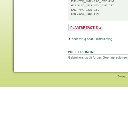
10/11, - 7.9°C__16/17, - 7.9°C__21/22, -6.9°C
11/12, -14.7°C__17/18, - 8.3°C__22/23, -7.1°C
12/13, - 7.9°C__18/19, - 7.5°C
13/14, - 0.8°C__19/20, - 2.8°C
Plaats een reactie
Keer terug naar Tuininrichting
WIE IS ER ONLINE
Gebruikers op dit forum: Geen geregistreer
Pwered