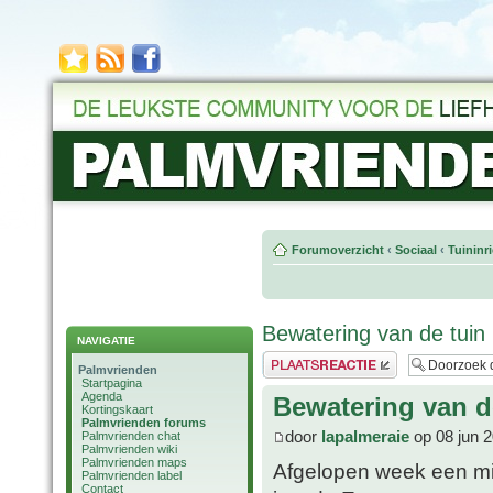
Forumoverzicht
‹
Sociaal
‹
Tuininr
Bewatering van de tui
NAVIGATIE
Plaats een reactie
Palmvrienden
Startpagina
Agenda
Bewatering van d
Kortingskaart
Palmvrienden forums
door
lapalmeraie
op 08 jun 
Palmvrienden chat
Palmvrienden wiki
Palmvrienden maps
Afgelopen week een mi
Palmvrienden label
Contact