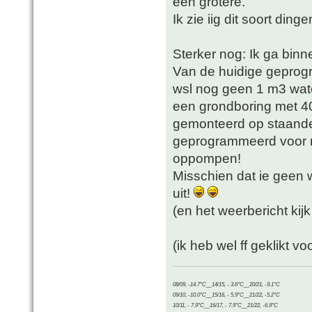
een grotere.
Ik zie iig dit soort ding
Sterker nog: Ik ga binne
Van de huidige geprog
wsl nog geen 1 m3 wate
een grondboring met 4
gemonteerd op staande
geprogrammeerd voor m
oppompen!
Misschien dat ie geen 
uit!
(en het weerbericht kijk 
(ik heb wel ff geklikt v
08/09, -14.7°C__14/15, - 3.6°C__20/21, -9.1°C
09/10, -10.0°C__15/16, - 5.9°C__21/22, -5.2°C
10/11, - 7.9°C__16/17, - 7.9°C__21/22, -6.9°C