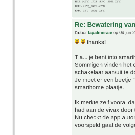
11/12, -14.7°C__17/18, - 8.3°C__22/23, -7.1°C
12/13, - 7.9°C__18/19, - 7.5°C
13/14, - 0.8°C__19/20, - 2.8°C
Re: Bewatering van
door
lapalmeraie
op 09 jun 
thanks!
Tja... je bent into smar
Sommigen vinden het o
schakelaar aan/uit te d
Je moet er een beetje "
smarthome plaatje.
Ik merkte zelf vooral d
had aan de vivax door t
Nu checkt de app autom
voorspeld gaat de volg