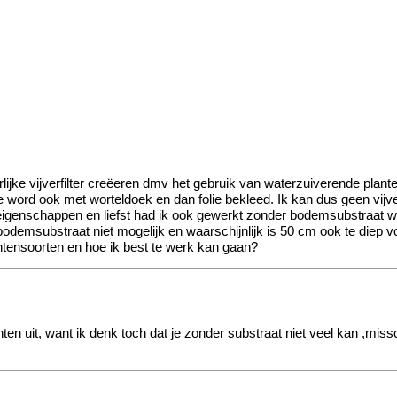
urlijke vijverfilter creëeren dmv het gebruik van waterzuiverende plant
 word ook met worteldoek en dan folie bekleed. Ik kan dus geen vijve
eigenschappen en liefst had ik ook gewerkt zonder bodemsubstraat wan
 bodemsubstraat niet mogelijk en waarschijnlijk is 50 cm ook te diep v
tensoorten en hoe ik best te werk kan gaan?
ten uit, want ik denk toch dat je zonder substraat niet veel kan ,mis