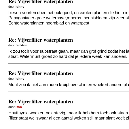
Re: Vijverfilter waterplanten
door
johny
biesen soorten doen het ook goed, en exoten planten die hier n
Papagaaiveer grote waternave,moeras theunisbloem zijn zeer s
Echte waterplanten hoornblad en waterpest
Re: Vijverfilter waterplanten
door
tankton
Ik zou toch voor substraat gaan, maar dan grof grind zodat het l
staat. Watermunt groeit zo hard dat je iedere week kan snoeien.
Re: Vijverfilter waterplanten
door
johny
Munt zou ik niet aan raden kruipt overal in en woekert andere pl
Re: Vijverfilter waterplanten
door
Rob
Houttuynia woekert ook stevig, maar ik heb hem toch ook staan in 
(filter staat weliswaar al een aantal weken stil, maar plant voelt 