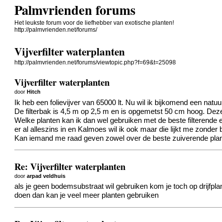
Palmvrienden forums
Het leukste forum voor de liefhebber van exotische planten!
http://palmvrienden.net/forums/
Vijverfilter waterplanten
http://palmvrienden.net/forums/viewtopic.php?f=69&t=25098
Vijverfilter waterplanten
door
Hitch
Ik heb een folievijver van 65000 lt. Nu wil ik bijkomend een natu
De filterbak is 4,5 m op 2,5 m en is opgemetst 50 cm hoog. Deze
Welke planten kan ik dan wel gebruiken met de beste filterende 
er al alleszins in en Kalmoes wil ik ook maar die lijkt me zonder
Kan iemand me raad geven zowel over de beste zuiverende plan
Re: Vijverfilter waterplanten
door
arpad veldhuis
als je geen bodemsubstraat wil gebruiken kom je toch op drijfplan
doen dan kan je veel meer planten gebruiken