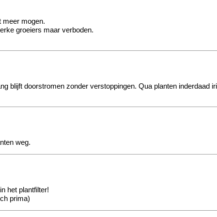
iet meer mogen.
terke groeiers maar verboden.
ang blijft doorstromen zonder verstoppingen. Qua planten inderdaad iri
anten weg.
het plantfilter!
zich prima)