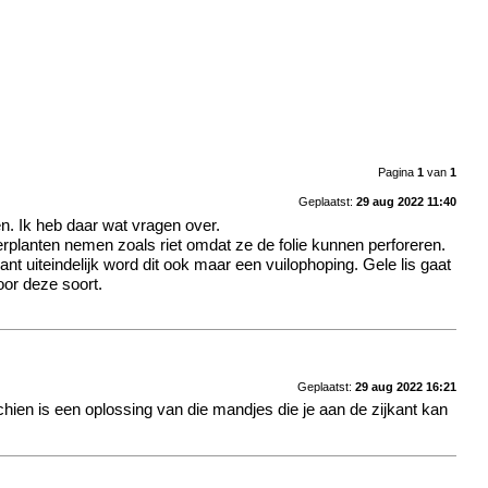
Pagina
1
van
1
Geplaatst:
29 aug 2022 11:40
en. Ik heb daar wat vragen over.
rplanten nemen zoals riet omdat ze de folie kunnen perforeren.
t uiteindelijk word dit ook maar een vuilophoping. Gele lis gaat
oor deze soort.
Geplaatst:
29 aug 2022 16:21
schien is een oplossing van die mandjes die je aan de zijkant kan